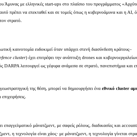
υ Άμυνας με ελληνικές start-ups στο πλαίσιο του προγράμματος «Αρχύτα
υτό πρέπει να επεκταθεί και σε τομείς όπως η κυβερνοάμυνα και η ΑΙ, 
τον στρατό.
τιωτική καινοτομία ευδοκιμεί όταν υπάρχει στενή διασύνδεση κράτους–
efence
cluster
) έχει επιτρέψει την ανάπτυξη drones και κυβερνοεργαλείω
ός DARPA λειτουργεί ως γέφυρα ανάμεσα σε στρατό, πανεπιστήμια και ετ
 γεωστρατηγική της θέση, μπορεί να δημιουργήσει ένα
εθνικό cluster αμ
 επιχειρήσεις.
επαγγελματικό μάνατζμεντ, με σαφείς ρόλους, διαδικασίες και accounta
μεντ, η τεχνολογία είναι χάος· με μάνατζμεντ, η τεχνολογία γίνεται στρ