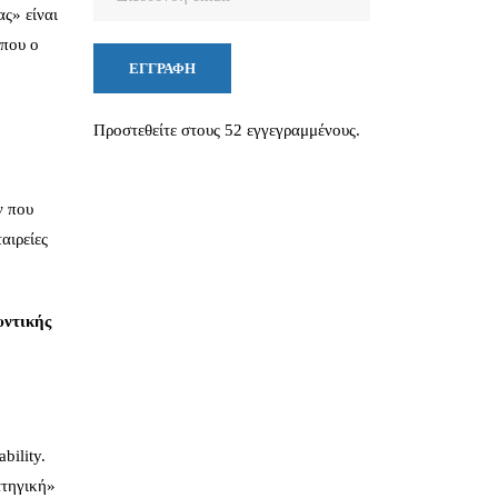
ς» είναι
email
όπου ο
ΕΓΓΡΑΦΉ
Προστεθείτε στους 52 εγγεγραμμένους.
ν που
αιρείες
υντικής
bility.
ατηγική»