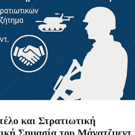
τέλο και Στρατιωτική
ική Σημασία του Μάνατζμεντ 