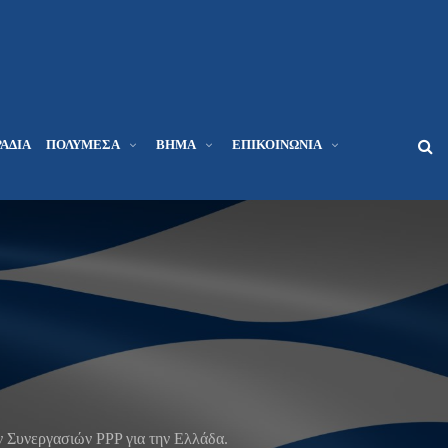
ΆΔΙΑ
ΠΟΛΥΜΈΣΑ
ΒΉΜΑ
ΕΠΙΚΟΙΝΩΝΊΑ
ν Συνεργασιών PPP για την Ελλάδα.