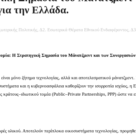
ια την Ελλάδα.
ωτερικής Πολιτικής
,
Δ2. Εσωτερικά Θέματα Εθνικού Ενδιαφέροντος
,
Δ3
τομία: Η Στρατηγική Σημασία του Μάνατζμεντ και των Συνεργασιώ
ίναι μόνο ζήτημα τεχνολογίας, αλλά και αποτελεσματικού μάνατζμεντ. 
υστήματα και η κυβερνοασφάλεια καθορίζουν την ισορροπία ισχύος, η 
ς κράτους–ιδιωτικού τομέα (Public–Private Partnerships, PPP) ώστε να ε
ορές υλικού. Αποτελούν περίπλοκα οικοσυστήματα τεχνολογίας, προμηθε