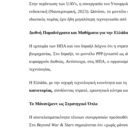
Στην περίπτωση των UAVs, η συνεργασία του Υπουργείο
ενδεικτική (Ναυτεμπορική, 2023). Ωστόσο, το μοντέλο α
ιδιωτικός τομέας έχει ήδη μεγαλύτερη τεχνογνωσία από 
Διεθνή Παραδείγματα και Μαθήματα για την Ελλάδα
Η εμπειρία των ΗΠΑ και του Ισραήλ δείχνει ότι η στρα
βιομηχανίας. Στο Ισραήλ, το μοντέλο PPP (γνωστό ως
d
κυριαρχούν διεθνώς. Αντίστοιχα, στις ΗΠΑ, ο οργανισμ
τεχνολογίας.
Η Ελλάδα, με την ισχυρή τεχνολογική κοινότητα και τη
καινοτομίας
, συνδέοντας στρατό, ερευνητικά κέντρα και
Το Μάνατζμεντ ως Στρατηγικό Όπλο
Η αποτελεσματικότητα τέτοιων συνεργασιών προϋποθέτει 
Στο
Beyond
War
&
Stars
σημειώνεται ότι «χωρίς μάνατζ