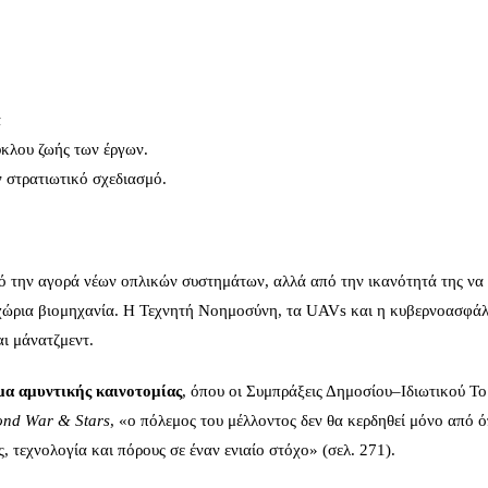
ά
ύκλου ζωής των έργων.
 στρατιωτικό σχεδιασμό.
πό την αγορά νέων οπλικών συστημάτων, αλλά από την ικανότητά της να
ν εγχώρια βιομηχανία. Η Τεχνητή Νοημοσύνη, τα UAVs και η κυβερνοασφάλ
αι μάνατζμεντ.
μα αμυντικής καινοτομίας
, όπου οι Συμπράξεις Δημοσίου–Ιδιωτικού Το
ond
War
&
Stars
, «ο πόλεμος του μέλλοντος δεν θα κερδηθεί μόνο από 
, τεχνολογία και πόρους σε έναν ενιαίο στόχο» (σελ. 271).