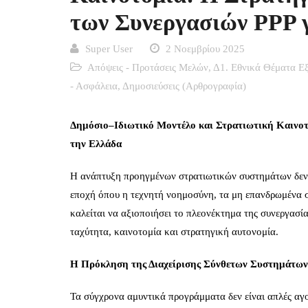
των Συνεργασιών PPP γ
Super User
2 Νοεμβρίου 2025
Απόψεις - Προτάσεις Μελών
,
Δ1. Εθνικά Θέματα Εξ
- Ασφάλεια
,
Δημοσιεύσεις (Αρθρογραφία)
Δημόσιο–Ιδιωτικό Μοντέλο και Στρατιωτική Καινο
την Ελλάδα
Η ανάπτυξη προηγμένων στρατιωτικών συστημάτων δεν ε
εποχή όπου η τεχνητή νοημοσύνη, τα μη επανδρωμένα σ
καλείται να αξιοποιήσει το πλεονέκτημα της συνεργασία
ταχύτητα, καινοτομία και στρατηγική αυτονομία.
Η Πρόκληση της Διαχείρισης Σύνθετων Συστημάτων
Τα σύγχρονα αμυντικά προγράμματα δεν είναι απλές αγ