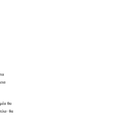
 τα
εια
μέα θα
όπλα· θα