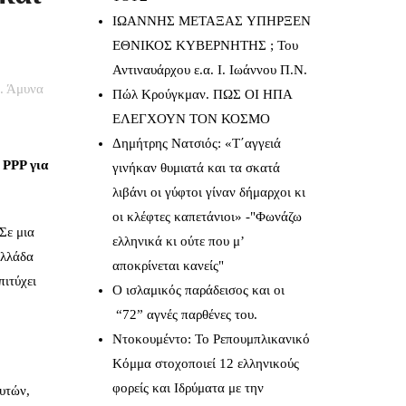
IΩΑΝΝΗΣ ΜΕΤΑΞΑΣ YΠΗΡΞΕΝ
ΕΘΝΙΚΟΣ ΚΥΒΕΡΝΗΤΗΣ ; Του
Αντιναυάρχου ε.α. Ι. Ιωάννου Π.Ν.
. Άμυνα
Πώλ Κρούγκμαν. ΠΩΣ ΟΙ ΗΠΑ
ΕΛΕΓΧΟΥΝ ΤΟΝ ΚΟΣΜΟ
Δημήτρης Νατσιός: «Τ΄αγγειά
ν
PPP
για
γινήκαν θυμιατά και τα σκατά
λιβάνι οι γύφτοι γίναν δήμαρχοι κι
οι κλέφτες καπετάνιοι» -"Φωνάζω
Σε μια
ελληνικά κι ούτε που μ’
Ελλάδα
αποκρίνεται κανείς"
πιτύχει
Ο ισλαμικός παράδεισος και οι
“72” αγνές παρθένες του.
Ντοκουμέντο: Το Ρεπουμπλικανικό
Κόμμα στοχοποιεί 12 ελληνικούς
φορείς και Ιδρύματα με την
υτών,