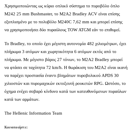
Χρησιμοποιώντας ως κύριο οπλικό σύστημα το πυροβόλο όπλο
M242 25 mm Bushmaster, το M2A2 Bradley ACV είναι επίσης
εξοπλισμένο με το πολυβόλο M240C 7,62 mm και μπορεί επίσης
να χρησιμοποιήσει δύο πυραύλους TOW ATGM εάν το επιθυμεί.
Το Bradley, το οποίο έχει μέγιστη αυτονομία 482 χιλιομέτρων, έχει
πλήρωμα 3 ατόμων και χωρητικότητα 6 ατόμων εκτός από το
πλήρωμα. Με μέγιστο βάρος 27 τόνων, το M2A2 Bradley μπορεί
να φτάσει σε ταχύτητα 72 km/h. Η θωράκιση του M2A2 είναι ικανή
να παρέχει προστασία έναντι βλημάτων πυροβολικού APDS 30
χιλιοστών και πυρομαχικών εκτοξευτή ρουκετών RPG. Ωστόσο, το
όχημα ενέχει σοβαρό κίνδυνο κατά των κατευθυνόμενων πυραύλων
κατά των αρμάτων.
The Hellenic Information Team
Κοινοποιήστε: