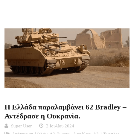
Η Ελλάδα παραλαμβάνει 62 Bradley –
Αντέδρασε η Ουκρανία.
Super User
2 Ιουλίου 2024
Απόψεις μη Μελών
,
Δ3. Άμυνα - Ασφάλεια
,
Δ3.1 Ένοπλες