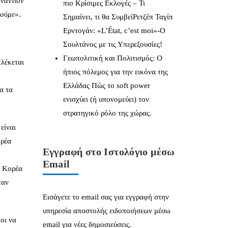
εναντίον
πιο Κρίσιμες Εκλογές – Τι
θούμε
».
Σημαίνει, τι θα ΣυμβείΡετζέπ Ταγίπ
Ερντογάν: «L’État, c’est moi»-Ο
Σουλτάνος με τις Υπερεξουσίες!
Γεωπολιτική και Πολιτισμός: Ο
πλέκεται
ήπιος πόλεμος για την εικόνα της
Ελλάδας Πώς το soft power
α τα
ενισχύει (ή υπονομεύει) τον
στρατηγικό ρόλο της χώρας.
είναι
ορέα
Εγγραφή στο Ιστολόγιο μέσω
Email
α Κορέα
ταν
Εισάγετε το email σας για εγγραφή στην
υπηρεσία αποστολής ειδοποιήσεων μέσω
οι να
email για νέες δημοσιεύσεις.