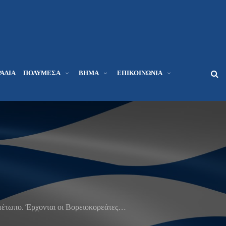
ΆΔΙΑ
ΠΟΛΥΜΈΣΑ
ΒΉΜΑ
ΕΠΙΚΟΙΝΩΝΊΑ
έτωπο. Έρχονται οι Βορειοκορεάτες…