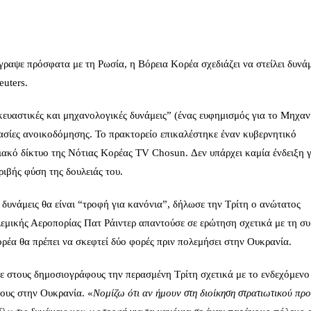
ραψε πρόσφατα με τη Ρωσία, η Βόρεια Κορέα σχεδιάζει να στείλει δυνάμ
uters.
ευαστικές και μηχανολογικές δυνάμεις” (ένας ευφημισμός για το Μηχαν
ασίες ανοικοδόμησης. Το πρακτορείο επικαλέστηκε έναν κυβερνητικό
ακό δίκτυο της Νότιας Κορέας TV Chosun. Δεν υπάρχει καμία ένδειξη γ
ριβής φύση της δουλειάς του.
 δυνάμεις θα είναι “τροφή για κανόνια”, δήλωσε την Τρίτη ο ανώτατος
λεμικής Αεροπορίας
Πατ Ράιντερ
απαντούσε σε ερώτηση σχετικά με τη σ
ορέα θα πρέπει να σκεφτεί δύο φορές πριν πολεμήσει στην Ουκρανία.
πε στους δημοσιογράφους την περασμένη Τρίτη σχετικά με το ενδεχόμενο
ους στην Ουκρανία. «
Νομίζω ότι αν ήμουν στη διοίκηση στρατιωτικού πρ