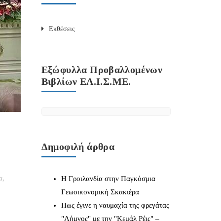
Εκθέσεις
Εξώφυλλα Προβαλλομένων
Βιβλίων ΕΛ.Ι.Σ.ΜΕ.
Δημοφιλή άρθρα
α
,
Η Γροιλανδία στην Παγκόσμια
Γεωοικονομική Σκακιέρα
Πως έγινε η ναυμαχία της φρεγάτας
"Λήμνος" με την "Κεμάλ Ρέις" –