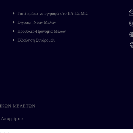
Γιατί πρέπει να εγγραφώ στο ΕΛ.Ι.Σ.ΜΕ.
Εγγραφή Νέων Μελών
Προβολές-Προνόμια Μελών
Εξόφληση Συνδρομών
ΗΓΙΚΩΝ ΜΕΛΕΤΩΝ
ή Απορρήτου