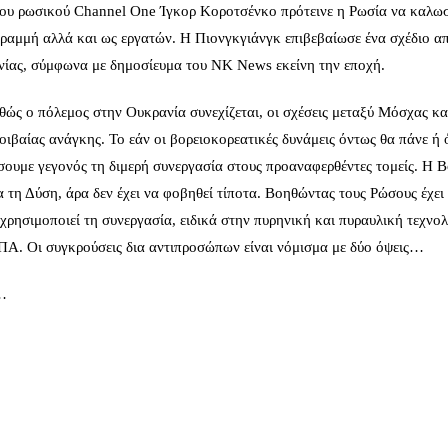
ου ρωσικού Channel One Ίγκορ Κοροτσένκο πρότεινε η Ρωσία να καλωσ
ραμμή αλλά και ως εργατών. Η Πιονγκγιάνγκ επιβεβαίωσε ένα σχέδιο α
νίας, σύμφωνα με δημοσίευμα του NK News εκείνη την εποχή.
αθώς ο πόλεμος στην Ουκρανία συνεχίζεται, οι σχέσεις μεταξύ Μόσχας κα
ιβαίας ανάγκης. Το εάν οι βορειοκορεατικές δυνάμεις όντως θα πάνε ή 
σουμε γεγονός τη διμερή συνεργασία στους προαναφερθέντες τομείς. Η Β
ια τη Δύση, άρα δεν έχει να φοβηθεί τίποτα. Βοηθώντας τους Ρώσους έχει
 χρησιμοποιεί τη συνεργασία, ειδικά στην πυρηνική και πυραυλική τεχνολ
ΠΑ. Οι συγκρούσεις δια αντιπροσώπων είναι νόμισμα με δύο όψεις…
…