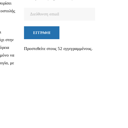
ορίσει
ποστολής
Διεύθυνση
email
ι
ΕΓΓΡΑΦΉ
όχι στην
όρεια
Προστεθείτε στους 52 εγγεγραμμένους.
 μόνο να
ογία, με