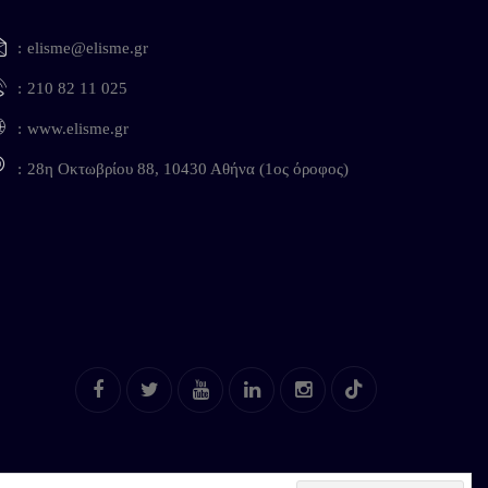
elisme@elisme.gr
210 82 11 025
www.elisme.gr
28η Οκτωβρίου 88, 10430 Αθήνα (1ος όροφος)