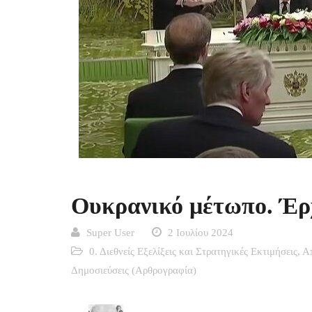
Ουκρανικό μέτωπο. Έρ
Super User
2 Ιουλίου 2024
0. Διεθνείς Εξελίξεις και Στρατηγικές Εκτιμήσεις
,
Α
Δημοσιεύσεις (Αρθρογραφία)