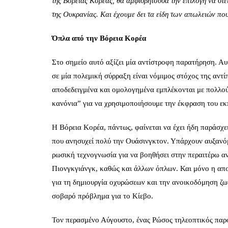
της Βόρειας Κορέας, θα αμφισβητούσα την επιλογή να στ
της Ουκρανίας. Και έχουμε δει τα είδη των απωλειών που
Όπλα από την Βόρεια Κορέα
Στο σημείο αυτό αξίζει μία αντίστροφη παρατήρηση. Αυ
σε μία πολεμική σύρραξη είναι νόμιμος στόχος της αντίπ
αποδεδειγμένα και ομολογημένα εμπλέκονται με πολλούς
κανόνια” για να χρησιμοποιήσουμε την έκφραση του ε
Η Βόρεια Κορέα, πάντως, φαίνεται να έχει ήδη παράσχε
που ανησυχεί πολύ την Ουάσινγκτον. Υπάρχουν αυξανό
ρωσική τεχνογνωσία για να βοηθήσει στην περαιτέρω 
Πιονγκγιάνγκ, καθώς και άλλων όπλων. Και μόνο η απ
για τη δημιουργία οχυρώσεων και την ανοικοδόμηση ζ
σοβαρό πρόβλημα για το Κίεβο.
Τον περασμένο Αύγουστο, ένας Ρώσος τηλεοπτικός παρο