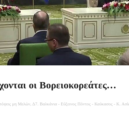
χονται οι Βορειοκορεάτες…
πόψεις μη Μελών
,
Δ7. Βαλκάνια - Εύξεινος Πόντος - Καύκασος - Κ. Ασί