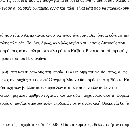
είλω τις δυνάμεις μου ως τροφή για τα κανόνια σε έναν παράνομο πόλεμο 
 έχουν οι ρωσικές δυνάμεις, αλλά και πάλι, είναι κάτι που θα παρακολου
τό που είπε ο Αμερικανός υποστράτηγος είναι ακριβές: όποια δύναμη εμ
αλης πλευράς. Το ίδιο, όμως, ακριβώς ισχύει και με τους Δυτικούς που
 τρόπους στον πόλεμο στο πλευρό του Κιέβου. Είναι κι αυτοί “τροφή γι
κπροσώπου του Πενταγώνου.
ι βλήματα και πυραύλους στη Ρωσία. Η άλλη όψη του νομίσματος, όμως, 
μενες ανησυχίες ότι σε αντάλλαγμα η Μόσχα θα παράσχει στη Βόρεια Κ
ανάπτυξη των
βαλλιστικών πυραύλων
και των πυρηνικών όπλων της
οστολή μεγάλου αριθμού εργατών και μονάδων μηχανικού από τη Βόρει
ωτικής σημασίας στρατιωτικών υποδομών στην ανατολική Ουκρανία θα ή
υσιαστής ισχυρίστηκε ότι 100.000 Βορειοκορεάτες εθελοντές ήταν έτοιμ