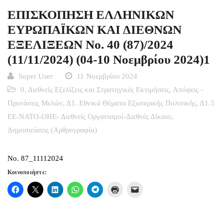
ΕΠΙΣΚΟΠΗΣΗ ΕΛΛΗΝΙΚΩΝ
ΕΥΡΩΠΑΪΚΩΝ ΚΑΙ ΔΙΕΘΝΩΝ
ΕΞΕΛΙΞΕΩΝ Νο. 40 (87)/2024
(11/11/2024) (04-10 Νοεμβρίου 2024)1
Super User
11 Νοεμβρίου 2024
0. Διεθνείς Εξελίξεις και Στρατηγικές Εκτιμήσεις
,
Απόψεις -
Προτάσεις Μελών
,
Δ1. Εθνικά Θέματα Εξωτερικής Πολιτικής
,
Δ1.5
ΕΕ-ΝΑΤΟ-ΟΗΕ- Διεθνείς Οργανισμοί-Διεθνές Δίκαιο
,
Δημοσιεύσεις (Αρθρογραφία)
No. 87_11112024
Κοινοποιήστε: