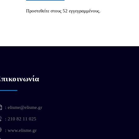
Προστεθείτε στους 52 εγγεγραμμένους.
πικοινωνία
elisme@elisme.gr
210 82 11 025
www.elisme.gr