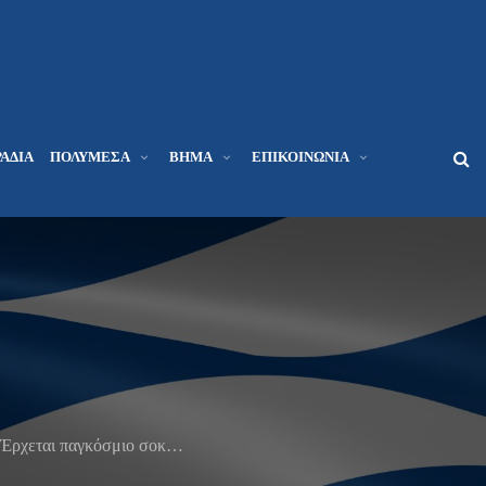
ΆΔΙΑ
ΠΟΛΥΜΈΣΑ
ΒΉΜΑ
ΕΠΙΚΟΙΝΩΝΊΑ
Έρχεται παγκόσμιο σοκ…