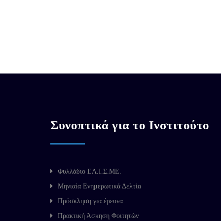
Συνοπτικά για το Ινστιτούτο
Φυλλάδιο ΕΛ.Ι.Σ.ΜΕ.
Μηνιαία Ενημερωτικά Δελτία
Πρόσκληση για έρευνα
Πρακτική Άσκηση Φοιτητών