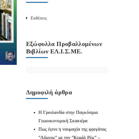
Εκθέσεις
Εξώφυλλα Προβαλλομένων
Βιβλίων ΕΛ.Ι.Σ.ΜΕ.
Δημοφιλή άρθρα
Η Γροιλανδία στην Παγκόσμια
Γεωοικονομική Σκακιέρα
Πως έγινε η ναυμαχία της φρεγάτας
"Λήμνος" με την "Κεμάλ Ρέις" –