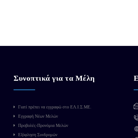
Συνοπτικά για τα Μέλη
Ε
Γιατί πρέπει να εγγραφώ στο ΕΛ.Ι.Σ.ΜΕ.
Εγγραφή Νέων Μελών
Προβολές-Προνόμια Μελών
Εξόφληση Συνδρομών