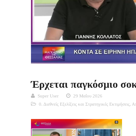
Έρχεται παγκόσμιο σ
Super User
29 Μαΐου 2026
0. Διεθνείς Εξελίξεις και Στρατηγικές Εκτιμήσεις
,
Α