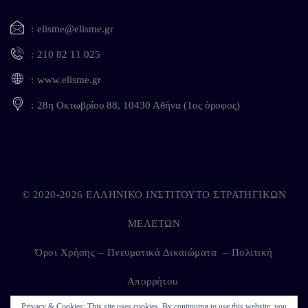
elisme@elisme.gr
210 82 11 025
www.elisme.gr
28η Οκτωβρίου 88, 10430 Αθήνα (1ος όροφος)
© 2020-2026 ΕΛΛΗΝΙΚΟ ΙΝΣΤΙΤΟΥΤΟ ΣΤΡΑΤΗΓΙΚΩΝ
ΜΕΛΕΤΩΝ
Όροι Χρήσης – Πνευματικά Δικαιώματα
–
Πολιτική
Απορρήτου
Privacy & Cookies: This site uses cookies. By continuing to use this website, you