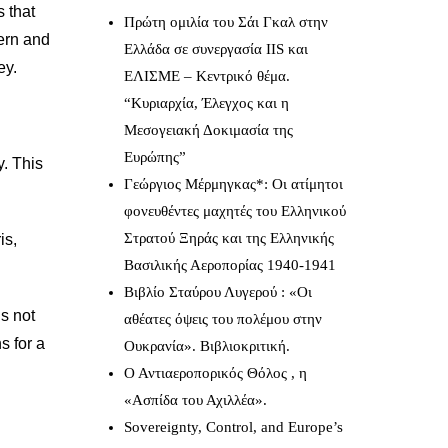
 that
Πρώτη ομιλία του Σάι Γκαλ στην
cern and
Ελλάδα σε συνεργασία IIS και
ey.
ΕΛΙΣΜΕ – Κεντρικό θέμα.
“Κυριαρχία, Έλεγχος και η
Μεσογειακή Δοκιμασία της
Ευρώπης”
y. This
Γεώργιος Μέρμηγκας*: Οι ατίμητοι
φονευθέντες μαχητές του Ελληνικού
Στρατού Ξηράς και της Ελληνικής
is,
Βασιλικής Αεροπορίας 1940-1941
Βιβλίο Σταύρου Λυγερού : «Οι
is not
αθέατες όψεις του πολέμου στην
s for a
Ουκρανία». Βιβλιοκριτική.
Ο Αντιαεροπορικός Θόλος , η
«Ασπίδα του Αχιλλέα».
Sovereignty, Control, and Europe’s