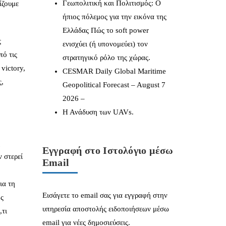
Γεωπολιτική και Πολιτισμός: Ο
ίζουμε
ήπιος πόλεμος για την εικόνα της
Ελλάδας Πώς το soft power
ς
ενισχύει (ή υπονομεύει) τον
πό τις
στρατηγικό ρόλο της χώρας.
victory,
CESMAR Daily Global Maritime
ς,
Geopolitical Forecast – August 7
2026 –
Η Ανάδυση των UAVs.
ή
Εγγραφή στο Ιστολόγιο μέσω
 στερεί
Email
ια τη
Εισάγετε το email σας για εγγραφή στην
ός
υπηρεσία αποστολής ειδοποιήσεων μέσω
,τι
email για νέες δημοσιεύσεις.