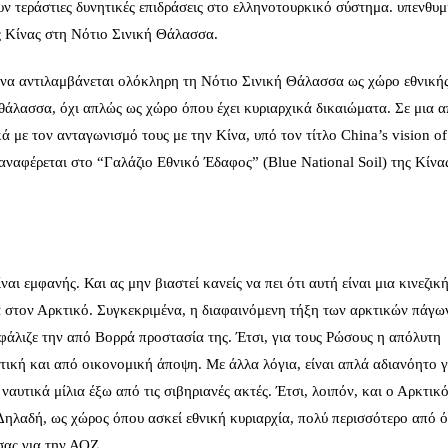
υν τεράστιες δυνητικές επιδράσεις στο ελληνοτουρκικό σύστημα. υπενθυμ
ς Κίνας στη Νότιο Σινική Θάλασσα
.
Κίνα αντιλαμβάνεται ολόκληρη τη Νότιο Σινική Θάλασσα ως χώρο εθνική
θάλασσα, όχι απλώς ως χώρο όπου έχει κυριαρχικά δικαιώματα. Σε μια α
 με τον ανταγωνισμό τους με την Κίνα, υπό τον τίτλο China’s vision of 
 αναφέρεται στο “Γαλάζιο Εθνικό Έδαφος” (Blue National Soil) της Κίνα
αι εμφανής. Και ας μην βιαστεί κανείς να πει ότι αυτή είναι μια κινεζικ
ία στον Αρκτικό. Συγκεκριμένα, η διαφαινόμενη τήξη των αρκτικών πάγων
άλιζε την από Βορρά προστασία της. Έτσι, για τους Ρώσους η απόλυτη
τική και από οικονομική άποψη. Με άλλα λόγια, είναι απλά αδιανόητο γ
ναυτικά μίλια έξω από τις σιβηριανές ακτές. Έτσι, λοιπόν, και ο Αρκτικ
Δηλαδή, ως χώρος όπου ασκεί εθνική κυριαρχία, πολύ περισσότερο από ό
σας για την ΑΟΖ.