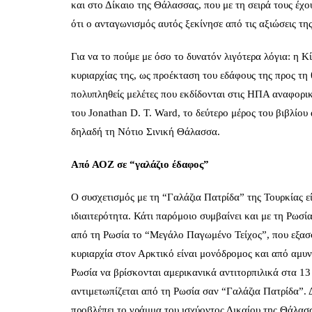
και στο Δίκαιο της Θάλασσας, που με τη σειρά τους έχο
ότι ο ανταγωνισμός αυτός ξεκίνησε από τις
αξιώσεις τη
Για να το πούμε με όσο το δυνατόν λιγότερα λόγια: η 
κυριαρχίας της, ως προέκταση του εδάφους της προς τη 
πολυπληθείς μελέτες που εκδίδονται στις ΗΠΑ αναφορικά
του Jonathan
D. T. Ward
, το δεύτερο μέρος του βιβλίου
δηλαδή τη Νότιο Σινική Θάλασσα.
Από ΑΟΖ σε “γαλάζιο έδαφος”
Ο συσχετισμός με τη “Γαλάζια Πατρίδα” της Τουρκίας είν
ιδιαιτερότητα. Κάτι παρόμοιο συμβαίνει και με τη Ρωσ
από τη Ρωσία το “Μεγάλο Παγωμένο Τείχος”, που εξασφ
κυριαρχία στον Αρκτικό είναι μονόδρομος και από αμυν
Ρωσία να βρίσκονται αμερικανικά αντιτορπιλικά στα 13 
αντιμετωπίζεται από τη Ρωσία σαν “Γαλάζια Πατρίδα”. 
προβλέπει το γράμμα του ισχύοντος Δικαίου της Θάλασ