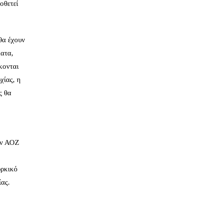
οθετεί
θα έχουν
ματα,
κονται
χίας, η
ς θα
ην ΑΟΖ
υρκικό
ίας.