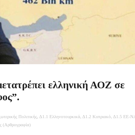
μετατρέπει ελληνική ΑΟΖ σε
φος”.
ωτερικής Πολιτικής
,
Δ1.1 Ελληνοτουρκικά
,
Δ1.2 Κυπριακό
,
Δ1.5 ΕΕ-Ν
ς (Αρθρογραφία)