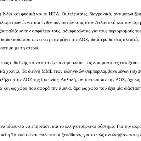
η Ινδία και φυσικά και οι ΗΠΑ. Οι τελευταίες, διαχρονικά, αντιμετωπίζου
ιλιομέτρων ένθεν και ένθεν των ακτών τους στον Ατλαντικό και τον Ειρη
εξασφαλίζουν την ασφάλεια τους, αδιαφορώντας για τους περιορισμούς το
 διαδικασία που τείνει να μετατρέψει την ΑΟΖ, ιδιαίτερα δε στις κλειστές
σότιμο με τη στεριά.
ώς η διεθνής κοινότητα είχε αντιμετωπίσει τις δοκιμαστικές εκτοξεύσει
ικά χρόνια. Τα διεθνή ΜΜΕ (των ελληνικών συμπεριλαμβανομένων) είχα
αταλήξει στην ΑΟΖ της Ιαπωνίας. Δηλαδή, αντιμετώπισαν την ΑΟΖ, όχι ως
 και ως χώρο που αφορά την άμυνα, άρα ως χώρο που έχει μία διάσταση
αναπόφευκτα να επηρεάσει και το ελληνοτουρκικό σύστημα. Για την ακρί
ιεί η Τουρκία είναι επιδεικτικά ξεκάθαρος για το πώς αντιλαμβάνεται η