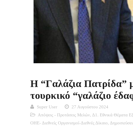
Η “Γαλάζια Πατρίδα” 
τουρκικό “γαλάζιο έδα
Super User
27 Αυγούστου 2024
Απόψεις - Προτάσεις Μελών
,
Δ1. Εθνικά Θέματα Εξ
ΟΗΕ- Διεθνείς Οργανισμοί-Διεθνές Δίκαιο
,
Δημοσιεύσει