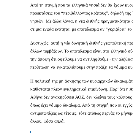
Από τη στιγμή που τα ελληνικά νησιά δεν θα έχουν κυρ
προεκτάσεις του “περιβάλλοντος κράτους”, δηλαδή της Το
νησιών. Με άλλα λόγια, η νέα διεθνής πραγματικότητα σ
σε μια ενιαία ενότητα, με αποτέλεσμα αν “γκριζάρει” το
Δυστυχώς, αυτή η νέα δυνητική διεθνής γεωπολιτική πρ
άλλων τυρβάζουν. Το αποτέλεσμα είναι στο ελληνικό σύ
την άποψη ότι οφείλουμε να αντιληφθούμε
«την αλήθει
περίπτωση να εγκαταλείπουμε στην πράξη τα νόμιμα κυ
Η πολιτική της μη άσκησης των κυριαρχικών δικαιωμάτω
καθίσταται πλέον εγκληματικά επικίνδυνη. Παρ’ ότι η Άγ
Αθήνα δεν ανακηρύσσει ΑΟΖ, δεν κλείνει τους κόλπους μ
όπως έχει νόμιμο δικαίωμα. Από τη στιγμή που οι εγγύς
αντιμετωπίζεις ως τέτοιες, τότε ατύπως περνάς το μήνυμα 
άλλου. Τόσο απλά.