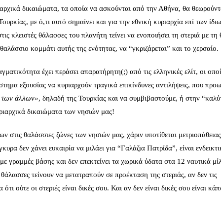
ιαρχικά δικαιώματα, τα οποία να ασκούνται από την Αθήνα, θα θεωρούντ
υρκίας, με ό,τι αυτό σημαίνει και για την εθνική κυριαρχία επί των ίδι
τις κλειστές θάλασσες του πλανήτη τείνει να ενοποιήσει τη στεριά με τη
 θαλάσσιο κομμάτι αυτής της ενότητας, να “γκριζάρεται” και το χερσαίο.
αγματικότητα έχει περάσει
απαρατήρητη(;) από τις ελληνικές ελίτ
, οι οπο
στημα εξουσίας να κυριαρχούν τραγικά επικίνδυνες αντιλήψεις, που προ
α των άλλων»
, δηλαδή της Τουρκίας και να συμβιβαστούμε, ή στην “καλύ
ριαρχικά δικαιώματα των νησιών μας!
ν στις θαλάσσιες ζώνες των νησιών μας, χάριν υποτίθεται μετριοπάθειας
κυρα δεν χάνει ευκαιρία να μιλάει για “Γαλάζια Πατρίδα”, είναι ενδεικτι
ε γραμμές βάσης και δεν επεκτείνει τα χωρικά ύδατα στα 12 ναυτικά μίλ
 θάλασσες τείνουν να μετατραπούν σε προέκταση της στεριάς, αν δεν τις
ότι ούτε οι στεριές είναι δικές σου. Και αν δεν είναι δικές σου είναι κά