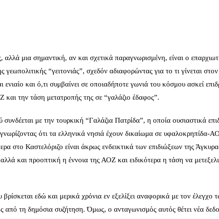
ς, αλλά μια σημαντική, αν και σχετικά παραγνωρισμένη, είναι ο επαρχιω
ης γεωπολιτικής “γειτονιάς”, σχεδόν αδιαφορώντας για το τι γίνεται στον
ι ενιαίο και ό,τι συμβαίνει σε οποιαδήποτε γωνιά του κόσμου ασκεί επιδ
Ζ και την τάση μετατροπής της σε “γαλάζιο έδαφος”.
 συνδέεται με την τουρκική “Γαλάζια Πατρίδα”, η οποία ουσιαστικά επι
αγνωρίζοντας ότι τα ελληνικά νησιά έχουν δικαίωμα σε υφαλοκρηπίδα-Α
τερα στο Καστελόριζο είναι άκρως ενδεικτικά των επιδιώξεων της Άγκυρα
 αλλά και προοπτική η έννοια της ΑΟΖ και ειδικότερα η τάση να μετεξελι
βρίσκεται εδώ και μερικά χρόνια εν εξελίξει αναφορικά με τον έλεγχο τ
ς από τη δημόσια συζήτηση. Όμως, ο ανταγωνισμός αυτός θέτει νέα δεδ