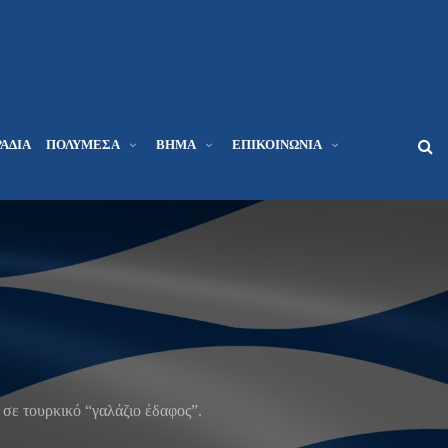
ΆΔΙΑ
ΠΟΛΥΜΈΣΑ
ΒΉΜΑ
ΕΠΙΚΟΙΝΩΝΊΑ
σε τουρκικό “γαλάζιο έδαφος”.