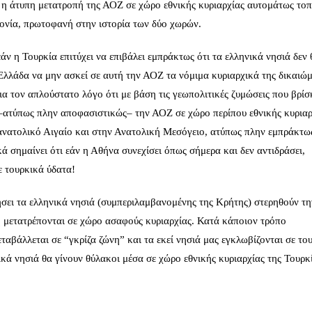
 η άτυπη μετατροπή της ΑΟΖ σε χώρο εθνικής κυριαρχίας αυτομάτως τοπ
μονία, πρωτοφανή στην ιστορία των δύο χωρών.
ν η Τουρκία επιτύχει να επιβάλει εμπράκτως ότι τα ελληνικά νησιά δεν 
Ελλάδα να μην ασκεί σε αυτή την ΑΟΖ τα νόμιμα κυριαρχικά της δικαιώ
ια τον απλούστατο λόγο ότι με βάση τις γεωπολιτικές ζυμώσεις που βρίσ
ν –ατύπως πλην αποφασιστικώς– την ΑΟΖ σε χώρο περίπου εθνικής κυριαρ
 ανατολικό Αιγαίο και στην Ανατολική Μεσόγειο, ατύπως πλην εμπράκτω
ά σημαίνει ότι εάν η Αθήνα συνεχίσει όπως σήμερα και δεν αντιδράσει,
ε τουρκικά ύδατα!
σει τα ελληνικά νησιά (συμπεριλαμβανομένης της Κρήτης) στερηθούν τ
η μετατρέπονται σε χώρο ασαφούς κυριαρχίας. Κατά κάποιον τρόπο
ταβάλλεται σε “γκρίζα ζώνη” και τα εκεί νησιά μας εγκλωβίζονται σε το
κά νησιά θα γίνουν θύλακοι μέσα σε χώρο εθνικής κυριαρχίας της Τουρκ