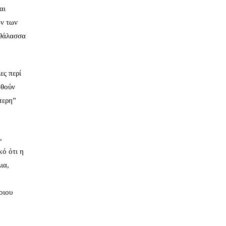
αι
ων των
 θάλασσα
ίες περί
ωθούν
τερη”
,
κό ότι η
ια,
ποιου