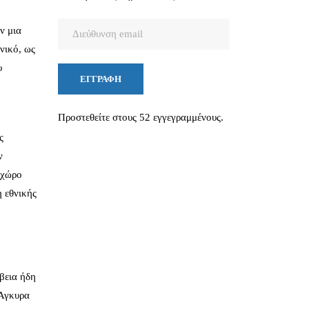
Διεύθυνση
ν μια
email
νικό, ως
υ
ΕΓΓΡΑΦΉ
Προστεθείτε στους 52 εγγεγραμμένους.
ς
ν
 χώρο
 εθνικής
βεια ήδη
 Άγκυρα