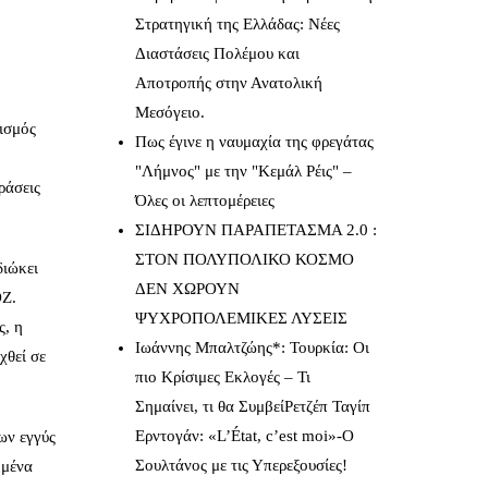
Στρατηγική της Ελλάδας: Νέες
Διαστάσεις Πολέμου και
Αποτροπής στην Ανατολική
Μεσόγειο.
τισμός
Πως έγινε η ναυμαχία της φρεγάτας
"Λήμνος" με την "Κεμάλ Ρέις" –
ράσεις
Όλες οι λεπτομέρειες
ΣΙΔΗΡΟΥΝ ΠΑΡΑΠΕΤΑΣΜΑ 2.0 :
ΣΤΟΝ ΠΟΛΥΠΟΛΙΚΟ ΚΟΣΜΟ
διώκει
ΔΕΝ ΧΩΡΟΥΝ
ΟΖ.
ΨΥΧΡΟΠΟΛΕΜΙΚΕΣ ΛΥΣΕΙΣ
ς, η
Ιωάννης Μπαλτζώης*: Τουρκία: Οι
χθεί σε
πιο Κρίσιμες Εκλογές – Τι
Σημαίνει, τι θα ΣυμβείΡετζέπ Ταγίπ
Ερντογάν: «L’État, c’est moi»-Ο
ων εγγύς
Σουλτάνος με τις Υπερεξουσίες!
ομένα