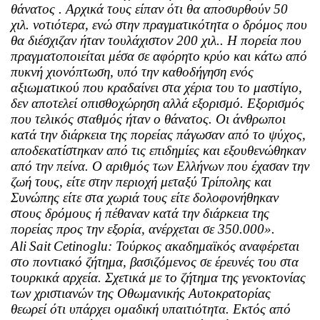
θάνατος . Αρχικά τους είπαν ότι θα αποσυρθούν 50
χιλ. νοτιότερα, ενώ στην πραγματικότητα ο δρόμος που
θα διέσχιζαν ήταν τουλάχιστον 200 χιλ.. Η πορεία που
πραγματοποιείται μέσα σε αφόρητο κρύο και κάτω από
πυκνή χιονόπτωση, υπό την καθοδήγηση ενός
αξιωματικού που κραδαίνει στα χέρια του το μαστίγιο,
δεν αποτελεί οπισθοχώρηση αλλά εξορισμό. Εξορισμός
που τελικός σταθμός ήταν ο θάνατος. Οι άνθρωποι
κατά την διάρκεια της πορείας πάγωσαν από το ψύχος,
αποδεκατίστηκαν από τις επιδημίες και εξουθενώθηκαν
από την πείνα. Ο αριθμός των Ελλήνων που έχασαν την
ζωή τους, είτε στην περιοχή μεταξύ Τρίπολης και
Συνώπης είτε στα χωριά τους είτε δολοφονήθηκαν
στους δρόμους ή πέθαναν κατά την διάρκεια της
πορείας προς την εξορία, ανέρχεται σε 350.000».
Ali
Sait
Cetinoglu
: Τούρκος ακαδημαϊκός αναφέρεται
στο ποντιακό ζήτημα, βασιζόμενος σε έρευνές του στα
τουρκικά αρχεία. Σχετικά με το ζήτημα της γενοκτονίας
των χριστιανών της Οθωμανικής Αυτοκρατορίας
θεωρεί ότι υπάρχει ομαδική υπαιτιότητα. Εκτός από