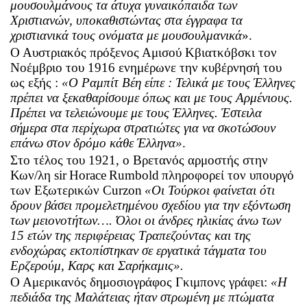
μουσουλμάνους τα άτυχα γυναικόπαιδα των
Χριστιανών, υποκαθιστώντας στα έγγραφα τα
χριστιανικά τους ονόματα με μουσουλμανικά
».
Ο Αυστριακός πρόξενος Αμισού Κβιατκόβσκι τον
Νοέμβριο του 1916 ενημέρωνε την κυβέρνησή του
ως εξής :
«Ο Ραμπίτ Βέη είπε : Τελικά με τους Έλληνες
πρέπει να ξεκαθαρίσουμε όπως και με τους Αρμένιους.
Πρέπει να τελειώνουμε με τους Έλληνες. Έστειλα
σήμερα στα περίχωρα στρατιώτες για να σκοτώσουν
επάνω στον δρόμο κάθε Έλληνα»
.
Στο τέλος του 1921, ο Βρετανός αρμοστής στην
Κων/λη
sir
Horace
Rumbold
πληροφορεί τον υπουργό
των Εξωτερικών
Curzon
«Οι Τούρκοι φαίνεται ότι
δρουν βάσει προμελετημένου σχεδίου για την εξόντωση
των μειονοτήτων…. Όλοι οι άνδρες ηλικίας άνω των
15 ετών της περιφέρειας Τραπεζούντας και της
ενδοχώρας εκτοπίστηκαν σε εργατικά τάγματα του
Ερζερούμ, Καρς και Σαρήκαμις».
Ο Αμερικανός δημοσιογράφος Γκιμπονς γράφει:
«Η
πεδιάδα της Μαλάτειας ήταν στρωμένη με πτώματα