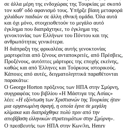
σε άλλα μέρη της ενδοχώρας της Τουρκίας με σκοπό
τον καθ’ οδό αφανισμό τους. Υπήρξε βίαιη μεταφορά
χιλιάδων παιδιών σε άλλη εθνική ομάδα. Όλα αυτά
και όχι μόνο, στοιχειοθετούν το μεγάλο αυτό
έγκλημα που διαπράχτηκε, το έγκλημα της
γενοκτονίας των Ελλήνων του Πόντου και της
ανθρωπότητας γενικότερα.
Η διάπραξη της φρικαλέας αυτής γενοκτονίας
μαρτυρείται από ξένους ανταποκριτές, από Πρέσβεις,
Προξένους, αυτόπτες μάρτυρες της εποχής εκείνης,
καθώς και από Έλληνες και Τούρκους ιστορικούς.
Κάποιες από αυτές, δειγματοληπτικά παραθέτονται
παρακάτω:
Ο
George
Horton
πρόξενος των ΗΠΑ στην Σμύρνη,
συγγραφέας του βιβλίου «Η Μάστιγα της Ασίας»
λέει:
«Η εξόντωση των Χριστιανών της Τουρκίας ήταν
μια οργανωμένη σφαγή, η οποία έγινε σε μεγάλη
κλίμακα και διαπράχθηκε πολύ πριν από την
αποβίβαση ελληνικών στρατευμάτων στην Σμύρνη»
.
Ο πρεσβευτής των ΗΠΑ στην Κων/λη,
Henry