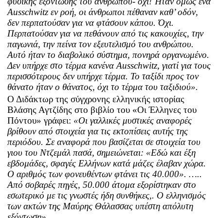
φυσικής εξόντωσης του ανθρώπου- όχι! Ήταν όμως ένα
Ausschwitz
εν ροή, οι άνθρωποι πέθαναν καθ’ οδόν,
δεν περπατούσαν για να φτάσουν κάπου. Όχι.
Περπατούσαν για να πεθάνουν από τις κακουχίες, την
παγωνιά, την πείνα τον εξευτελισμό του ανθρώπου.
Αυτό ήταν το διαβολικό σύστημα, πονηρά οργανωμένο.
Δεν υπήρχε στο τέρμα κανένα
Ausschwitz
, γιατί για τους
περισσότερους δεν υπήρχε τέρμα. Το ταξίδι προς τον
θάνατο ήταν ο θάνατος, όχι το τέρμα του ταξιδιού».
Ο Διδάκτωρ της σύγχρονης ελληνικής ιστορίας
Βλάσης Αγτζίδης στο βιβλίο του «Οι Έλληνες του
Πόντου» γράφει:
«Οι γαλλικές μυστικές αναφορές
βρίθουν από στοιχεία για τις εκτοπίσεις αυτής της
περιόδου. Σε αναφορά που βασίζεται σε στοιχεία του
γιου του Ντζεμάλ πασά, σημειώνεται: «Εδώ και έξη
εβδομάδες, σφαγές Ελλήνων κατά μάζες έλαβαν χώρα.
Ο αριθμός των φονευθέντων φτάνει τις 40.000». …..
Από σοβαρές πηγές, 50.000 άτομα εξορίστηκαν στο
εσωτερικό με τις γνωστές ήδη συνθήκες,. Ο ελληνισμός
των ακτών της Μαύρης Θάλασσας υπέστη απόλυτη
εξόντωση»
.