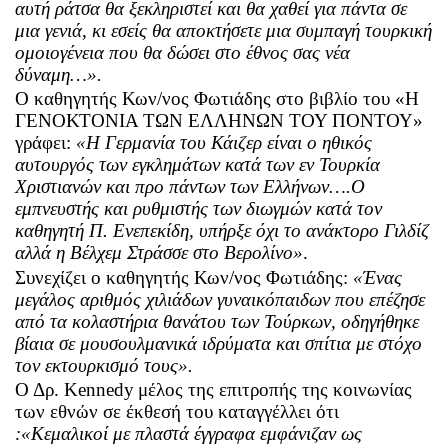
αυτή ράτσα θα ξεκληριστεί και θα χαθεί για πάντα σε
μια γενιά, κι εσείς θα αποκτήσετε μια συμπαγή τουρκική
ομοιογένεια που θα δώσει στο έθνος σας νέα
δύναμη…».
Ο καθηγητής Κων/νος Φωτιάδης στο βιβλίο του «Η
ΓΕΝΟΚΤΟΝΙΑ ΤΩΝ ΕΛΛΗΝΩΝ ΤΟΥ ΠΟΝΤΟΥ»
γράφει:
«Η Γερμανία του Κάιζερ είναι ο ηθικός
αυτουργός των εγκλημάτων κατά των εν Τουρκία
Χριστιανών και προ πάντων των Ελλήνων….Ο
εμπνευστής και ρυθμιστής των διωγμών κατά τον
καθηγητή Π. Ενεπεκίδη, υπήρξε όχι το ανάκτορο Γιλδίζ
αλλά η Βέλχεμ Στράσσε στο Βερολίνο»
.
Συνεχίζει ο καθηγητής Κων/νος Φωτιάδης:
«Ένας
μεγάλος αριθμός χιλιάδων γυναικόπαιδων που επέζησε
από τα κολαστήρια θανάτου των Τούρκων, οδηγήθηκε
βίαια σε μουσουλμανικά ιδρύματα και σπίτια με στόχο
τον εκτουρκισμό τους».
Ο Δρ.
Kennedy
μέλος της επιτροπής της κοινωνίας
των εθνών σε έκθεσή του καταγγέλλει ότι
:«Κεμαλικοί με πλαστά έγγραφα εμφάνιζαν ως