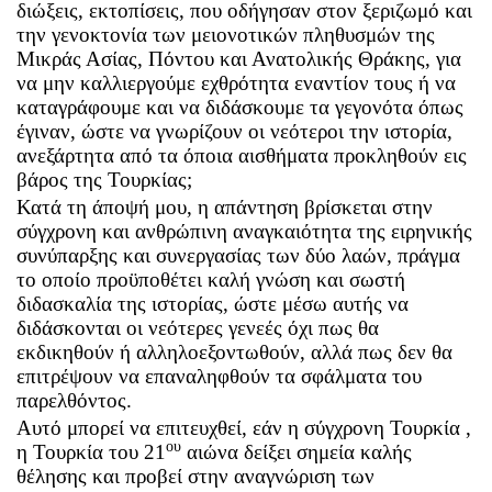
διώξεις, εκτοπίσεις, που οδήγησαν στον ξεριζωμό και
την γενοκτονία των μειονοτικών πληθυσμών της
Μικράς Ασίας, Πόντου και Ανατολικής Θράκης, για
να μην καλλιεργούμε εχθρότητα εναντίον τους ή να
καταγράφουμε και να διδάσκουμε τα γεγονότα όπως
έγιναν, ώστε να γνωρίζουν οι νεότεροι την ιστορία,
ανεξάρτητα από τα όποια αισθήματα προκληθούν εις
βάρος της Τουρκίας;
Κατά τη άποψή μου, η απάντηση βρίσκεται στην
σύγχρονη και ανθρώπινη αναγκαιότητα της ειρηνικής
συνύπαρξης και συνεργασίας των δύο λαών, πράγμα
το οποίο προϋποθέτει καλή γνώση και σωστή
διδασκαλία της ιστορίας, ώστε μέσω αυτής να
διδάσκονται οι νεότερες γενεές όχι πως θα
εκδικηθούν ή αλληλοεξοντωθούν, αλλά πως δεν θα
επιτρέψουν να επαναληφθούν τα σφάλματα του
παρελθόντος.
Αυτό μπορεί να επιτευχθεί, εάν η σύγχρονη Τουρκία ,
ου
η Τουρκία του 21
αιώνα δείξει σημεία καλής
θέλησης και προβεί στην αναγνώριση των