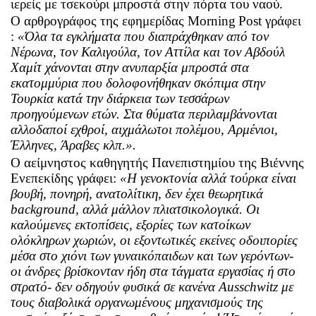
ιερείς με τσεκούρι μπροστά στην πόρτα του ναού.
Ο αρθρογράφος της εφημερίδας
Morning
Post
γράφει
:
«Όλα τα εγκλήματα που διαπράχθηκαν από τον
Νέρωνα, τον Καλιγούλα, τον Αττίλα και τον Αβδούλ
Χαμίτ χάνονται στην ανυπαρξία μπροστά στα
εκατομμύρια που δολοφονήθηκαν σκόπιμα στην
Τουρκία κατά την διάρκεια των τεσσάρων
προηγούμενων ετών. Στα θύματα περιλαμβάνονται
αλλοδαποί εχθροί, αιχμάλωτοι πολέμου, Αρμένιοι,
Έλληνες, Άραβες κλπ.».
Ο αείμνηστος καθηγητής Πανεπιστημίου της Βιέννης
Ενεπεκίδης γράφει:
«Η γενοκτονία αλλά τούρκα είναι
βουβή, πονηρή, ανατολίτικη, δεν έχει θεωρητικά
background
, αλλά μάλλον πλιατσικολογικά. Οι
καλούμενες εκτοπίσεις, εξορίες των κατοίκων
ολόκληρων χωριών, οι εξοντωτικές εκείνες οδοιπορίες
μέσα στο χιόνι των γυναικόπαιδων και των γερόντων-
οι άνδρες βρίσκονταν ήδη στα τάγματα εργασίας ή στο
στρατό- δεν οδηγούν φυσικά σε κανένα
Ausschwitz
με
τους διαβολικά οργανωμένους μηχανισμούς της