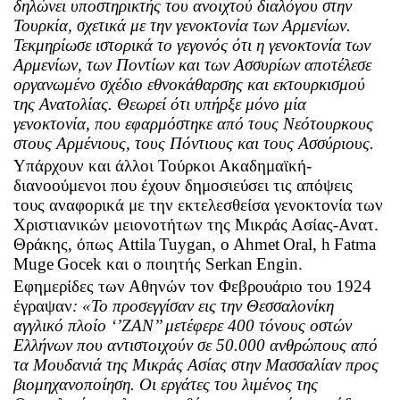
δηλώνει υποστηρικτής του ανοιχτού διαλόγου στην
Τουρκία, σχετικά με την γενοκτονία των Αρμενίων.
Τεκμηρίωσε ιστορικά το γεγονός ότι η γενοκτονία των
Αρμενίων, των Ποντίων και των Ασσυρίων αποτέλεσε
οργανωμένο σχέδιο εθνοκάθαρσης και εκτουρκισμού
της Ανατολίας. Θεωρεί ότι υπήρξε μόνο μία
γενοκτονία, που εφαρμόστηκε από τους Νεότουρκους
στους Αρμένιους, τους Πόντιους και τους Ασσύριους.
Υπάρχουν και άλλοι Τούρκοι Ακαδημαϊκή-
διανοούμενοι που έχουν δημοσιεύσει τις απόψεις
τους αναφορικά με την εκτελεσθείσα γενοκτονία των
Χριστιανικών μειονοτήτων της Μικράς Ασίας-Ανατ.
Θράκης, όπως
Attila
Tuygan
,
o
Ahmet
Oral
,
h
Fatma
Muge
Gocek
και ο ποιητής
Serkan
Engin
.
Εφημερίδες των Αθηνών τον Φεβρουάριο του 1924
έγραψαν
: «Το προσεγγίσαν εις την Θεσσαλονίκη
αγγλικό πλοίο ‘’ΖΑΝ’’ μετέφερε 400 τόνους οστών
Ελλήνων που αντιστοιχούν σε 50.000 ανθρώπους από
τα Μουδανιά της Μικράς Ασίας στην Μασσαλίαν προς
βιομηχανοποίηση. Οι εργάτες του λιμένος της