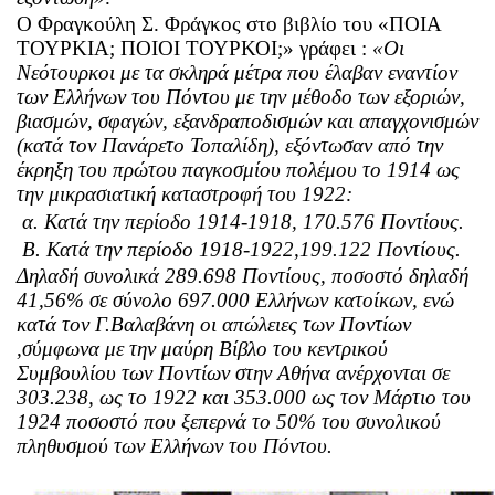
Ο Φραγκούλη Σ. Φράγκος στο βιβλίο του «ΠΟΙΑ
ΤΟΥΡΚΙΑ; ΠΟΙΟΙ ΤΟΥΡΚΟΙ;» γράφει :
«Οι
Νεότουρκοι με τα σκληρά μέτρα που έλαβαν εναντίον
των Ελλήνων του Πόντου με την μέθοδο των εξοριών,
βιασμών, σφαγών, εξανδραποδισμών και απαγχονισμών
(κατά τον Πανάρετο Τοπαλίδη), εξόντωσαν από την
έκρηξη του πρώτου παγκοσμίου πολέμου το 1914 ως
την μικρασιατική καταστροφή του 1922:
α. Κατά την περίοδο 1914-1918, 170.576 Ποντίους.
Β. Κατά την περίοδο 1918-1922,199.122 Ποντίους.
Δηλαδή συνολικά 289.698 Ποντίους, ποσοστό δηλαδή
41,56% σε σύνολο 697.000 Ελλήνων κατοίκων, ενώ
κατά τον Γ.Βαλαβάνη οι απώλειες των Ποντίων
,σύμφωνα με την μαύρη Βίβλο του κεντρικού
Συμβουλίου των Ποντίων στην Αθήνα ανέρχονται σε
303.238, ως το 1922 και 353.000 ως τον Μάρτιο του
1924 ποσοστό που ξεπερνά το 50% του συνολικού
πληθυσμού των Ελλήνων του Πόντου.