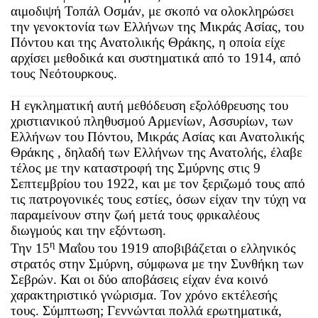
αιμοδιψή Τοπάλ Οσμάν, με σκοπό να ολοκληρώσει
την γενοκτονία των Ελλήνων της Μικράς Ασίας, του
Πόντου και της Ανατολικής Θράκης, η οποία είχε
αρχίσει μεθοδικά και συστηματικά από το 1914, από
τους Νεότουρκους.
Η εγκληματική αυτή μεθόδευση εξολόθρευσης του
χριστιανικού πληθυσμού Αρμενίων, Ασσυρίων, των
Ελλήνων του Πόντου, Μικράς Ασίας και Ανατολικής
Θράκης , δηλαδή των Ελλήνων της Ανατολής, έλαβε
τέλος με την καταστροφή της Σμύρνης στις 9
Σεπτεμβρίου του 1922, και με τον ξεριζωμό τους από
τις πατρογονικές τους εστίες, όσων είχαν την τύχη να
παραμείνουν στην ζωή μετά τους φρικαλέους
διωγμούς και την εξόντωση.
η
Την 15
Μαΐου του 1919 αποβιβάζεται ο ελληνικός
στρατός στην Σμύρνη, σύμφωνα με την Συνθήκη των
Σεβρών. Και οι δύο αποβάσεις είχαν ένα κοινό
χαρακτηριστικό γνώρισμα. Τον χρόνο εκτέλεσής
τους. Σύμπτωση; Γεννώνται πολλά ερωτηματικά,