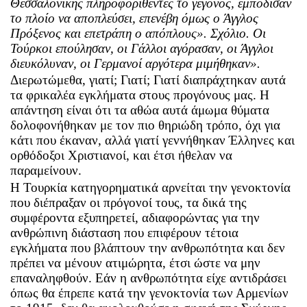
Θεσσαλονίκης πληροφοριθέντες το γεγονός, εμπόδισαν
το πλοίο να αποπλεύσει, επενέβη όμως ο Άγγλος
Πρόξενος και επετράπη ο απόπλους». Σχόλιο. Οι
Τούρκοι επούλησαν, οι Γάλλοι αγόρασαν, οι Άγγλοι
διευκόλυναν, οι Γερμανοί αργότερα μιμήθηκαν».
Διερωτώμεθα, γιατί; Γιατί; Γιατί διαπράχτηκαν αυτά
τα φρικαλέα εγκλήματα στους προγόνους μας. Η
απάντηση είναι ότι τα αθώα αυτά άμωμα θύματα
δολοφονήθηκαν με τον πιο θηριώδη τρόπο, όχι για
κάτι που έκαναν, αλλά γιατί γεννήθηκαν Έλληνες και
ορθόδοξοι Χριστιανοί, και έτσι ήθελαν να
παραμείνουν.
Η Τουρκία κατηγορηματικά αρνείται την γενοκτονία
που διέπραξαν οι πρόγονοί τους, τα δικά της
συμφέροντα εξυπηρετεί, αδιαφορώντας για την
ανθρώπινη διάσταση που επιφέρουν τέτοια
εγκλήματα που βλάπτουν την ανθρωπότητα και δεν
πρέπει να μένουν ατιμώρητα, έτσι ώστε να μην
επαναληφθούν. Εάν η ανθρωπότητα είχε αντιδράσει
όπως θα έπρεπε κατά την γενοκτονία των Αρμενίων