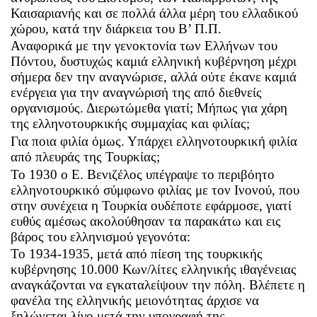
Καισαριανής και σε πολλά άλλα μέρη του ελλαδικού
χώρου, κατά την διάρκεια του Β’ Π.Π.
Αναφορικά με την γενοκτονία των Ελλήνων του
Πόντου, δυστυχώς καμιά ελληνική κυβέρνηση μέχρι
σήμερα δεν την αναγνώρισε, αλλά ούτε έκανε καμιά
ενέργεια για την αναγνώρισή της από διεθνείς
οργανισμούς. Διερωτώμεθα γιατί; Μήπως για χάρη
της ελληνοτουρκικής συμμαχίας και φιλίας;
Για ποια φιλία όμως. Υπάρχει ελληνοτουρκική φιλία
από πλευράς της Τουρκίας;
Το 1930 ο Ε. Βενιζέλος υπέγραψε το περιβόητο
ελληνοτουρκικό σύμφωνο φιλίας με τον Ινονού, που
στην συνέχεια η Τουρκία ουδέποτε εφάρμοσε, γιατί
ευθύς αμέσως ακολούθησαν τα παρακάτω και εις
βάρος του ελληνισμού γεγονότα:
Το 1934-1935, μετά από πίεση της τουρκικής
κυβέρνησης 10.000 Κων/λίτες ελληνικής ιθαγένειας
αναγκάζονται να εγκαταλείψουν την πόλη. Βλέπετε η
φανέλα της ελληνικής μειονότητας άρχισε να
ξηλώνεται λίγο μετά την υπογραφή της