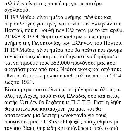
αλλά δεν είναι της παρούσης για περαιτέρω
σχολιασμό.
η
Η 19
Μαΐου, είναι ημέρα μνήμης, πένθους και
περισυλλογής για την γενοκτονία των Ελλήνων του
Πόντου, που η Βουλή των Ελλήνων με το υπ’ αριθμ.
2193/8-3-1994 Νόμο την καθιέρωσε ως ημέρα
μνήμης της Γενοκτονίας των Ελλήνων του Πόντου.
η
Η 19
Μαΐου, είναι ημέρα που θα πρέπει και έχουμε
την ιερά υποχρέωση εις το διηνεκές να θυμόμαστε
και να τιμούμε τους 353.000 προγόνους μας που
σφαγιάστηκαν από τους Νεότουρκους και από τους
εθνικιστές του κεμαλικού καθεστώτος από το 1914
έως το 1923.
Είναι ημέρα που στέλνουμε το μήνυμα σε όλους, σε
όλες τις Αρχές, τόσο εντός Ελλάδας όσο και εκτός
αυτής. Ότι δεν θα ξεχάσουμε Π Ο Τ Ε. Γιατί η λήθη
θα αποτελούσε καταισχύνη για μας, και θα
αποτελούσε μια δεύτερη γενοκτονία για τους
προγόνους μας. Οι 353.000 ψυχές που χάθηκαν με
τον πιο βίαιο, θηριώδη και απάνθρωπο τρόπο από