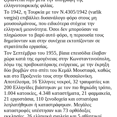
ελληνοτουρκικής φιλίας.
Το 1942, η Τουρκία με τον Ν.4305/1942 (
varlik
vergisi
) επιβάλλει δυσανάλογο φόρο στους μη
μουσουλμάνους, που ειδικότερα στόχευε την
ελληνική μειονότητα. Όσοι δεν μπορούσαν να
πληρώσουν το βαρύ αυτό φόρο, η περιουσία τους
δημεύονταν και στην συνέχεια εκτοπίζονταν σε
στρατόπεδα εργασίας.
Τον Σεπτέμβριο του 1955, βίαια επεισόδια έλαβαν
χώρα κατά της ομογένειας στην Κωνσταντινούπολη,
λόγω της προβοκατόρικης ενέργειας, με την έκρηξη
δύο βομβών στο σπίτι του Κεμάλ Μουσταφά, καθώς
και στο Προξενείο τους στην Θεσσαλονίκη.
Αποτέλεσμα, 16 Έλληνες νεκροί, 32 τραυματίες και
200 Ελληνίδες βιάστηκαν με τον πιο θηριώδη τρόπο,
1.004 κατοικίες, 4.348 καταστήματα, 21 φαρμακεία,
21 εργοστάσια, 110 ξενοδοχεία και εστιατόρια
λεηλατήθηκαν ή καταστράφηκαν. Μεγάλες
καταστροφές υπέστησαν και 73 ορθόδοξες
εκκλησίες, 26 ελληνικά σχολεία και 5 αθλητικοί