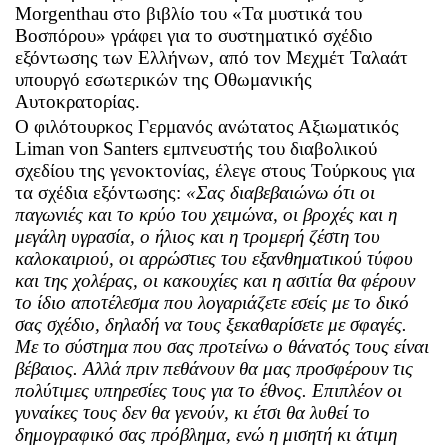
Morgenthau
στο βιβλίο του «Τα μυστικά του
Βοσπόρου» γράφει για το συστηματικό σχέδιο
εξόντωσης των Ελλήνων, από τον Μεχμέτ Ταλαάτ
υπουργό εσωτερικών της Οθωμανικής
Αυτοκρατορίας.
Ο φιλότουρκος Γερμανός ανώτατος Αξιωματικός
Liman
von
Santers
εμπνευστής του διαβολικού
σχεδίου της γενοκτονίας, έλεγε στους Τούρκους για
τα σχέδια εξόντωσης:
«Σας διαβεβαιώνω ότι οι
παγωνιές και το κρύο του χειμώνα, οι βροχές και η
μεγάλη υγρασία, ο ήλιος και η τρομερή ζέστη του
καλοκαιριού, οι αρρώστιες του εξανθηματικού τύφου
και της χολέρας, οι κακουχίες και η ασιτία θα φέρουν
το ίδιο αποτέλεσμα που λογαριάζετε εσείς με το δικό
σας σχέδιο, δηλαδή να τους ξεκαθαρίσετε με σφαγές.
Με το σύστημα που σας προτείνω ο θάνατός τους είναι
βέβαιος. Αλλά πριν πεθάνουν θα μας προσφέρουν τις
πολύτιμες υπηρεσίες τους για το έθνος. Επιπλέον οι
γυναίκες τους δεν θα γενούν, κι έτσι θα λυθεί το
δημογραφικό σας πρόβλημα, ενώ η μισητή κι άτιμη