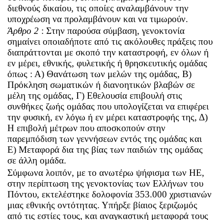
διεθνούς δικαίου, τις οποίες αναλαμβάνουν την
υποχρέωση να προλαμβάνουν και να τιμωρούν.
Άρθρο 2
: Στην παρούσα σύμβαση, γενοκτονία
σημαίνει οποιαδήποτε από τις ακόλουθες πράξεις που
διαπράττονται με σκοπό την καταστροφή, εν όλων ή
εν μέρει, εθνικής, φυλετικής ή θρησκευτικής ομάδας
όπως : Α) Θανάτωση των μελών της ομάδας, Β)
Πρόκληση σωματικών ή διανοητικών βλαβών σε
μέλη της ομάδας, Γ) Εθελουσία επιβουλή στις
συνθήκες ζωής ομάδας που υπολογίζεται να επιφέρει
την φυσική, εν λόγω ή εν μέρει καταστροφής της, Δ)
Η επιβολή μέτρων που αποσκοπούν στην
παρεμπόδιση των γεννήσεων εντός της ομάδας και
Ε) Μεταφορά δια της βίας των παιδιών της ομάδας
σε άλλη ομάδα.
Σύμφωνα λοιπόν, με το ανωτέρω ψήφισμα των ΗΕ,
στην περίπτωση της γενοκτονίας των Ελλήνων του
Πόντου, εκτελέστηκε δολοφονία 353.000 χριστιανών
μιας εθνικής οντότητας. Υπήρξε βίαιος ξεριζωμός
από τις εστίες τους, και αναγκαστική μεταφορά τους