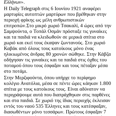
Ελλήνων»
.
Η
Daily
Telegraph
στις 6 Ιουνίου 1921 αναφέρει
μαρτυρίες αυτοπτών μαρτύρων που βρέθηκαν στην
περιοχή φρίκης ως μέλη ανθρωπιστικών
επιτροπών.Στο μικρό χωριό Τσακαλί, 4 ώρες από την
Σαμψούντα, ο Τοπάλ Οσμάν πρόσταξε τις γυναίκες
και τα παιδιά να κλειδωθούν σε μερικά σπίτια στο
χωριό και εκεί τους έκαψαν ζωντανούς. Στο χωριό
Καβάκ από όλους τους κατοίκους μόνο ένας
ηλικιωμένος άνδρας 80 χρονών σώθηκε. Στην Κάβζα
οδήγησαν τις γυναίκες και τα παιδιά στις όχθες του
ποταμού όπου τους έσφαξαν και τους πέταξαν μέσα
στο ποτάμι.
Στην Μερζιφούντα, όπου υπήρχε το περίφημο
κολέγιο Ανατόλια, μέσα σε πέντε ώρες κάηκαν 1.800
σπίτια με τους κατοίκους τους. Είναι αδύνατον να
περιγράψουμε αυτά που διαπράχθηκαν στις παρθένες
και στα παιδιά. Σε χωριό της ίδιας περιοχής έκλεισαν
εντός του ναού 535 Έλληνες και τους κατέσφαξαν,
διασωθέντων μόνο τεσσάρων. Πρώτους έσφαξαν 7