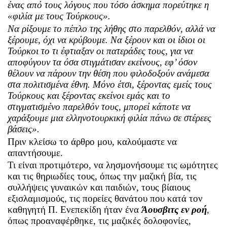
ένας από τους λόγους που τόσο άσκημα πορεύτηκε η
«φιλία με τους Τούρκους».
Να ρίξουμε το πέπλο της λήθης στο παρελθόν, αλλά να
ξέρουμε, όχι να κρύβουμε. Να ξέρουν και οι ίδιοι οι
Τούρκοι το τι έφτιαξαν οι πατεράδες τους, για να
αποφύγουν τα όσα στιγμάτισαν εκείνους, εφ’ όσον
θέλουν να πάρουν την θέση που φιλοδοξούν ανάμεσα
στα πολιτισμένα έθνη. Μόνο έτσι, ξέροντας εμείς τους
Τούρκους και ξέροντας εκείνοι εμάς και το
στιγματισμένο παρελθόν τους, μπορεί κάποτε να
χαράξουμε μια ελληνοτουρκική φιλία πάνω σε στέρεες
βάσεις».
Πριν κλείσω το άρθρο μου, καλούμαστε να
απαντήσουμε.
Τι είναι προτιμότερο, να λησμονήσουμε τις ωμότητες
και τις θηριωδίες τους, όπως την μαζική βία, τις
συλλήψεις γυναικών και παιδιών, τους βίαιους
εξισλαμισμούς, τις πορείες θανάτου που κατά τον
καθηγητή Π. Ενεπεκίδη ήταν ένα
Άουσβιτς εν ροή
,
όπως προαναφέρθηκε, τις μαζικές δολοφονίες,