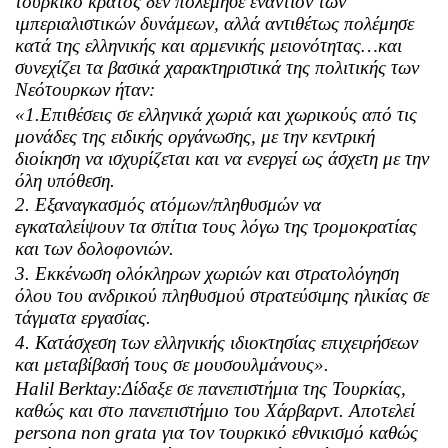
τουρκικό κράτος δεν πολέμησε εναντίον των
ιμπεριαλιστικών δυνάμεων, αλλά αντιθέτως πολέμησε
κατά της ελληνικής και αρμενικής μειονότητας…και
συνεχίζει τα βασικά χαρακτηριστικά της πολιτικής των
Νεότουρκων ήταν:
«1.Επιθέσεις σε ελληνικά χωριά και χωρικούς από τις
μονάδες της ειδικής οργάνωσης, με την κεντρική
διοίκηση να ισχυρίζεται και να ενεργεί ως άσχετη με την
όλη υπόθεση.
2. Εξαναγκασμός ατόμων/πληθυσμών να
εγκαταλείψουν τα σπίτια τους λόγω της τρομοκρατίας
και των δολοφονιών.
3. Εκκένωση ολόκληρων χωριών και στρατολόγηση
όλου του ανδρικού πληθυσμού στρατεύσιμης ηλικίας σε
τάγματα εργασίας.
4. Κατάσχεση των ελληνικής ιδιοκτησίας επιχειρήσεων
και μεταβίβασή τους σε μουσουλμάνους».
Halil
Berktay
:Δίδαξε σε πανεπιστήμια της Τουρκίας,
καθώς και στο πανεπιστήμιο του Χάρβαρντ. Αποτελεί
persona
non
grata
για τον τουρκικό εθνικισμό καθώς