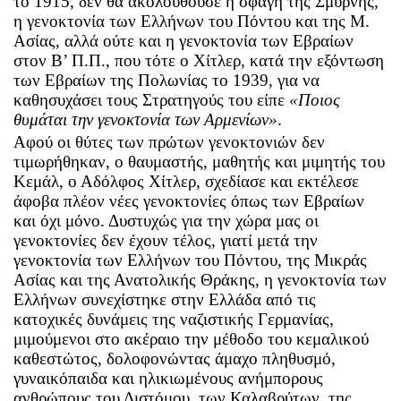
το 1915, δεν θα ακολουθούσε η σφαγή της Σμύρνης,
η γενοκτονία των Ελλήνων του Πόντου και της Μ.
Ασίας, αλλά ούτε και η γενοκτονία των Εβραίων
στον Β’ Π.Π., που τότε ο Χίτλερ, κατά την εξόντωση
των Εβραίων της Πολωνίας το 1939, για να
καθησυχάσει τους Στρατηγούς του είπε
«Ποιος
θυμάται την γενοκτονία των Αρμενίων»
.
Αφού οι θύτες των πρώτων γενοκτονιών δεν
τιμωρήθηκαν, ο θαυμαστής, μαθητής και μιμητής του
Κεμάλ, ο Αδόλφος Χίτλερ, σχεδίασε και εκτέλεσε
άφοβα πλέον νέες γενοκτονίες όπως των Εβραίων
και όχι μόνο. Δυστυχώς για την χώρα μας οι
γενοκτονίες δεν έχουν τέλος, γιατί μετά την
γενοκτονία των Ελλήνων του Πόντου, της Μικράς
Ασίας και της Ανατολικής Θράκης, η γενοκτονία των
Ελλήνων συνεχίστηκε στην Ελλάδα από τις
κατοχικές δυνάμεις της ναζιστικής Γερμανίας,
μιμούμενοι στο ακέραιο την μέθοδο του κεμαλικού
καθεστώτος, δολοφονώντας άμαχο πληθυσμό,
γυναικόπαιδα και ηλικιωμένους ανήμπορους
ανθρώπους του Διστόμου, των Καλαβρύτων, της