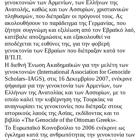
γενοκτονιών των Αρμενίων, των Ελλήνων της
Ανατολής, καθώς και των Ασσυρίων, χριστιανικών
πληθυσμών, που διέπραξαν οι πρόγονοί τους. Ας
ακολουθήσουν το παράδειγμα της Γερμανίας, που
ζήτησε συγγνώμη και εξιλέωση από τον Εβραϊκό λαό,
κατέβαλε αποζημιώσεις και εξακολουθεί να
αποδέχεται τις ευθύνες της, για την φοβερή
γενοκτονία των Εβραίων που διέπραξαν κατά τον
Β’Π.Π.
Η διεθνή Ένωση Ακαδημαϊκών για την μελέτη των
γενοκτονιών (
International
Association
for
Genocide
Scholars
–
IAGS
), στις 16 Δεκεμβρίου 2007, ενέκρινε
ψήφισμα για την γενοκτονία των Αρμενίων, των
Ελλήνων της Ανατολίας και των Ασσυρίων, με το
οποίο καλεί την κυβέρνηση της Τουρκίας να
αναγνωρίσει τις γενοκτονίες που διέπραξε στους
ιστορικούς λαούς της Ασίας, εκδίδοντας και το
βιβλίο «
The
Genocide
of
the
Ottoman
Greeks
».
Το Ευρωπαϊκό Κοινοβούλιο το 2006 ενέκρινε ως
έγκλημα κατά της ανθρωπότητας την γενοκτονία των