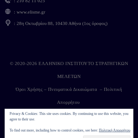
210 82 11 025
www.elisme.gr
28η Οκτωβρίου 88, 10430 Αθήνα (1ος όροφος)
© 2020-2026 ΕΛΛΗΝΙΚΟ ΙΝΣΤΙΤΟΥΤΟ ΣΤΡΑΤΗΓΙΚΩΝ
ΜΕΛΕΤΩΝ
Όροι Χρήσης – Πνευματικά Δικαιώματα
–
Πολιτική
Απορρήτου
Privacy & Cookies: This site uses cookies. By continuing to use this website, you
agree to their use.
Developed by
Kappagram
on
Kythira
To find out more, including how to control cookies, see here:
Πολιτική Απορρήτου