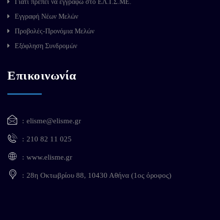
Γιατί πρέπει να εγγραφώ στο ΕΛ.Ι.Σ.ΜΕ.
Εγγραφή Νέων Μελών
Προβολές-Προνόμια Μελών
Εξόφληση Συνδρομών
Επικοινωνία
elisme@elisme.gr
210 82 11 025
www.elisme.gr
28η Οκτωβρίου 88, 10430 Αθήνα (1ος όροφος)