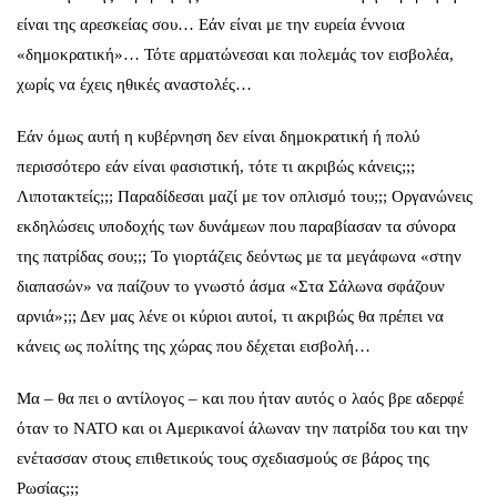
είναι της αρεσκείας σου… Εάν είναι με την ευρεία έννοια
«δημοκρατική»… Τότε αρματώνεσαι και πολεμάς τον εισβολέα,
χωρίς να έχεις ηθικές αναστολές…
Εάν όμως αυτή η κυβέρνηση δεν είναι δημοκρατική ή πολύ
περισσότερο εάν είναι φασιστική, τότε τι ακριβώς κάνεις;;;
Λιποτακτείς;;; Παραδίδεσαι μαζί με τον οπλισμό του;;; Οργανώνεις
εκδηλώσεις υποδοχής των δυνάμεων που παραβίασαν τα σύνορα
της πατρίδας σου;;; Το γιορτάζεις δεόντως με τα μεγάφωνα «στην
διαπασών» να παίζουν το γνωστό άσμα «Στα Σάλωνα σφάζουν
αρνιά»;;; Δεν μας λένε οι κύριοι αυτοί, τι ακριβώς θα πρέπει να
κάνεις ως πολίτης της χώρας που δέχεται εισβολή…
Μα – θα πει ο αντίλογος – και που ήταν αυτός ο λαός βρε αδερφέ
όταν το ΝΑΤΟ και οι Αμερικανοί άλωναν την πατρίδα του και την
ενέτασσαν στους επιθετικούς τους σχεδιασμούς σε βάρος της
Ρωσίας;;;