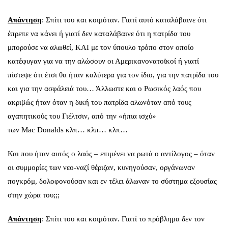
Απάντηση
: Σπίτι του και κοιμόταν. Γιατί αυτό καταλάβαινε ότι
έπρεπε να κάνει ή γιατί δεν καταλάβαινε ότι η πατρίδα του
μπορούσε να αλωθεί, ΚΑΙ με τον ύπουλο τρόπο στον οποίο
κατέφυγαν για να την αλώσουν οι Αμερικανονατοϊκοί ή γιατί
πίστεψε ότι έτσι θα ήταν καλύτερα για τον ίδιο, για την πατρίδα του
και για την ασφάλειά του… Άλλωστε και ο Ρωσικός λαός που
ακριβώς ήταν όταν η δική του πατρίδα αλωνόταν από τους
αγαπητικούς του Γιέλτσιν, από την «ήπια ισχύ»
των Mac Donalds κλπ… κλπ… κλπ…
Και που ήταν αυτός ο λαός – επιμένει να ρωτά ο αντίλογος – όταν
οι συμμορίες των νεο-ναζί θέριζαν, κυνηγούσαν, οργάνωναν
πογκρόμ, δολοφονούσαν και εν τέλει άλωναν το σύστημα εξουσίας
στην χώρα του;;;
Απάντηση
: Σπίτι του και κοιμόταν. Γιατί το πρόβλημα δεν τον