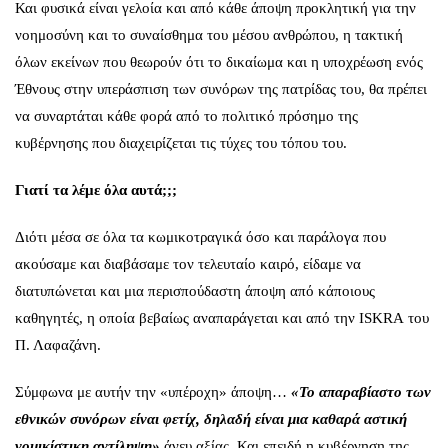
Και φυσικά είναι γελοία και από κάθε άποψη προκλητική για την
νοημοσύνη και το συναίσθημα του μέσου ανθρώπου, η τακτική
όλων εκείνων που θεωρούν ότι το δικαίωμα και η υποχρέωση ενός
Έθνους στην υπεράσπιση των συνόρων της πατρίδας του, θα πρέπει
να συναρτάται κάθε φορά από το πολιτικό πρόσημο της
κυβέρνησης που διαχειρίζεται τις τύχες του τόπου του.
Γιατί τα λέμε όλα αυτά;;;
Διότι μέσα σε όλα τα κωμικοτραγικά όσο και παράλογα που
ακούσαμε και διαβάσαμε τον τελευταίο καιρό, είδαμε να
διατυπώνεται και μια περισπούδαστη άποψη από κάποιους
καθηγητές, η οποία βεβαίως αναπαράγεται και από την ISKRA του
Π. Λαφαζάνη.
Σύμφωνα με αυτήν την «υπέροχη» άποψη…
«Το απαραβίαστο των
εθνικών συνόρων είναι φετίχ, δηλαδή είναι μια καθαρά αστική
νομικίστικη αντίληψη»
άνευ αξίας. Και επειδή η κυβέρνηση της