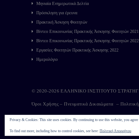
Μηνιαία Ενημερωτικά Δελτία
Πρόσκληση για έρευνα
Πρακτική Άσκηση Φοιτητών
Βίντεο Επικοινωνίας Πρακτικής Άσκησης Φοιτητών 2021
Βίντεο Επικοινωνίας Πρακτικής Άσκησης Φοιτητών 2022
Εργασίες Φοιτητών Πρακτικής Άσκησης 2022
Ημερολόγιο
© 2020-2026 ΕΛΛΗΝΙΚΟ ΙΝΣΤΙΤΟΥΤΟ ΣΤΡΑΤ
Όροι Χρήσης – Πνευματικά Δικαιώματα
–
Πολιτικ
Privacy & Cookies: This site uses cookies. By continuing to use this website, you agree t
Developed by
Kappagram
on
Kythira
To find out more, including how to control cookies, see here:
Πολιτική Απορρήτου