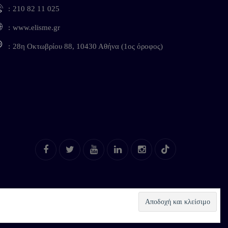
210 82 11 025
www.elisme.gr
28η Οκτωβρίου 88, 10430 Αθήνα (1ος όροφος)