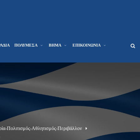
ΆΔΙΑ
ΠΟΛΥΜΈΣΑ
ΒΉΜΑ
ΕΠΙΚΟΙΝΩΝΊΑ
ορία-Πολιτισμός-Αθλητισμός-Περιβάλλον
e