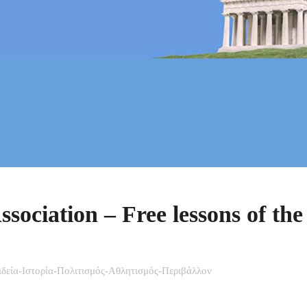
ssociation – Free lessons of the
δεία-Ιστορία-Πολιτισμός-Αθλητισμός-Περιβάλλον