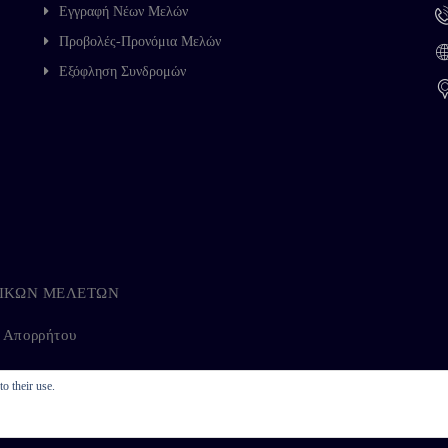
Εγγραφή Νέων Μελών
Προβολές-Προνόμια Μελών
Εξόφληση Συνδρομών
ΗΓΙΚΩΝ ΜΕΛΕΤΩΝ
ή Απορρήτου
o their use.