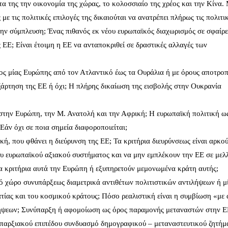
α της την οικονομία της χώρας, το κολοσσιαίο της χρέος και την Κίνα.
ε τις πολιτικές επιλογές της δικαιούται να ανατρέπει πλήρως τις πολιτι
ην σύμπλευση; Ένας πιθανός εκ νέου ευρωπαϊκός διαχωρισμός σε σφαίρε
 ΕΕ; Είναι έτοιμη η ΕΕ να ανταποκριθεί σε δραστικές αλλαγές των
ος μίας Ευρώπης από τον Ατλαντικό έως τα Ουράλια ή με όρους αποτρο
ξάρτηση της ΕΕ ή όχι; Η πλήρης δικαίωση της εισβολής στην Ουκρανία
η στην Ευρώπη, την Μ. Ανατολή και την Αφρική; Η ευρωπαϊκή πολιτική ω
 Εάν όχι σε ποια σημεία διαφοροποιείται;
, που φθάνει η διεύρυνση της ΕΕ; Τα κριτήρια διευρύνσεως είναι αρκο
ου ευρωπαϊκού αξιακού συστήματος και να μην εμπλέκουν την ΕΕ σε μελ
α κριτήρια αυτά την Ευρώπη ή εξυπηρετούν μεμονωμένα κράτη αυτής;
ό χώρο συνυπάρξεως διαμετρικά αντιθέτων πολιτιστικών αντιλήψεων ή μ
ίας και του κοσμικού κράτους; Πόσο ρεαλιστική είναι η συμβίωση «με 
ήψεων; Συνύπαρξη ή αφομοίωση ως όρος παραμονής μεταναστών στην Ε
 υπαρξιακού επιπέδου συνδυασμό δημογραφικού – μεταναστευτικού ζητήμ