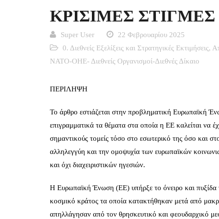
ΚΡΙΣΙΜΕΣ ΣΤΙΓΜΕΣ
Super User
22 Φεβρουαρίου 2025
0. Διεθνείς Εξελίξεις και Στρατηγικές Εκτιμήσεις
,
Α
ΝΑΤΟ-ΟΗΕ- Διεθνείς Οργανισμοί-Διεθνές Δίκαιο
ΠΕΡΙΛΗΨΗ
Το άρθρο εστιάζεται στην προβληματική Ευρωπαϊκή Ένω
επιγραμματικά τα θέματα στα οποία η ΕΕ καλείται να έ
σημαντικούς τομείς τόσο στο εσωτερικό της όσο και στο
αλληλεγγύη και την ομοψυχία των ευρωπαϊκών κοινωνι
και όχι διαχειριστικών ηγεσιών.
Η Ευρωπαϊκή Ένωση (ΕΕ) υπήρξε το όνειρο και πυξίδα 
κοσμικό κράτος τα οποία κατακτήθηκαν μετά από μακρ
απηλλάγησαν από τον θρησκευτικό και φεουδαρχικό με