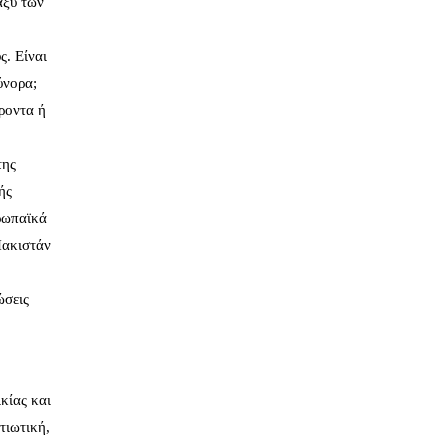
αξύ των
ς. Είναι
ύνορα;
ροντα ή
της
ής
υρωπαϊκά
Πακιστάν
ώσεις
κίας και
τιωτική,