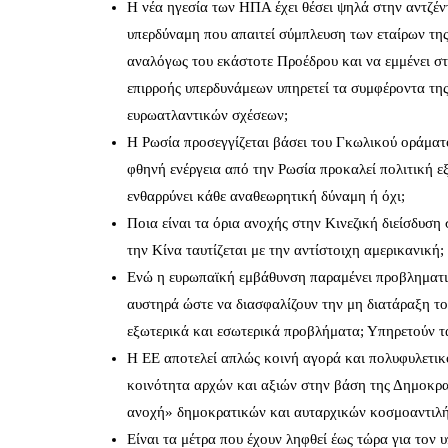
Η νέα ηγεσία των ΗΠΑ έχει θέσει ψηλά στην αντζέντ
υπερδύναμη που απαιτεί σύμπλευση των εταίρων της μ
αναλόγως του εκάστοτε Προέδρου και να εμμένει στ
επιρροής υπερδυνάμεων υπηρετεί τα συμφέροντα της
ευρωατλαντικών σχέσεων;
Η Ρωσία προσεγγίζεται βάσει του Γκωλικού οράματ
φθηνή ενέργεια από την Ρωσία προκαλεί πολιτική ε
ενθαρρύνει κάθε αναθεωρητική δύναμη ή όχι;
Ποια είναι τα όρια ανοχής στην Κινεζική διείσδυσ
την Κίνα ταυτίζεται με την αντίστοιχη αμερικανική;
Ενώ η ευρωπαϊκή εμβάθυνση παραμένει προβληματική
αυστηρά ώστε να διασφαλίζουν την μη διατάραξη τ
εξωτερικά και εσωτερικά προβλήματα; Υπηρετούν τ
Η ΕΕ αποτελεί απλώς κοινή αγορά και πολυφυλετικ
κοινότητα αρχών και αξιών στην βάση της Δημοκρατ
ανοχή» δημοκρατικών και αυταρχικών κοσμοαντιλ
Είναι τα μέτρα που έχουν ληφθεί έως τώρα για τον