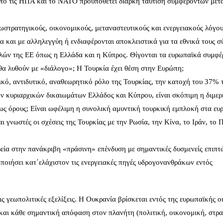
από τις ΗΠΑ και το ΝΑΤΟ προϋποθέτει διαρκή ταύτιση συμφερόντων μετ
ωστρατηγικούς, οικονομικούς, μεταναστευτικούς και ενεργειακούς λόγου
α και με αλληλεγγύη ή ενδιαφέρονται αποκλειστικά για τα εθνικά τους σ
ελών της ΕΕ όπως η Ελλάδα και η Κύπρος. Θίγονται τα ευρωπαϊκά συμφέ
 θα λυθούν με «διάλογο»; Η Τουρκία έχει θέση στην Ευρώπη;
κό, αντιδυτικό, αναθεωρητικό ρόλο της Τουρκίας, την κατοχή του 37% 
ν κυριαρχικών δικαιωμάτων Ελλάδος και Κύπρου, είναι σκόπιμη η διμερ
χως όρους; Είναι ωφέλιμη η συνολική αμυντική τουρκική εμπλοκή στα ε
 γνωστές οι σχέσεις της Τουρκίας με την Ρωσία, την Κίνα, το Ιράν, το 
εία στην πανάκριβη «πράσινη» επένδυση με σημαντικές δυσμενείς επιπτ
οποιήσει κατ΄ελάχιστον τις ενεργειακές πηγές υδρογονανθράκων εντός
ς γεωπολιτικές εξελίξεις. Η Ουκρανία βρίσκεται εντός της ευρωπαϊκής οι
ς και κάθε σημαντική απόφαση στον πλανήτη (πολιτική, οικονομική, στρα