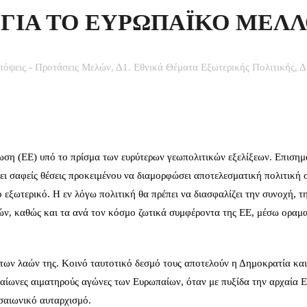
 ΓΙΑ ΤΟ ΕΥΡΩΠΑΪΚΟ ΜΕΛ
πόψεις - Προτάσεις Μελών
,
Δ1. Εθνικά Θέματα Εξωτερικής Πολιτικής
,
Δ
ση (ΕΕ) υπό το πρίσμα των ευρύτερων γεωπολιτικών εξελίξεων. Επισημ
χει σαφείς θέσεις προκειμένου να διαμορφώσει αποτελεσματική πολιτική 
 εξωτερικό. Η εν λόγω πολιτική θα πρέπει να διασφαλίζει την συνοχή, τ
ών, καθώς και τα ανά τον κόσμο ζωτικά συμφέροντα της ΕΕ, μέσω οραμ
των λαών της. Κοινό ταυτοτικό δεσμό τους αποτελούν η Δημοκρατία και
αίωνες αιματηρούς αγώνες των Ευρωπαίων, όταν με πυξίδα την αρχαία 
σαιωνικό αυταρχισμό.