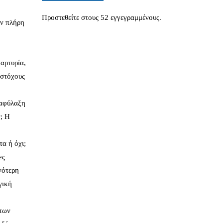
Προστεθείτε στους 52 εγγεγραμμένους.
ην πλήρη
αρτυρία,
 στόχους
ιαφύλαξη
; Η
α ή όχι;
ες
νότερη
γική
 των