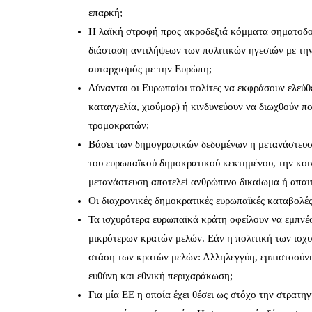
επαρκή;
Η λαϊκή στροφή προς ακροδεξιά κόμματα σηματοδοτ
διάσταση αντιλήψεων των πολιτικών ηγεσιών με τη
αυταρχισμός με την Ευρώπη;
Δύνανται οι Ευρωπαίοι πολίτες να εκφράσουν ελεύθ
καταγγελία, χιούμορ) ή κινδυνεύουν να διωχθούν π
τρομοκρατών;
Βάσει των δημογραφικών δεδομένων η μετανάστευση
του ευρωπαϊκού δημοκρατικού κεκτημένου, την κοι
μετανάστευση αποτελεί ανθρώπινο δικαίωμα ή απαι
Οι διαχρονικές δημοκρατικές ευρωπαϊκές καταβολές 
Τα ισχυρότερα ευρωπαϊκά κράτη οφείλουν να εμπνέο
μικρότερων κρατών μελών. Εάν η πολιτική των ισχυρ
στάση των κρατών μελών: Αλληλεγγύη, εμπιστοσύνη
ευθύνη και εθνική περιχαράκωση;
Για μία ΕΕ η οποία έχει θέσει ως στόχο την στρατηγ