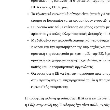
αμυντικών της δαπανών; Η στρατιωτική εξάρτηση 
ΗΠΑ και της ΕΕ. Ισχύει;
Τα εξωτερικά ευρωπαϊκά σύνορα είναι ζωτικά για γε
έτοιμοι οι Ευρωπαίοι να τα προασπίσουν ενσυνείδητ
Η Τουρκία απειλεί με επέκταση σε βάρος κρατών μ
πρόκειται για απλές ελληνοτουρκικές διαφορές που
Με δεδομένο τον αποσταθεροποιητικό, νεο-οθωμανι
Κύπρου και την αμφισβήτηση της κυριαρχίας και τω
αμυντική της συνεργασία με κράτη μέλη της ΕΕ, δί
αμυντικά προγράμματα υψηλής τεχνολογίας ενώ είναι
καθώς και με τρομοκρατικές οργανώσεις;
Θα συνεχίσει η ΕΕ να έχει την παγκόσμια πρωτοπορ
στον πρωτογενή και επιχειρηματικό τομέα ή θα αξι
ευρωπαϊκής επικράτειας;
Η πρόσφατη αλλαγή ηγεσίας στις ΗΠΑ έχει επιταχύνει τι
η Γάζα στην αυλή της. Ο κόσμος έχει γίνει πολύ μικρό