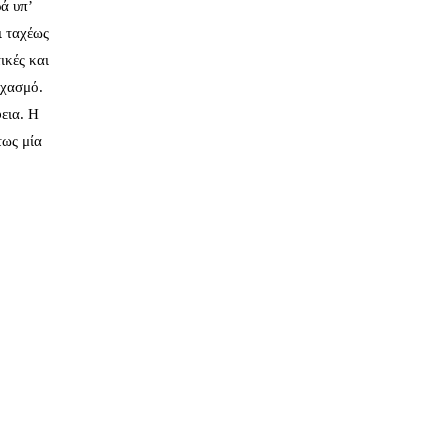
ά υπ’
ι ταχέως
ικές και
ιχασμό.
εια. Η
τως μία