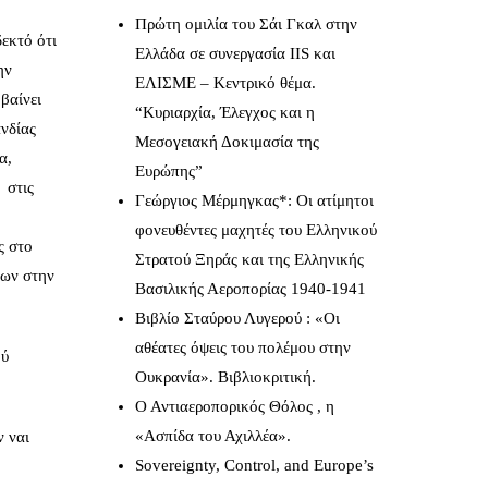
Πρώτη ομιλία του Σάι Γκαλ στην
εκτό ότι
Ελλάδα σε συνεργασία IIS και
ην
ΕΛΙΣΜΕ – Κεντρικό θέμα.
βαίνει
“Κυριαρχία, Έλεγχος και η
ανδίας
Μεσογειακή Δοκιμασία της
α,
Ευρώπης”
 στις
Γεώργιος Μέρμηγκας*: Οι ατίμητοι
φονευθέντες μαχητές του Ελληνικού
ς στο
Στρατού Ξηράς και της Ελληνικής
εων στην
Βασιλικής Αεροπορίας 1940-1941
Βιβλίο Σταύρου Λυγερού : «Οι
αθέατες όψεις του πολέμου στην
ού
Ουκρανία». Βιβλιοκριτική.
Ο Αντιαεροπορικός Θόλος , η
«Ασπίδα του Αχιλλέα».
ν ναι
Sovereignty, Control, and Europe’s