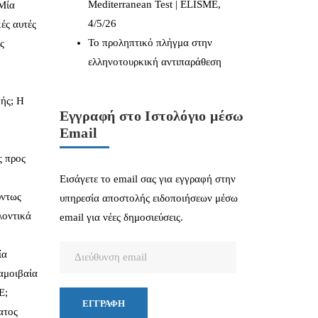
Mediterranean Test | ELISME,
 Μία
4/5/26
κές αυτές
Το προληπτικό πλήγμα στην
ς
ελληνοτουρκική αντιπαράθεση
πής; Η
Εγγραφή στο Ιστολόγιο μέσω
Email
ς προς
Εισάγετε το email σας για εγγραφή στην
ύντως
υπηρεσία αποστολής ειδοποιήσεων μέσω
λοντικά
email για νέες δημοσιεύσεις.
Διεύθυνση
ία
email
αμοιβαία
Ε;
ΕΓΓΡΑΦΉ
ατος