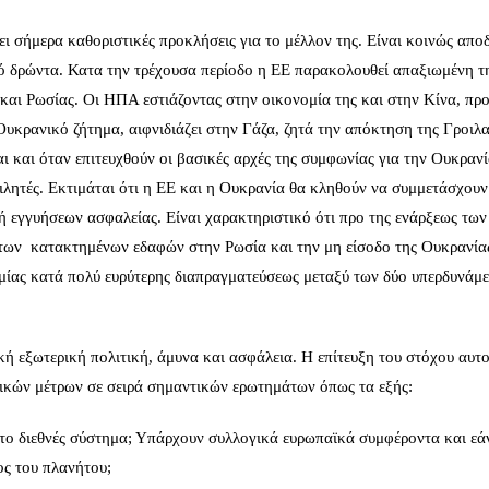
ι σήμερα καθοριστικές προκλήσεις για το μέλλον της. Είναι κοινώς αποδ
κό δρώντα. Κατα την τρέχουσα περίοδο η ΕΕ παρακολουθεί απαξιωμένη τ
αι Ρωσίας. Οι ΗΠΑ εστιάζοντας στην οικονομία της και στην Κίνα, προ
Ουκρανικό ζήτημα, αιφνιδιάζει στην Γάζα, ζητά την απόκτηση της Γροιλ
ι και όταν επιτευχθούν οι βασικές αρχές της συμφωνίας για την Ουκρανί
ομιλητές. Εκτιμάται ότι η ΕΕ και η Ουκρανία θα κληθούν να συμμετάσχουν
ή εγγυήσεων ασφαλείας. Είναι χαρακτηριστικό ότι προ της ενάρξεως των
των κατακτημένων εδαφών στην Ρωσία και την μη είσοδο της Ουκρανία
μίας κατά πολύ ευρύτερης διαπραγματεύσεως μεταξύ των δύο υπερδυνάμ
ή εξωτερική πολιτική, άμυνα και ασφάλεια. Η επίτευξη του στόχου αυτ
ικών μέτρων σε σειρά σημαντικών ερωτημάτων όπως τα εξής:
 στο διεθνές σύστημα; Υπάρχουν συλλογικά ευρωπαϊκά συμφέροντα και εά
ος του πλανήτου;