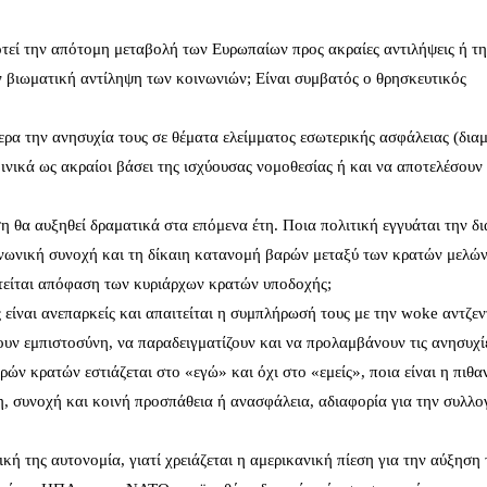
εί την απότομη μεταβολή των Ευρωπαίων προς ακραίες αντιλήψεις ή τ
ν βιωματική αντίληψη των κοινωνιών; Είναι συμβατός ο θρησκευτικός
ερα την ανησυχία τους σε θέματα ελείμματος εσωτερικής ασφάλειας (διαμ
οινικά ως ακραίοι βάσει της ισχύουσας νομοθεσίας ή και να αποτελέσουν
 θα αυξηθεί δραματικά στα επόμενα έτη. Ποια πολιτική εγγυάται την δ
νωνική συνοχή και τη δίκαιη κατανομή βαρών μεταξύ των κρατών μελών
τείται απόφαση των κυριάρχων κρατών υποδοχής;
είναι ανεπαρκείς και απαιτείται η συμπλήρωσή τους με την woke αντζεντ
υν εμπιστοσύνη, να παραδειγματίζουν και να προλαμβάνουν τις ανησυχί
ών κρατών εστιάζεται στο «εγώ» και όχι στο «εμείς», ποια είναι η πιθα
, συνοχή και κοινή προσπάθεια ή ανασφάλεια, αδιαφορία για την συλλο
ική της αυτονομία, γιατί χρειάζεται η αμερικανική πίεση για την αύξηση