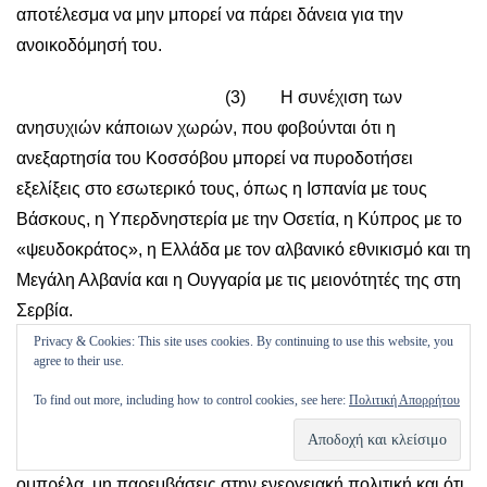
αποτέλεσμα να μην μπορεί να πάρει δάνεια για την
ανοικοδόμησή του.
(3) Η συνέχιση των
ανησυχιών κάποιων χωρών, που φοβούνται ότι η
ανεξαρτησία του Κοσσόβου μπορεί να πυροδοτήσει
εξελίξεις στο εσωτερικό τους, όπως η Ισπανία με τους
Βάσκους, η Υπερδνηστερία με την Οσετία, η Κύπρος με το
«ψευδοκράτος», η Ελλάδα με τον αλβανικό εθνικισμό και τη
Μεγάλη Αλβανία και η Ουγγαρία με τις μειονότητές της στη
Σερβία.
Privacy & Cookies: This site uses cookies. By continuing to use this website, you
(γ) Η Ρωσία είναι αμετακίνητη στη
agree to their use.
θέση της και δείχνει ότι είναι αποφασισμένη να θέσει βέτο.
To find out more, including how to control cookies, see here:
Πολιτική Απορρήτου
Εκτιμώ ότι η στάση αυτή θα αλλάξει μόνο αν πάρει όσα
θέλει (μη επέκταση ΝΑΤΟ ανατολικά, όχι αντιπυραυλική
ομπρέλα, μη παρεμβάσεις στην ενεργειακή πολιτική και ότι