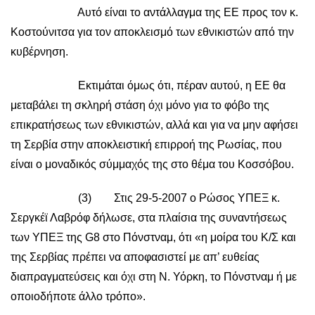
Αυτό είναι το αντάλλαγμα της ΕΕ προς τον κ.
Κοστούνιτσα για τον αποκλεισμό των εθνικιστών από την
κυβέρνηση.
Εκτιμάται όμως ότι, πέραν αυτού, η ΕΕ θα
μεταβάλει τη σκληρή στάση όχι μόνο για το φόβο της
επικρατήσεως των εθνικιστών, αλλά και για να μην αφήσει
τη Σερβία στην αποκλειστική επιρροή της Ρωσίας, που
είναι ο μοναδικός σύμμαχός της στο θέμα του Κοσσόβου.
(3) Στις 29-5-2007 ο Ρώσος ΥΠΕΞ κ.
Σεργκέϊ Λαβρόφ δήλωσε, στα πλαίσια της συναντήσεως
των ΥΠΕΞ της G8 στο Πόνστναμ, ότι «η μοίρα του Κ/Σ και
της Σερβίας πρέπει να αποφασιστεί με απ’ ευθείας
διαπραγματεύσεις και όχι στη Ν. Υόρκη, το Πόνστναμ ή με
οποιοδήποτε άλλο τρόπο».