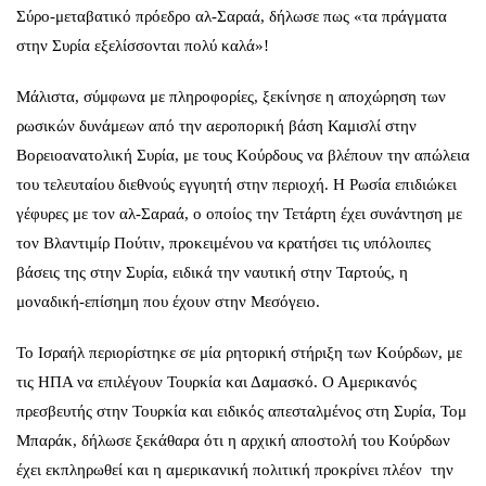
Σύρο-μεταβατικό πρόεδρο αλ-Σαραά, δήλωσε πως «τα πράγματα
στην Συρία εξελίσσονται πολύ καλά»!
Μάλιστα, σύμφωνα με πληροφορίες, ξεκίνησε η αποχώρηση των
ρωσικών δυνάμεων από την αεροπορική βάση Καμισλί στην
Βορειοανατολική Συρία, με τους Κούρδους να βλέπουν την απώλεια
του τελευταίου διεθνούς εγγυητή στην περιοχή. Η Ρωσία επιδιώκει
γέφυρες με τον αλ-Σαραά, ο οποίος την Τετάρτη έχει συνάντηση με
τον Βλαντιμίρ Πούτιν, προκειμένου να κρατήσει τις υπόλοιπες
βάσεις της στην Συρία, ειδικά την ναυτική στην Ταρτούς, η
μοναδική-επίσημη που έχουν στην Μεσόγειο.
Το Ισραήλ περιορίστηκε σε μία ρητορική στήριξη των Κούρδων, με
τις ΗΠΑ να επιλέγουν Τουρκία και Δαμασκό. Ο Αμερικανός
πρεσβευτής στην Τουρκία και ειδικός απεσταλμένος στη Συρία, Τομ
Μπαράκ, δήλωσε ξεκάθαρα ότι η αρχική αποστολή του Κούρδων
έχει εκπληρωθεί και η αμερικανική πολιτική προκρίνει πλέον την