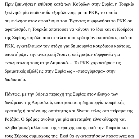
Πριν ξεκινήσει η επίθεση κατά των Κούρδων στην Συρία, η Τουρκία
ξεκίνησε μία διαδικασία εξομάλυνσης με το PKK, το οποίο
συμφώνησε στον αφοπλισμό του. Έχοντας συμφωνήσει το PKK σε
αφοπλισμό, η Τουρκία απαιτούσε να κάνουν το ίδιο και οι Κούρδοι
της Συρίας, παρόλο που οι τελευταίοι κράτησαν αποστάσεις από το
PKK, εγκατέλειψαν τον στόχο για δημιουργία κουρδικού κράτους,
υποστήριξαν την ανατροπή Άσαντ, υπέγραψαν συμφωνία για
ενσωμάτωση τους στην Δαμασκό… Το PKK χαρακτήρισε τις
δραματικές εξελίξεις στην Συρία ως ««πισωγύρισμα» στην
διαδικασία.
Πάντως, με την βόρεια περιοχή της Συρίας στον έλεγχο των
δυνάμεων της Δαμασκού, αποτρέπεται η δημιουργία κουρδικής
κρατικής ή αυτόνομης οντότητας και δίνεται τέλος στο πείραμα της
Ροζάβα. Ο δρόμος ανοίγει για μία εκτεταμένη εθνοκάθαρση και
πληθυσμιακή αλλοίωση της περιοχής αυτής από την Τουρκία και
τους Σύρους συμμάχους της. Εκεί θα εγκαταστήσουν πρόσφυγες και