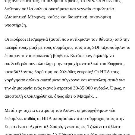
της ανθρωπότητας, το Ισλαμικό Κράτος, το ISIS. Οι ΗΠΑ τους
διέθεσαν πολλά οπλικά συστήματα και γενναία επιμελητεία
(Διοικητική Μέριμνα), καθώς και διοικητική, οικονομική
υποστήριξη.
Οι Κούρδοι Πεσμεργκά (αυτοί που αντίκρισαν τον θάνατο) από την
πλευρά τους, μαζί με τους συμμάχους τους στις SDF αξιοποίησαν το
έπακρον την αμερικανική βοήθεια. Κατάφεραν, δηλαδή, να
απελευθερώσουν ολόκληρη την περιοχή ανατολικά του Ευφράτη,
καταβάλλοντας βαρύ τίμημα: Χιλιάδες νεκρούς! Οι ΗΠΑ τους
χορήγησαν οπλικά συστήματα σύγχρονα και αποτελεσματικά για
την δημιουργία ενός ικανού στρατού 30-35.000 ανδρών. Όμως, η
αποστολή ολοκληρώθηκε, όπως είπε ο Μπαράκ…
Μετά την ταχεία ανατροπή του Άσαντ, δημιουργήθηκαν νέα
δεδομένα, καθώς οι ΗΠΑ αποφάσισαν ότι ο σύμμαχος τους στην
Συρία είναι ο Αχμέντ αλ-Σααρά, γνωστός ως Τζολάνι (ο άλλοτε
επικεφαλής της συριακής Αλ Κάϊντα) προς μεγάλη ικανοποίηση της