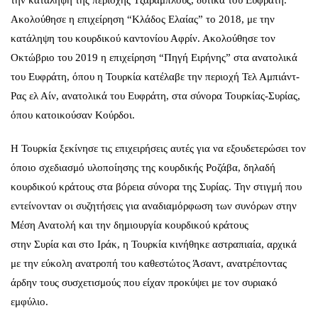
Ακολούθησε η επιχείρηση “Κλάδος Ελαίας” το 2018, με την
κατάληψη του κουρδικού καντονίου Αφρίν. Ακολούθησε τον
Οκτώβριο του 2019 η επιχείρηση “Πηγή Ειρήνης” στα ανατολικά
του Ευφράτη, όπου η Τουρκία κατέλαβε την περιοχή Τελ Αμπιάντ-
Ρας ελ Αίν, ανατολικά του Ευφράτη, στα σύνορα Τουρκίας-Συρίας,
όπου κατοικούσαν Κούρδοι.
Η Τουρκία ξεκίνησε τις επιχειρήσεις αυτές για να εξουδετερώσει τον
όποιο σχεδιασμό υλοποίησης της κουρδικής Ροζάβα, δηλαδή
κουρδικού κράτους στα βόρεια σύνορα της Συρίας. Την στιγμή που
εντείνονταν οι συζητήσεις για αναδιαμόρφωση των συνόρων στην
Μέση Ανατολή και την δημιουργία κουρδικού κράτους
στην
Συρία
και στο Ιράκ, η Τουρκία κινήθηκε αστραπιαία, αρχικά
με την εύκολη ανατροπή του καθεστώτος Άσαντ, ανατρέποντας
άρδην τους συσχετισμούς που είχαν προκύψει με τον συριακό
εμφύλιο.