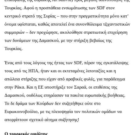
Τουρκίας. Αφού η προσπάθεια ενσωμάτωσης των SDF στον
κεντρικό στρατό της Συρίας – που στην πραγματικότητα μόνο κατ’
όνομα υφίσταται, καθώς αποτελεί ένα συνονθύλευμα τζιχαντιστικών
συμμοριών – δεν προχώρησε, ακολούθησε στρατιωτική επιχείρηση
των δυνάμεων της Δαμασκού, με την στήριξη βεβαίως της
Τουρκίας.
Ένας από τους λόγους της ήττας των SDF, πέραν της εγκατάλειψης
τους από τις ΗΠΑ, ήταν και οι εκτεταμένες λιποταξίες και η
απώλεια στήριξης που είχαν από αραβικές φυλές, για παράδειγμα
στην Ράκα. Και η ΕΕ υποστήριξε τον Σαραά, οι επιθέσεις της
Δαμασκού, ουδόλως επηρέασαν τα πακέτα ευρωπαϊκής βοήθειας.
Το δε δράμα των Κούρδων δεν συζητήθηκε ούτε στο
Ευρωκοινοβούλιο, με τις πλειοψηφία τον πολιτικών ομάδων να
απορρίπτουν σχετικό αίτημα συζήτησης!
Ο τουρκικός εφιάλτης