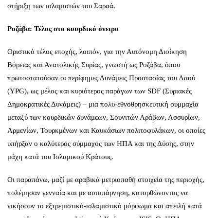
στήριξη των ισλαμιστών του Σαραά.
Ροζάβα: Τέλος στο κουρδικό όνειρο
Οριστικό τέλος εποχής, λοιπόν, για την Αυτόνομη Διοίκηση
Βόρειας και Ανατολικής Συρίας, γνωστή ως Ροζάβα, όπου
πρωτοστατούσαν οι περίφημες Δυνάμεις Προστασίας του Λαού
(YPG), ως μέλος και κυριότερος παράγων των SDF (Συριακές
Δημοκρατικές Δυνάμεις) – μια πολυ-εθνοθρησκευτική συμμαχία
μεταξύ των κουρδικών δυνάμεων, Σουνιτών Αράβων, Ασσυρίων,
Αρμενίων, Τουρκμένων και Καυκάσιων πολιτοφυλάκων, οι οποίες
υπήρξαν ο καλύτερος σύμμαχος των ΗΠΑ και της Δύσης, στην
μάχη κατά του Ισλαμικού Κράτους.
Οι παραπάνω, μαζί με αραβικά μετριοπαθή στοιχεία της περιοχής,
πολέμησαν γενναία και με αυταπάρνηση, κατορθώνοντας να
νικήσουν το εξτρεμιστικό-ισλαμιστικό μόρφωμα και απειλή κατά