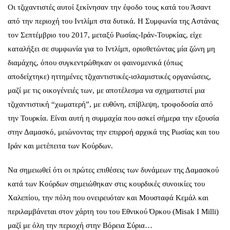
Οι τζιχαντιστές αυτοί ξεκίνησαν την έφοδο τους κατά του Άσαντ
από την περιοχή του Ιντλίμπ στα δυτικά. Η
Συμφωνία της Αστάνας
τον Σεπτέμβριο του 2017, μεταξύ Ρωσίας-Ιράν-Τουρκίας,
είχε
καταλήξει σε συμφωνία για το Ιντλίμπ, οριοθετώντας μία ζώνη μη
διαμάχης, όπου συγκεντρώθηκαν οι φαινομενικά (όπως
αποδείχτηκε) ηττημένες τζιχαντιστικές-ισλαμιστικές οργανώσεις,
μαζί με τις οικογένειές των, με αποτέλεσμα να σχηματιστεί μια
τζιχαντιστική “χωματερή”, με ευθύνη, επίβλεψη, τροφοδοσία από
την Τουρκία. Είναι αυτή η συμμαχία που ασκεί σήμερα την εξουσία
στην Δαμασκό, μειώνοντας την επιρροή αρχικά της Ρωσίας και του
Ιράν και μετέπειτα των Κούρδων.
Να σημειωθεί ότι οι πρώτες επιθέσεις των δυνάμεων της Δαμασκού
κατά των Κούρδων σημειώθηκαν στις κουρδικές συνοικίες του
Χαλεπίου, την πόλη που ονειρευόταν και Μουσταφά Κεμάλ και
περιλαμβάνεται στον χάρτη του του Εθνικού Όρκου (Misak I Milli)
μαζί με όλη την περιοχή στην Βόρεια Σύρια…