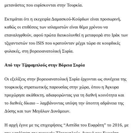
μετανάστες που ευρίσκονται στην Τουρκία.
Εκτιμάται ότι η εκεχειρία Δαμασκού-Κούρδων είναι προσωρινή,
καθώς οι επιθέσεις των ισλαμιστών είναι θέμα χρόνου να
επαναληφθούν, αφού πρώτα διευκολυνθεί η μεταφορά στο Ιράκ των
τζιχαντιστών του ISIS που κρατούνταν μέχρι τώρα σε κουρδικές
φυλακές, στη βορειοανατολική Συρία.
Από την Τζαραμπλούς στην Βόρεια Συρία
Οι εξελίξεις στην βορειοανατολική Συρία έρχονται ως συνέχεια της
τουρκικής στρατιωτικής παρουσίας στην χώρα, όπου η Άγκυρα
προχώρησε ακάθεκτη, αδιαφορώντας για τη διεθνή κοινότητα και
το διεθνές δίκαιο – λαμβάνοντας υπόψη την ύποπτη αδράνεια της
Δύσης και των Μεγάλων Δυνάμεων.
Η αρχή έγινε με τις επιχειρήσεις “Ασπίδα του Ευφράτη” το 2016, με
την κατάληψη της περιοχής Τζαραμπλούς, δυτικά του Ευφράτη.