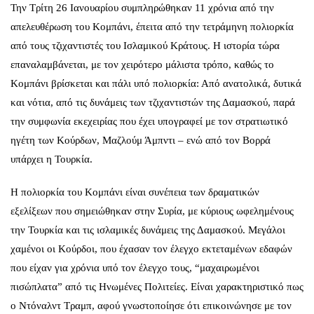
Την Τρίτη 26 Ιανουαρίου συμπληρώθηκαν 11 χρόνια από την
απελευθέρωση του Κομπάνι, έπειτα από την τετράμηνη πολιορκία
από τους τζιχαντιστές του Ισλαμικού Κράτους. Η ιστορία τώρα
επαναλαμβάνεται, με τον χειρότερο μάλιστα τρόπο, καθώς το
Κομπάνι βρίσκεται και πάλι υπό πολιορκία: Από ανατολικά, δυτικά
και νότια, από τις δυνάμεις των τζιχαντιστών της Δαμασκού, παρά
την συμφωνία εκεχειρίας που έχει υπογραφεί με τον στρατιωτικό
ηγέτη των Κούρδων, Μαζλούμ Άμπντι – ενώ από τον Βορρά
υπάρχει η Τουρκία.
Η πολιορκία του Κομπάνι είναι συνέπεια των δραματικών
εξελίξεων που σημειώθηκαν στην Συρία, με κύριους ωφελημένους
την Τουρκία και τις ισλαμικές δυνάμεις της Δαμασκού. Μεγάλοι
χαμένοι οι Κούρδοι, που έχασαν τον έλεγχο εκτεταμένων εδαφών
που είχαν για χρόνια υπό τον έλεγχο τους, “μαχαιρωμένοι
πισώπλατα” από τις Ηνωμένες Πολιτείες. Είναι χαρακτηριστικό πως
ο Ντόναλντ Τραμπ, αφού γνωστοποίησε ότι επικοινώνησε με τον