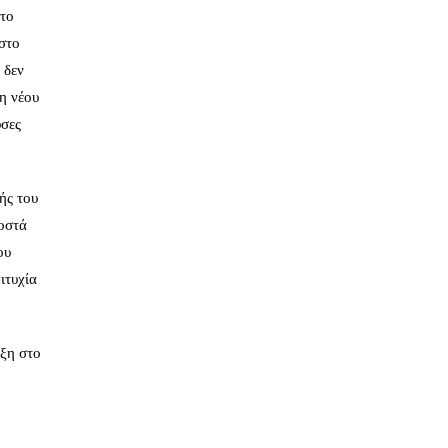
ητο
 στο
 δεν
η νέου
υσες
ής του
οστά
ου
ιτυχία
αξη στο