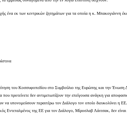
 τα εμμέσως συναγόμενα από την εν λόγω επιστολή δείχνουν.
αρχής ένα εκ των κεντρικών ζητημάτων για τα οποία η κ. Μπακογιάννη έκ
ίστινα
ν αίτηση του Κοσσυφοπεδίου στο Συμβούλιο της Ευρώπης και την Ένωση
που προτείνετε δεν αντιμετωπίζουν την επείγουσα ανάγκη για αποφασι
ν να υπονομεύσουν περαιτέρω τον Διάλογο τον οποίο διευκολύνει η ΕΕ
κός Εντεταλμένος της ΕΕ για τον Διάλογο, Μίροσλαβ Λάιτσακ, δεν είνα