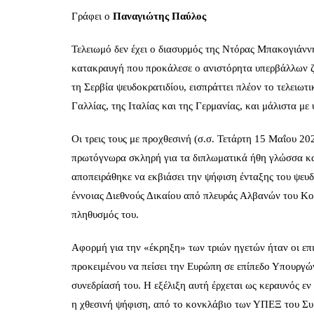
Γράφει ο
Παναγιώτης Παύλος
Τελειωμό δεν έχει ο διασυρμός της Ντόρας Μπακογιάνν
κατακραυγή που προκάλεσε ο ανιστόρητα υπερβάλλων ζή
τη Σερβία ψευδοκρατιδίου, εισπράττει πλέον το τελειω
Γαλλίας, της Ιταλίας και της Γερμανίας, και μάλιστα μ
Οι τρεις τους με προχθεσινή (σ.σ. Τετάρτη 15 Μαΐου 
πρωτόγνωρα σκληρή για τα διπλωματικά ήθη γλώσσα κατ
αποπειράθηκε να εκβιάσει την ψήφιση ένταξης του ψευ
έννοιας Διεθνούς Δικαίου από πλευράς Αλβανών του Κο
πληθυσμός του.
Αφορμή για την «έκρηξη» των τριών ηγετών ήταν οι επι
προκειμένου να πείσει την Ευρώπη σε επίπεδο Υπουργών
συνεδρίασή του. Η εξέλιξη αυτή έρχεται ως κεραυνός εν 
η χθεσινή ψήφιση, από το κονκλάβιο των ΥΠΕΞ του Συ