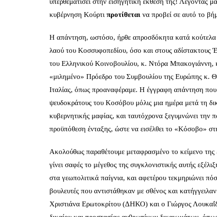
υπερθεματίσει στην εισηγητική έκθεσή της! Λέγοντας μά
κυβέρνηση Κούρτι
προτίθεται
να προβεί σε αυτό το βή
Η απάντηση, ωστόσο, ήρθε απροσδόκητα κατά κούτελα 
λαού του Κοσσυφοπεδίου, όσο και στους αδίστακτους Έλ
του Ελληνικού Κοινοβουλίου, κ. Ντόρα Μπακογιάννη, κ.
«μιλημένο» Πρόεδρο του Συμβουλίου της Ευρώπης κ. Θε
Ιταλίας, όπως προαναφέραμε. Η έγγραφη απάντηση που 
ψευδοκράτους του Κοσόβου μόλις μια ημέρα μετά τη δι
κυβερνητικής μαφίας, και ταυτόχρονα ξεγυμνώνει την 
προϋπόθεση ένταξης, ώστε να εισέλθει το «Κόσοβο» σ
Ακολούθως παραθέτουμε μεταφρασμένο το κείμενο της 
γίνει σαφές το μέγεθος της συγκλονιστικής αυτής εξέλι
στα γεωπολιτικά παίγνια, και αφετέρου τεκμηριώνει πόσ
βουλευτές που αντιστάθηκαν με σθένος και κατήγγειλα
Χριστιάνα Ερωτοκρίτου (ΔΗΚΟ) και ο Γιώργος Λουκαΐδη