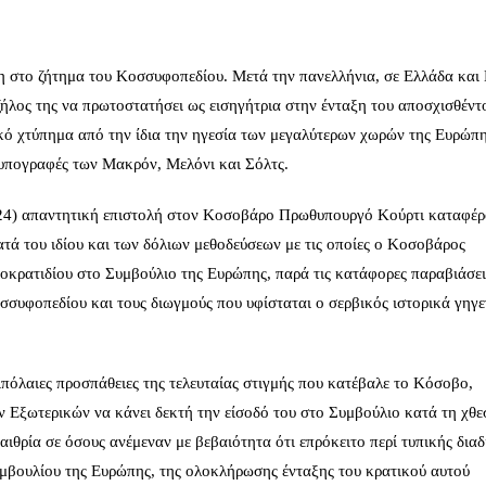
η στο ζήτημα του Κοσσυφοπεδίου. Μετά την πανελλήνια, σε Ελλάδα και
λος της να πρωτοστατήσει ως εισηγήτρια στην ένταξη του αποσχισθέντ
τικό χτύπημα από την ίδια την ηγεσία των μεγαλύτερων χωρών της Ευρώπη
ε υπογραφές των Μακρόν, Μελόνι και Σόλτς.
2024) απαντητική επιστολή στον Κοσοβάρο Πρωθυπουργό Κούρτι καταφέρ
ά του ιδίου και των δόλιων μεθοδεύσεων με τις οποίες ο Κοσοβάρος
δοκρατιδίου στο Συμβούλιο της Ευρώπης, παρά τις κατάφορες παραβιάσει
σσυφοπεδίου και τους διωγμούς που υφίσταται ο σερβικός ιστορικά γηγε
πόλαιες προσπάθειες της τελευταίας στιγμής που κατέβαλε το Κόσοβο,
 Εξωτερικών να κάνει δεκτή την είσοδό του στο Συμβούλιο κατά τη χθε
αιθρία σε όσους ανέμεναν με βεβαιότητα ότι επρόκειτο περί τυπικής δια
μβουλίου της Ευρώπης, της ολοκλήρωσης ένταξης του κρατικού αυτού