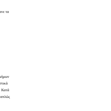
ανε τα
 Δήμων
στικά
. Κατά
ι απλώς