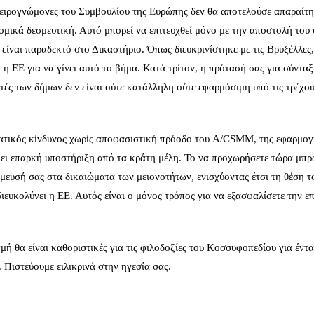
πειρογνώμονες του Συμβουλίου της Ευρώπης δεν θα αποτελούσε απαραίτ
ομικά δεσμευτική. Αυτό μπορεί να επιτευχθεί μόνο με την αποστολή του
ίναι παραδεκτό στο Δικαστήριο. Όπως διευκρινίστηκε με τις Βρυξέλλες,
η ΕΕ για να γίνει αυτό το βήμα. Κατά τρίτον, η πρότασή σας για σύνταξ
τές των δήμων δεν είναι ούτε κατάλληλη ούτε εφαρμόσιμη υπό τις τρέχο
ατικός κίνδυνος χωρίς αποφασιστική πρόοδο του A/CSMM, της εφαρμογ
ει επαρκή υποστήριξη από τα κράτη μέλη. Το να προχωρήσετε τώρα μπρ
έσμευσή σας στα δικαιώματα των μειονοτήτων, ενισχύοντας έτσι τη θέση τ
υκολύνει η ΕΕ. Αυτός είναι ο μόνος τρόπος για να εξασφαλίσετε την επ
γμή θα είναι καθοριστικές για τις φιλοδοξίες του Κοσσυφοπεδίου για έντ
 Πιστεύουμε ειλικρινά στην ηγεσία σας.