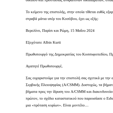
δικαίου και προστασίας ανθρωπίνων δικαιωμάτων, όπως
Το κείμενο της επιστολής, στην οποία τίθεται ευθύς εξ
στραβά μάτια υπέρ του Κοσόβου, έχει ως εξής:
Βερολίνο, Παρίσι και Ρώμη, 15 Μαΐου 2024
Εξοχότατε Albin Kurti
Πρωθυπουργό της Δημοκρατίας του Κοσσυφοπεδίου, Πρ
Αγαπητέ Πρωθυπουργέ,
Σας ευχαριστούμε για την επιστολή σας σχετικά με τη
Σερβικής Πλειοψηφίας (A/CSMM). Δυστυχώς, τα βήματα 
βήματα προς την ίδρυση του A/CSMM και διακινδυνεύου
πρώτον, το σχέδιο καταστατικού που παρουσίασε ο Ειδι
μια «πρόταση κυρίων». Είναι μοντέλο…