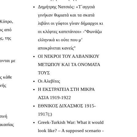
Δημήτρης Νατσιός: «Τ΄αγγειά
γινήκαν θυμιατά και τα σκατά
 Κύπρο,
λιβάνι οι γύφτοι γίναν δήμαρχοι κι
ος από
οι κλέφτες καπετάνιοι» -"Φωνάζω
ς, της
ελληνικά κι ούτε που μ’
αποκρίνεται κανείς"
ΟΙ ΝΕΚΡΟΙ ΤΟΥ ΑΛΒΑΝΙΚΟΥ
ονται με
ΜΕΤΩΠΟΥ ΚΑΙ ΤΑ ΟΝΟΜΑΤΑ
ΤΟΥΣ
ς κάθε
Οι Αλεβίτες
νής
Η ΕΚΣΤΡΑΤΕΙΑ ΣΤΗ ΜΙΚΡΑ
ΑΣΙΑ 1919-1922
ΕΘΝΙΚΟΣ ΔΙΧΑΣΜΟΣ 1915-
1917(;)
σινή
Greek-Turkish War: What it would
δικασίας
look like? – A supposed scenario -