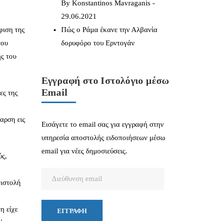
By Konstantinos Mavraganis -
29.06.2021
Πώς ο Ράμα έκανε την Αλβανία
φιση της
δορυφόρο του Ερντογάν
του
ς του
Εγγραφή στο Ιστολόγιο μέσω
Email
ες της
αρση εις
Εισάγετε το email σας για εγγραφή στην
υπηρεσία αποστολής ειδοποιήσεων μέσω
email για νέες δημοσιεύσεις.
ύς,
Διεύθυνση
πιστολή
email
η είχε
ΕΓΓΡΑΦΉ