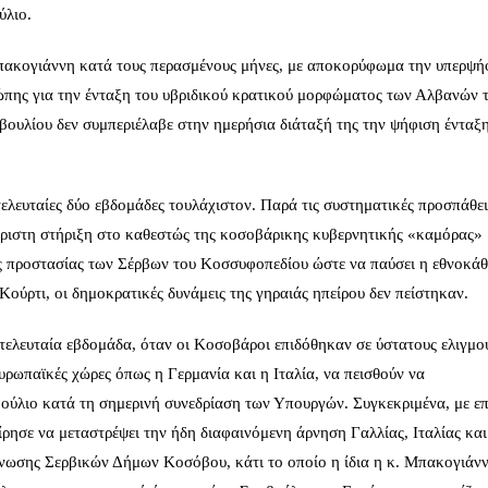
ύλιο.
 Μπακογιάννη κατά τους περασμένους μήνες, με αποκορύφωμα την υπερψή
ώπης για την ένταξη του υβριδικού κρατικού μορφώματος των Αλβανών 
βουλίου δεν συμπεριέλαβε στην ημερήσια διάταξή της την ψήφιση ένταξη
 τελευταίες δύο εβδομάδες τουλάχιστον. Παρά τις συστηματικές προσπάθει
ριστη στήριξη στο καθεστώς της κοσοβάρικης κυβερνητικής «καμόρας»
ις προστασίας των Σέρβων του Κοσσυφοπεδίου ώστε να παύσει η εθνοκάθ
ούρτι, οι δημοκρατικές δυνάμεις της γηραιάς ηπείρου δεν πείστηκαν.
ν τελευταία εβδομάδα, όταν οι Κοσοβάροι επιδόθηκαν σε ύστατους ελιγμο
υρωπαϊκές χώρες όπως η Γερμανία και η Ιταλία, να πεισθούν να
ούλιο κατά τη σημερινή συνεδρίαση των Υπουργών. Συγκεκριμένα, με ε
ρησε να μεταστρέψει την ήδη διαφαινόμενη άρνηση Γαλλίας, Ιταλίας και
Ένωσης Σερβικών Δήμων Κοσόβου, κάτι το οποίο η ίδια η κ. Μπακογιάνν