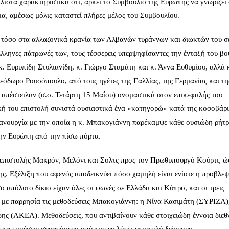
λιστα χαρακτηριστικά ότι, αρκεί το Συμβούλιο της Ευρώπης να γνωρίζει 
μα, αμέσως μόλις καταστεί πλήρες μέλος του Συμβουλίου.
τόσο στα αλλαζονικά κρανία των Αλβανών τυράννων και διωκτών του σ
ληνες πάτρωνές των, τους τέσσερεις υπερψηφίσαντες την ένταξή του βο
 Ευρυπίδη Στυλιανίδη, κ. Γιώργο Σταμάτη και κ. Άννα Ευθυμίου, αλλά 
όδωρο Ρουσόπουλο, από τους ηγέτες της Γαλλίας, της Γερμανίας και τη
απέστειλαν (σ.σ. Τετάρτη 15 Μαΐου) ονομαστικά στον επικεφαλής του
κή του επιστολή συνιστά ουσιαστικά ένα «κατηγορώ» κατά της κοσοβάρ
πανουργία με την οποία η κ. Μπακογιάννη παρέκαμψε κάθε ουσιώδη ρήτρ
την Ευρώπη από την πίσω πόρτα.
επιστολής Μακρόν, Μελόνι και Σολτς προς τον Πρωθυπουργό Κούρτι, ώ
ξης. Εξέλιξη που αφενός αποδεικνύει πόσο χαμηλή είναι ενίοτε η προβλε
ο απόλυτο δίκιο είχαν όλες οι φωνές σε Ελλάδα και Κύπρο, και οι τρεις
ν με παρρησία τις μεθοδεύσεις Μπακογιάννη: η Νίνα Κασιμάτη (ΣΥΡΙΖΑ)
ς (ΑΚΕΛ). Μεθοδεύσεις, που αντιβαίνουν κάθε στοιχειώδη έννοια διεθ