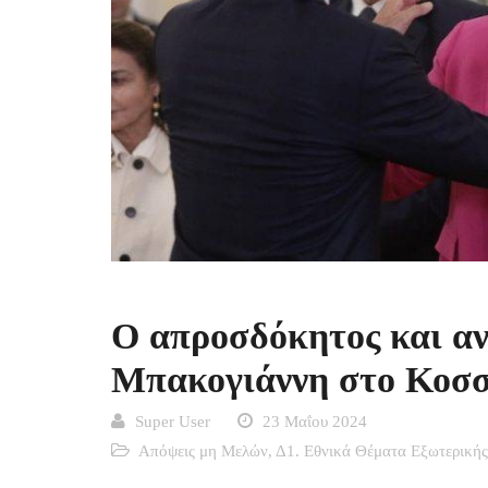
Ο απροσδόκητος και αν
Μπακογιάννη στο Κοσσ
Super User
23 Μαΐου 2024
Απόψεις μη Μελών
,
Δ1. Εθνικά Θέματα Εξωτερικής