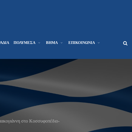
ΆΔΙΑ
ΠΟΛΥΜΈΣΑ
ΒΉΜΑ
ΕΠΙΚΟΙΝΩΝΊΑ
πακογιάννη στο Κοσσυφοπέδιο-