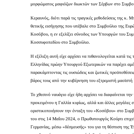
μορφώματος μαφιόζων διωκτών των Σέρβων στο Συμβο
Κεραυνός, διότι παρά τις τραγικές μεθοδεύσεις της κ.
θετικής εισήγησης που υπέβαλε στο Συμβούλιο της Ευρ
Κοσόβου, η εν εξελίξει σύνοδος των Υπουργών του Συμ
Κοσσυφοπεδίου στο Συμβούλιο.
Η εξέλιξη αυτή είχε αρχίσει να πιθανολογείται κατά τις
Ελληνίδας πρώην Υπουργού Εξωτερικών να παρέχει αμέ
παρακάμπτοντας τις ουσιώδεις και ζωτικές προϋποθέσε
βάρος τους από την κυβέρνηση του εξτρεμιστή μαοϊστή Κ
Το χθεσινό ναυάγιο είχε ήδη αρχίσει να διαφαίνεται τη
προκειμένου η Γαλλία κυρίως, αλλά και άλλες μεγάλες ε
οριστικοποιήσουν την ένταξη του «Κοσόβου» στο Συμβ
του στις 14 Μαΐου 2024, ο Πρωθυπουργός Κούρτι επιχεί
Γερμανίας, μέσω «δέσμευσής» του για τη θέσπιση της 