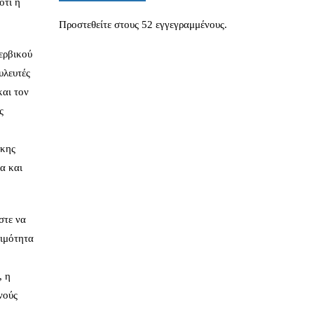
ότι η
Προστεθείτε στους 52 εγγεγραμμένους.
ερβικού
υλευτές
και τον
ς
ικης
α και
στε να
ψιμότητα
, η
νούς