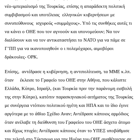
νέο-ιμπεριαλισμό της Τουρκίας, επίσης η απαράδεκτη πολιτική
συμβιβασμού και υποτέλειας ελληνικών κυβερνήσεων με
συνυπεύθυνους ισχυρούς «συμμάχους». Υπό τις συνθήκες αυτές τι
να κάνει ο ΟΗΕ που τον αγνοούν και υπονομεύουν; Να τον
διαλύσουν και να τον αντικαταστήσει το ΝΑΤΟ για να πάμε σε
Γ’ΠΠ για να ικανοποιηθούν ο ι πολεμόχαροι, αιμοβόροι
δράκουλες- ΟΡΚ.
Επίσης, αντέδρασε η κυβέρνηση, η αντιπολίτευση, τα ΜΜΕ κ.λπ.
όταν έκλεισε το Γραφείο του ΟΗΕ στην Αθήνα, που κάλυπτε
Ελλάδα, Κύπρο, Ισραήλ, (και Τουρκία πριν την παράνομη εισβολή
της στην Κύπρο), κατόπιν παρασκηνιακού αιτήματος της Τουρκίας
με συνέργεια ντόπιου πολιτικού ηγέτη και ΗΠΑ και το ίδιο έγινε
αργότερα με το άθλιο Σχέδιο Αναν; Αντέδρασε κάποιος αρμόδιος
όταν ανέλαβε τη διεύθυνση του Γραφείου του ΟΗΕ άσχετο άτομο
και δίχως πτυχίο; Αντέδρασε κάποιος όταν το ΥΠΕΞ υποβάθμισε
την τελετή στο Σύνταγμα για την Ημέρα του OHE αναθέτοντας σε