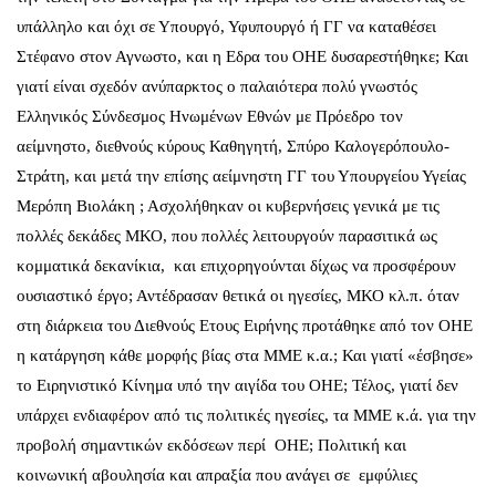
υπάλληλο και όχι σε Υπουργό, Υφυπουργό ή ΓΓ να καταθέσει
Στέφανο στον Αγνωστο, και η Εδρα του ΟΗΕ δυσαρεστήθηκε; Και
γιατί είναι σχεδόν ανύπαρκτος ο παλαιότερα πολύ γνωστός
Ελληνικός Σύνδεσμος Ηνωμένων Εθνών με Πρόεδρο τον
αείμνηστο, διεθνούς κύρους Καθηγητή, Σπύρο Καλογερόπουλο-
Στράτη, και μετά την επίσης αείμνηστη ΓΓ του Υπουργείου Υγείας
Μερόπη Βιολάκη ; Ασχολήθηκαν οι κυβερνήσεις γενικά με τις
πολλές δεκάδες ΜΚΟ, που πολλές λειτουργούν παρασιτικά ως
κομματικά δεκανίκια, και επιχορηγούνται δίχως να προσφέρουν
ουσιαστικό έργο; Αντέδρασαν θετικά οι ηγεσίες, ΜΚΟ κλ.π. όταν
στη διάρκεια του Διεθνούς Ετους Ειρήνης προτάθηκε από τον ΟΗΕ
η κατάργηση κάθε μορφής βίας στα ΜΜΕ κ.α.; Και γιατί «έσβησε»
το Ειρηνιστικό Κίνημα υπό την αιγίδα του ΟΗΕ; Τέλος, γιατί δεν
υπάρχει ενδιαφέρον από τις πολιτικές ηγεσίες, τα ΜΜΕ κ.ά. για την
προβολή σημαντικών εκδόσεων περί ΟΗΕ; Πολιτική και
κοινωνική αβουλησία και απραξία που ανάγει σε εμφύλιες