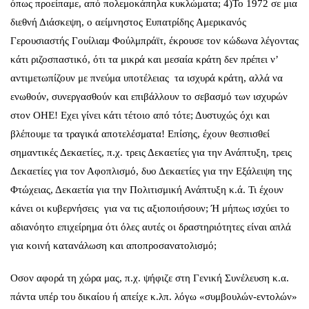
όπως προείπαμε, από πολεμοκάπηλα κυκλώματα; 4)Το 1972 σε μια
διεθνή Διάσκεψη, ο αείμνηστος Ευπατρίδης Αμερικανός
Γερουσιαστής Γουίλιαμ Φούλμπράϊτ, έκρουσε τον κώδωνα λέγοντας
κάτι ριζοσπαστικό, ότι τα μικρά και μεσαία κράτη δεν πρέπει ν’
αντιμετωπίζουν με πνεύμα υποτέλειας τα ισχυρά κράτη, αλλά να
ενωθούν, συνεργασθούν και επιβάλλουν το σεβασμό των ισχυρών
στον ΟΗΕ! Εχει γίνει κάτι τέτοιο από τότε; Δυστυχώς όχι και
βλέπουμε τα τραγικά αποτελέσματα! Επίσης, έχουν θεσπισθεί
σημαντικές Δεκαετίες, π.χ. τρεις Δεκαετίες για την Ανάπτυξη, τρεις
Δεκαετίες για τον Αφοπλισμό, δυο Δεκαετίες για την Εξάλειψη της
Φτώχειας, Δεκαετία για την Πολιτισμική Ανάπτυξη κ.ά. Τι έχουν
κάνει οι κυβερνήσεις για να τις αξιοποιήσουν; Ή μήπως ισχύει το
αδιανόητο επιχείρημα ότι όλες αυτές οι δραστηριότητες είναι απλά
για κοινή κατανάλωση και αποπροσανατολισμό;
Οσον αφορά τη χώρα μας, π.χ. ψήφιζε στη Γενική Συνέλευση κ.α.
πάντα υπέρ του δικαίου ή απείχε κ.λπ. λόγω «συμβουλών-εντολών»