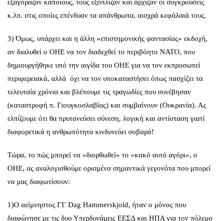
εξαγόραζαν κάποιους, τους εξόπλιζαν και άρχιζαν οι συγκρούσεις
κ.λπ. στις οποίες επένδυαν τα απάνθρωπα, αισχρά κεφάλαιά τους.
3) Όμως, υπάρχει και η άλλη «επιστημονικής φαντασίας» εκδοχή,
αν διαλυθεί ο ΟΗΕ να τον διαδεχθεί το περιβόητο ΝΑΤΟ, που
δημιουργήθηκε υπό την αιγίδα του ΟΗΕ για να τον εκπροσωπεί
περιφερειακά, αλλά όχι να τον υποκαταστήσει όπως πασχίζει τα
τελευταία χρόνια και βλέπουμε τις τραγωδίες που συνέβησαν
(καταστροφή π. Γιουγκοσλαβίας) και συμβαίνουν (Ουκρανία). Ας
ελπίζουμε ότι θα πρυτανεύσει σύνεση, λογική και αντίσταση γιατί
διαφορετικά η ανθρωπότητα κινδυνεύει σοβαρά!
Τώρα, το πώς μπορεί να «διορθωθεί» το «κακό αυτό αγόρι», ο
ΟΗΕ, ας αναλογισθούμε ορισμένα σημαντικά γεγονότα που μπορεί
να μας διαφωτίσουν:
1)Ο αείμνηστος ΓΓ Dag Hammerskjold, ήταν ο μόνος που
διαφώνησε με τις δυο Υπερδυνάμεις ΕΕΣΔ και ΗΠΑ για τον πόλεμο