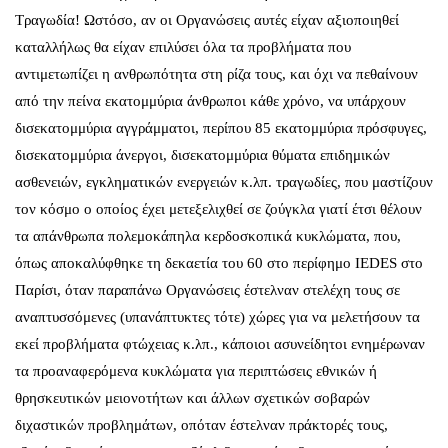
Τραγωδία! Ωστόσο, αν οι Οργανώσεις αυτές είχαν αξιοποιηθεί
καταλλήλως θα είχαν επιλύσει όλα τα προβλήματα που
αντιμετωπίζει η ανθρωπότητα στη ρίζα τους, και όχι να πεθαίνουν
από την πείνα εκατομμύρια άνθρωποι κάθε χρόνο, να υπάρχουν
δισεκατομμύρια αγγράμματοι, περίπου 85 εκατομμύρια πρόσφυγες,
δισεκατομμύρια άνεργοι, δισεκατομμύρια θύματα επιδημικών
ασθενειών, εγκληματικών ενεργειών κ.λπ. τραγωδίες, που μαστίζουν
τον κόσμο ο οποίος έχει μετεξελιχθεί σε ζούγκλα γιατί έτσι θέλουν
τα απάνθρωπα πολεμοκάπηλα κερδοσκοπικά κυκλώματα, που,
όπως αποκαλύφθηκε τη δεκαετία του 60 στο περίφημο IEDES στο
Παρίσι, όταν παραπάνω Οργανώσεις έστελναν στελέχη τους σε
αναπτυσσόμενες (υπανάπτυκτες τότε) χώρες για να μελετήσουν τα
εκεί προβλήματα φτώχειας κ.λπ., κάποιοι ασυνείδητοι ενημέρωναν
τα προαναφερόμενα κυκλώματα για περιπτώσεις εθνικών ή
θρησκευτικών μειονοτήτων και άλλων σχετικών σοβαρών
διχαστικών προβλημάτων, οπόταν έστελναν πράκτορές τους,