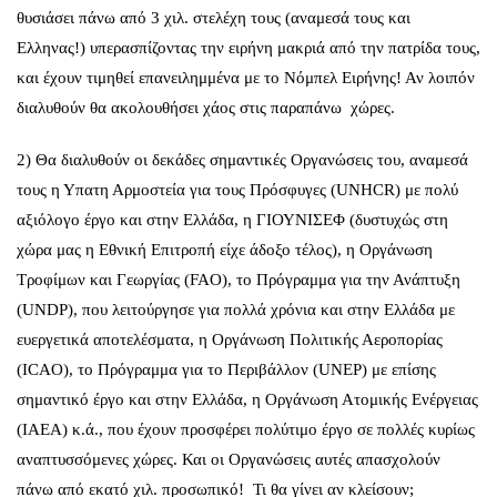
θυσιάσει πάνω από 3 χιλ. στελέχη τους (αναμεσά τους και
Ελληνας!) υπερασπίζοντας την ειρήνη μακριά από την πατρίδα τους,
και έχουν τιμηθεί επανειλημμένα με το Νόμπελ Ειρήνης! Αν λοιπόν
διαλυθούν θα ακολουθήσει χάος στις παραπάνω χώρες.
2) Θα διαλυθούν οι δεκάδες σημαντικές Οργανώσεις του, αναμεσά
τους η Υπατη Αρμοστεία για τους Πρόσφυγες (UNHCR) με πολύ
αξιόλογο έργο και στην Ελλάδα, η ΓΙΟΥΝΙΣΕΦ (δυστυχώς στη
χώρα μας η Εθνική Επιτροπή είχε άδοξο τέλος), η Οργάνωση
Τροφίμων και Γεωργίας (FAO), το Πρόγραμμα για την Ανάπτυξη
(UNDP), που λειτούργησε για πολλά χρόνια και στην Ελλάδα με
ευεργετικά αποτελέσματα, η Οργάνωση Πολιτικής Αεροπορίας
(ICAO), το Πρόγραμμα για το Περιβάλλον (UNEP) με επίσης
σημαντικό έργο και στην Ελλάδα, η Οργάνωση Ατομικής Ενέργειας
(IAEA) κ.ά., που έχουν προσφέρει πολύτιμο έργο σε πολλές κυρίως
αναπτυσσόμενες χώρες. Και οι Οργανώσεις αυτές απασχολούν
πάνω από εκατό χιλ. προσωπικό! Τι θα γίνει αν κλείσουν;