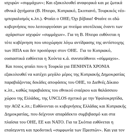
ισχυρών «συμμάχων»; Και εξακολουθεί αναφορικά και με ζωτικά
εθνικά ζητήματα (Β. Ηπειρο, Κυπριακό, Σκοπιανό, Τουρκικός νέο-
ιμπεριαλισμός κ.λπ.). Φταίει ο ΟΗΕ; Όχι βέβαια! Φταίνε οι εδώ
κυβερνήσεις που λειτουργούσαν με πνεύμα υποτέλειας έναντι των
αχάριστων ισχυρών «συμμάχων». Για τη Β. Ηπειρο ευθύνεται η
τότε κυβέρνηση που υποχώρησε λόγω αντίδρασης της αντίστοιχης
των ΗΠΑ και δεν προσέφυγε στον ΟΗΕ. Για το Κυπριακό,
ουσιαστικά ευθύνεται η Χούντα κ.ά. συνυπεύθυνοι «σύμμαχοι».
Και ποιος φταίει που η Τουρκία για ΠΕΝΗΝΤΑ ΧΡΟΝΙΑ
εξακολουθεί να κατέχει μεγάλο μέρος της Κυπριακής Δημοκρατίας
παραβιάζοντας δεκάδες αποφάσεις του ΟΗΕ, το Διεθνές Δίκαιο
κ.λπ., καθώς παραβιάσεις του εθνικού εναέριου και θαλάσσιου
χώρου της Ελλάδας, της UNCLOS σχετικά με την Υφαλοκρηπίδα,
την ΑΟΖ κ.λπ.; Ευθύνονται οι κυβερνήσεις Ελλάδας και Κυπριακής
Δημοκρατίας, που δείχνουν απαράδεκτο συμβιβασμό και στα
πλαίσια του ΟΗΕ, ΕΕ και ΝΑΤΟ. Για τα Σκόπια ευθύνεται η
επαίσχυντη και προδοτική «συμφωνία των Πρεσπών». Και για τον