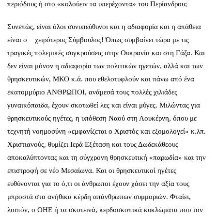
περιόδους ή στο «κολούειν τα υπερέχοντα» του Περίανδρου;
Συνεπώς, είναι όλοι συνυπεύθυνοι και η αδιαφορία και η απάθεια
είναι ο χειρότερος Σύμβουλος! Όπως συμβαίνει τώρα με τις
τραγικές πολεμικές συγκρούσεις στην Ουκρανία και στη Γάζα. Και
δεν είναι μόνον η αδιαφορία των πολιτικών ηγετών, αλλά και των
θρησκευτικών, ΜΚΟ κ.ά. που εθελοτυφλούν και πάνω από ένα
εκατομμύριο ΑΝΘΡΩΠΟΙ, ανάμεσά τους πολλές χιλιάδες
γυναικόπαιδα, έχουν σκοτωθεί λες και είναι μύγες. Μιλώντας για
θρησκευτικούς ηγέτες, η υπόθεση Ναού στη Λουκέρνη, όπου με
τεχνητή νοημοσύνη «εμφανίζεται ο Χριστός και εξομολογεί» κ.λπ.
Χριστιανούς, θυμίζει Ιερά Εξέταση και τους Δωδεκάθεους
αποκαλύπτοντας και τη σύγχρονη θρησκευτική «παρωδία» και την
επιστροφή σε νέο Μεσαίωνα. Και οι θρησκευτικοί ηγέτες
ευθύνονται για το ό,τι οι άνθρωποι έχουν χάσει την αξία τους
μπροστά στα ανήθικα κέρδη απάνθρωπων συμμοριών. Φταίει,
λοιπόν, ο ΟΗΕ ή τα σκοτεινά, κερδοσκοπικά κυκλώματα που τον