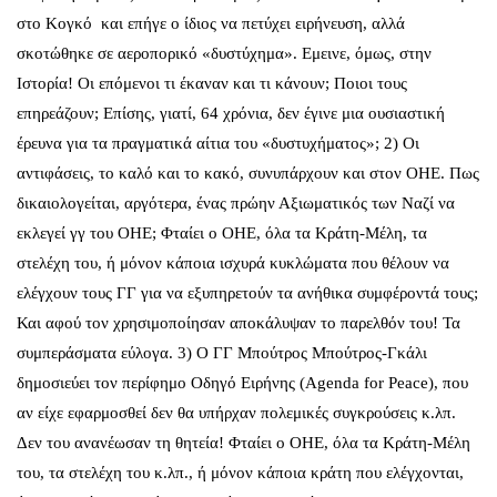
στο Κογκό και επήγε ο ίδιος να πετύχει ειρήνευση, αλλά
σκοτώθηκε σε αεροπορικό «δυστύχημα». Εμεινε, όμως, στην
Ιστορία! Οι επόμενοι τι έκαναν και τι κάνουν; Ποιοι τους
επηρεάζουν; Επίσης, γιατί, 64 χρόνια, δεν έγινε μια ουσιαστική
έρευνα για τα πραγματικά αίτια του «δυστυχήματος»; 2) Οι
αντιφάσεις, το καλό και το κακό, συνυπάρχουν και στον ΟΗΕ. Πως
δικαιολογείται, αργότερα, ένας πρώην Αξιωματικός των Ναζί να
εκλεγεί γγ του ΟΗΕ; Φταίει ο ΟΗΕ, όλα τα Κράτη-Μέλη, τα
στελέχη του, ή μόνον κάποια ισχυρά κυκλώματα που θέλουν να
ελέγχουν τους ΓΓ για να εξυπηρετούν τα ανήθικα συμφέροντά τους;
Και αφού τον χρησιμοποίησαν αποκάλυψαν το παρελθόν του! Τα
συμπεράσματα εύλογα. 3) Ο ΓΓ Μπούτρος Μπούτρος-Γκάλι
δημοσιεύει τον περίφημο Οδηγό Ειρήνης (Agenda for Peace), που
αν είχε εφαρμοσθεί δεν θα υπήρχαν πολεμικές συγκρούσεις κ.λπ.
Δεν του ανανέωσαν τη θητεία! Φταίει ο ΟΗΕ, όλα τα Κράτη-Μέλη
του, τα στελέχη του κ.λπ., ή μόνον κάποια κράτη που ελέγχονται,