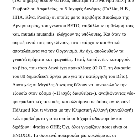
(193 σήμερα) θέλουν να είναι, ιδιαίτερα τα 5 Μόνιμα Μέλη του
Συμβουλίου Ασφαλείας, οι 5 Ισχυρές Δυνάμεις (Γαλλία, Η.Β.,
ΗΠΑ, Κίνα, Ρωσία) οι οποίες με το περιβόητο Δικαίωμα της
Αρνησικυρίας, του γνωστού ΒΕΤΟ, επιβάλλουν τη θέλησή τους
και, mutatis mutandis, ελέγχουν τις υπόλοιπες. Και όταν τα
συμφέροντά τους συγκλίνουν, τότε υπάρχουν και θετικά
αποτελέσματα για τον Οργανισμό. Αν όχι, ακολουθούν τα
γνωστά δράματα και τραγωδίες. Γιατί, λοιπόν, δεν καταργούν
το βέτο, που τόσα δεινά έχει προκαλέσει; (Ο Ο.Τ. τη δεκαετία
του 80 δημοσίευσε άρθρο μου για την κατάργηση του Βέτο).
Δυστυχώς οι Μεγάλες Δυνάμεις θέλουν να μονοπωλούν την
εξουσία στον κόσμο («Η ισχύς διαφθείρει»), αναβιώνοντας νέο-
ιμπεριαλιστικές τακτικές, και αλλοίμονο σε όσους αντιδρούν!
Πόλεμοι! Και τι γίνεται με την Κλιματική Αλλαγή (συναλλαγή)
κ.ά. προβλήματα για τα οποία οι Ισχυροί αδιαφορούν και
διχάζουν ; Φταίει ο ΟΗΕ; Όχι, όλοι γνωρίζουν ποιοι είναι οι
ΕΝΟΧΟΙ: Τα σκοτεινά πολεμοκάπηλα κυκλώματα, οι