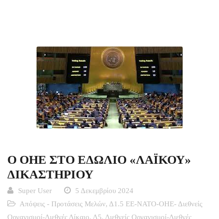
Ο ΟΗΕ ΣΤΟ ΕΔΩΛΙΟ «ΛΑΪΚΟΥ»
ΔΙΚΑΣΤΗΡΙΟΥ
Super User
5 Δεκεμβρίου 2024
Απόψεις - Προτάσεις Μελών
,
Δ1.5 ΕΕ-ΝΑΤΟ-ΟΗΕ- Διεθνείς
Οργανισμοί-Διεθνές Δίκαιο
,
Δ5. Διεθνείς Οργανισμοί-Διεθνές