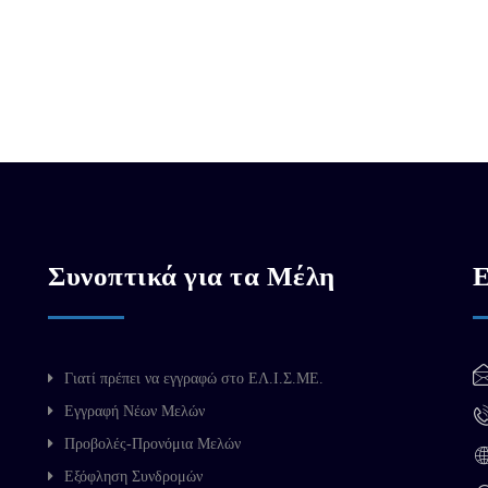
Συνοπτικά για τα Μέλη
Ε
Γιατί πρέπει να εγγραφώ στο ΕΛ.Ι.Σ.ΜΕ.
Εγγραφή Νέων Μελών
Προβολές-Προνόμια Μελών
Εξόφληση Συνδρομών