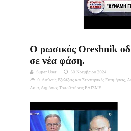
Ο ρωσικός Oreshnik οδ
σε νέα φάση.
Super User
30 Νοεμβρίου 2024
0. Διεθνείς Εξελίξεις και Στρατηγικές Εκτιμήσεις
,
Α
Ασία
,
Δημόσιες Tοποθετήσεις ΕΛΙΣΜΕ