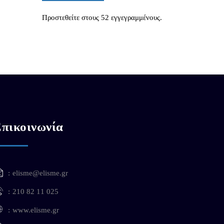
Προστεθείτε στους 52 εγγεγραμμένους.
πικοινωνία
elisme@elisme.gr
210 82 11 025
www.elisme.gr