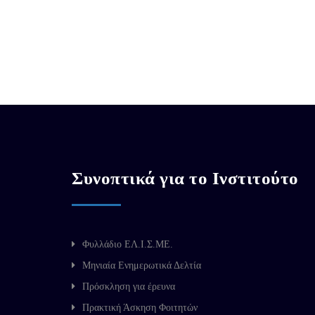
Συνοπτικά για το Ινστιτούτο
Φυλλάδιο ΕΛ.Ι.Σ.ΜΕ.
Μηνιαία Ενημερωτικά Δελτία
Πρόσκληση για έρευνα
Πρακτική Άσκηση Φοιτητών