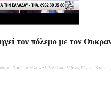
ηγεί τον πόλεμο με τον Ουκρα
πόψεις - Προτάσεις Μελών
,
Δ7. Βαλκάνια - Εύξεινος Πόντος - Καύκασος