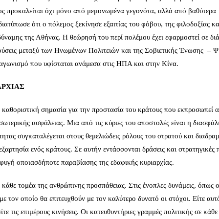
ος προκαλείται όχι μόνο από μεμονωμένα γεγονότα, αλλά από βαθύτερα
διατύπωσε ότι ο πόλεμος ξεκίνησε εξαιτίας του φόβου, της φιλοδοξίας κα
ναμης της Αθήνας. Η θεώρησή του περί πολέμου έχει εφαρμοστεί σε δι
κρούσεις μεταξύ των Ηνωμένων Πολιτειών και της Σοβιετικής Ένωσης – 
αγωνισμό που υφίσταται ανάμεσα στις ΗΠΑ και στην Κίνα.
ΑΡΧΙΑΣ
ι καθοριστική σημασία για την προστασία του κράτους που εκπροσωπεί 
εσωτερικής ασφάλειας. Μια από τις κύριες του αποστολές είναι η διασφάλ
ητας συγκαταλέγεται στους θεμελιώδεις ρόλους του στρατού και διαδραμ
ξαρτησία ενός κράτους. Σε αυτήν εντάσσονται δράσεις και στρατηγικές 
φυγή οποιασδήποτε παραβίασης της εδαφικής κυριαρχίας.
 κάθε τομέα της ανθρώπινης προσπάθειας. Στις ένοπλες δυνάμεις, όπως ο
 με τον οποίο θα επιτευχθούν με τον καλύτερο δυνατό οι στόχοι. Είτε αυ
τε τις επιμέρους κινήσεις. Οι κατευθυντήριες γραμμές πολιτικής σε κάθε