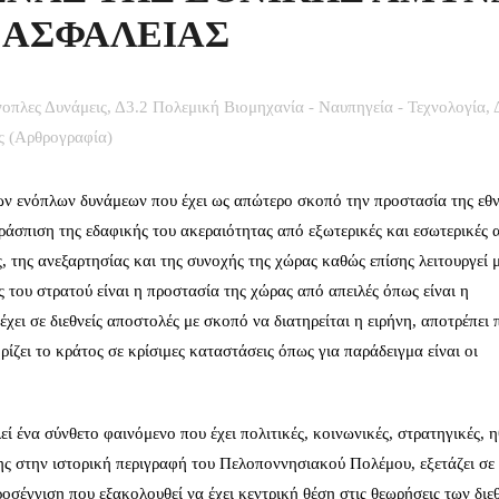
 ΑΣΦΑΛΕΙΑΣ
οπλες Δυνάμεις
,
Δ3.2 Πολεμική Βιομηχανία - Ναυπηγεία - Τεχνολογία
,
ς (Αρθρογραφία)
ων ενόπλων δυνάμεων που έχει ως απώτερο σκοπό την προστασία της εθ
ράσπιση της εδαφικής του ακεραιότητας από εξωτερικές και εσωτερικές α
 της ανεξαρτησίας και της συνοχής της χώρας καθώς επίσης λειτουργεί 
 του στρατού είναι η προστασία της χώρας από απειλές όπως είναι η
έχει σε διεθνείς αποστολές με σκοπό να διατηρείται η ειρήνη, αποτρέπει 
ρίζει το κράτος σε κρίσιμες καταστάσεις όπως για παράδειγμα είναι οι
ί ένα σύνθετο φαινόμενο που έχει πολιτικές, κοινωνικές, στρατηγικές, η
ης στην ιστορική περιγραφή του Πελοποννησιακού Πολέμου, εξετάζει σε
ροσέγγιση που εξακολουθεί να έχει κεντρική θέση στις θεωρήσεις των δι