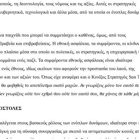
ούς, τη δεοντολογία, τους νόμους και τις αξίες. Αυτές οι στρατηγικές
υβερνητικά, τεχνολογικά και άλλα μέσα, από τα οποία οι ένοπλες δυνάμ
να παιχνίδι που μπορεί να συμμετάσχει ο καθένας, όμως, από τους
βραβεία και επιβραβεύσεις. Η εθνική ασφάλεια, τα συμφέροντα, οι κίνδυν
το πλαίσιο μέσα στο οποίο οι πολιτικές, οι στρατηγικές, η επιχειρησιακή 
κομμάτια ενός παζλ. Τα συμφέροντα εθνικής ασφάλειας είναι ιδιαίτερα
 ενός έθνους, ιδίως εκείνων που αφορούν την προστασία του λαού, της
ν και των αξιών του. Όπως είχε αναφέρει και ο Κινέζος Στρατηγός Sun 
εν θα φοβηθείς το αποτέλεσμα εκατό μαχών. Αν γνωρίζεις μόνο τον εαυτό σ
δεν γνωρίζεις ούτε τον εχθρό σου ούτε τον εαυτό σου, θα χάνεις σε κάθε μ
ΠΟΣΤΟΛΕΣ
αλέγεται στους βασικούς ρόλους των ενόπλων δυνάμεων, ιδιαίτερα στην 
άγκη για τη σύναψη συνεργασίας με σκοπό να αντιμετωπιστούν κοινές απ