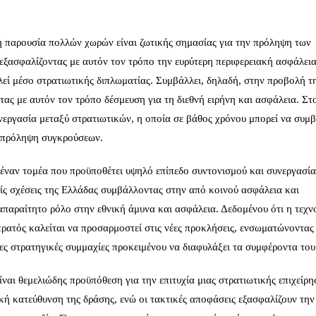
ική παρουσία πολλών χωρών είναι ζωτικής σημασίας για την πρόληψη των
 εξασφαλίζοντας με αυτόν τον τρόπο την ευρύτερη περιφερειακή ασφάλει
λεί μέσο στρατιωτικής διπλωματίας. Συμβάλλει, δηλαδή, στην προβολή τ
ντας με αυτόν τον τρόπο δέσμευση για τη διεθνή ειρήνη και ασφάλεια. Στ
νεργασία μεταξύ στρατιωτικών, η οποία σε βάθος χρόνου μπορεί να συμβ
ν πρόληψη συγκρούσεων.
 έναν τομέα που προϋποθέτει υψηλό επίπεδο συντονισμού και συνεργασία
νείς σχέσεις της Ελλάδας συμβάλλοντας στην από κοινού ασφάλεια και
απαραίτητο ρόλο στην εθνική άμυνα και ασφάλεια. Δεδομένου ότι η τεχν
στρατός καλείται να προσαρμοστεί στις νέες προκλήσεις, ενσωματώνοντας
ς στρατηγικές συμμαχίες προκειμένου να διαφυλάξει τα συμφέροντα του
ναι θεμελιώδης προϋπόθεση για την επιτυχία μιας στρατιωτικής επιχείρη
κή κατεύθυνση της δράσης, ενώ οι τακτικές αποφάσεις εξασφαλίζουν την