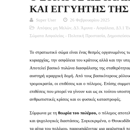
ΚΑΙ ΕΓΓΥΗΤΗΣ ΤΗΣ
Super User
26 Φεβρουαρίου 2025
Απόψεις μη Μελών
,
Δ3. Άμυνα - Ασφάλεια
,
Δ3.1 Έν
Σώματα Ασφαλείας - Πολιτική Προστασία
,
Δημοσιεύσει
Το στρατιωτικό σώμα είναι ένας θεσμός οργανωμένος τ
κυριαρχίας, την ασφάλεια του κράτους αλλά και την υπε
Αποτελεί βασικό πυλώνα διασφάλισης της σταθερότητας,
αυστηρή ιεραρχική δομή. Από τους βασικότερους ρόλους
τρομοκρατία, οι επιθέσεις και ο πόλεμος. Επίσης συμμετ
επιθέσεις που μπορεί να γίνουν και ως εκ τούτου υποστη
ανθρωπιστικές κρίσεις και οι φυσικές καταστροφές.
Σύμφωνα με τη
θεωρία του πολέμου
,
ο πόλεμος αποτελε
και ψυχολογικές διαστάσεις. Συγκεκριμένα, ο Θουκυδίδ
τα αίτια του πολέμου, παρουσιάζοντας μια ρεαλιστική π