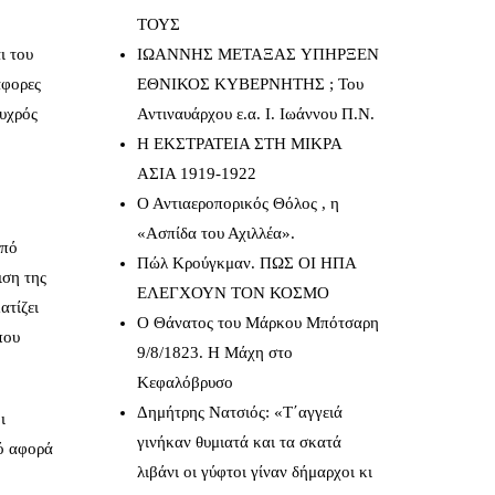
ΤΟΥΣ
ι του
IΩΑΝΝΗΣ ΜΕΤΑΞΑΣ YΠΗΡΞΕΝ
άφορες
ΕΘΝΙΚΟΣ ΚΥΒΕΡΝΗΤΗΣ ; Του
Ψυχρός
Αντιναυάρχου ε.α. Ι. Ιωάννου Π.Ν.
Η ΕΚΣΤΡΑΤΕΙΑ ΣΤΗ ΜΙΚΡΑ
ΑΣΙΑ 1919-1922
Ο Αντιαεροπορικός Θόλος , η
«Ασπίδα του Αχιλλέα».
από
Πώλ Κρούγκμαν. ΠΩΣ ΟΙ ΗΠΑ
ιση της
ΕΛΕΓΧΟΥΝ ΤΟΝ ΚΟΣΜΟ
ατίζει
Ο Θάνατος του Μάρκου Μπότσαρη
που
9/8/1823. Η Μάχη στο
Κεφαλόβρυσο
Δημήτρης Νατσιός: «Τ΄αγγειά
ι
γινήκαν θυμιατά και τα σκατά
τό αφορά
λιβάνι οι γύφτοι γίναν δήμαρχοι κι