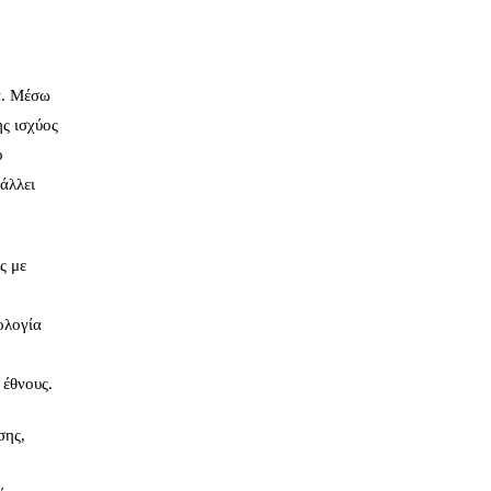
α. Μέσω
ης ισχύος
ο
άλλει
ς με
ολογία
 έθνους.
σης,