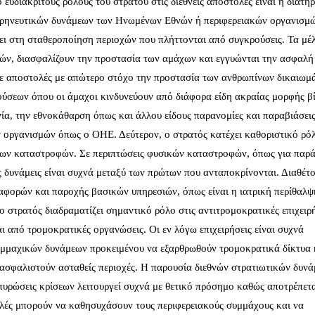
 ευδιάκριτους ρόλους του στρατού στις διεθνείς αποστολές είναι η διατή
 ειρηνευτικών δυνάμεων των Ηνωμένων Εθνών ή περιφερειακών οργανισμ
 στη σταθεροποίηση περιοχών που πλήττονται από συγκρούσεις. Τα μέ
ών, διασφαλίζουν την προστασία των αμάχων και εγγυώνται την ασφαλ
σε αποστολές με απώτερο στόχο την προστασία των ανθρωπίνων δικαιωμ
ρούσεων όπου οι άμαχοι κινδυνεύουν από διάφορα είδη ακραίας μορφής βί
νία, την εθνοκάθαρση όπως και άλλου είδους παρανομίες και παραβιάσει
 οργανισμών όπως ο ΟΗΕ. Δεύτερον, ο στρατός κατέχει καθοριστικό ρό
των καταστροφών. Σε περιπτώσεις φυσικών καταστροφών, όπως για παρά
κές δυνάμεις είναι συχνά μεταξύ των πρώτων που ανταποκρίνονται. Διαθέτ
αφορών και παροχής βασικών υπηρεσιών, όπως είναι η ιατρική περίθαλψ
 στρατός διαδραματίζει σημαντικό ρόλο στις αντιτρομοκρατικές επιχειρή
ι από τρομοκρατικές οργανώσεις. Οι εν λόγω επιχειρήσεις είναι συχνά
υμμαχικών δυνάμεων προκειμένου να εξαρθρωθούν τρομοκρατικά δίκτυα 
ιασφαλιστούν ασταθείς περιοχές. Η παρουσία διεθνών στρατιωτικών δυν
ωπυρώσεις κρίσεων λειτουργεί συχνά με θετικό πρόσημο καθώς αποτρέπετα
ολές μπορούν να καθησυχάσουν τους περιφερειακούς συμμάχους και να