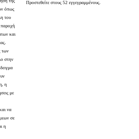
ρηση της
Προστεθείτε στους 52 εγγεγραμμένους.
ών όπως
λη του
ή παροχή
άτων και
ας.
ς των
λο στην
δειγμα
ουν
η, η
σεις με
και να
άμεων σε
ι η