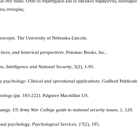
 στο πεδίο. Όταν οι στρατηγικοί και οι τακτικοί παράγοντες λειτουργο
ες επιτυχίας.
concepts
. The University of Nebraska-Lincoln.
ctices, and historical perspectives
. Potomac Books, Inc..
ons.
Intelligence and National Security
,
5
(2), 1-95.
ry psychology: Clinical and operational applications
. Guilford Publicati
nology
(pp. 183-222). Palgrave Macmillan US.
rategy.
US Army War College guide to national security issues
,
1
, 120.
ional psychology.
Psychological Services
,
17
(2), 195.