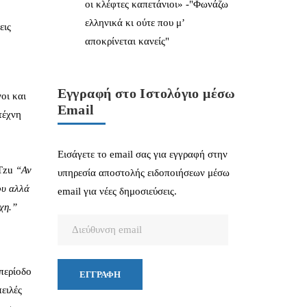
οι κλέφτες καπετάνιοι» -"Φωνάζω
ελληνικά κι ούτε που μ’
εις
αποκρίνεται κανείς"
Εγγραφή στο Ιστολόγιο μέσω
οι και
Email
τέχνη
Εισάγετε το email σας για εγγραφή στην
Tzu
“Αν
υπηρεσία αποστολής ειδοποιήσεων μέσω
ου αλλά
email για νέες δημοσιεύσεις.
άχη.”
Διεύθυνση
email
περίοδο
ΕΓΓΡΑΦΉ
ειλές