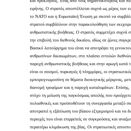
και προκλήσεις. Ένας από τους σημαντικότερους και πιο
ειρήνης. Ο στρατός αποστέλλεται συχνά ως μέρος των
το ΝΑΤΟ και η Ευρωπαϊκή Ένωση με σκοπό να συμβάλει
στρατού συμβάλλουν στην παρακολούθηση των εκεχειρι
ανθρωπιστικής βοήθειας. Ο στρατός συμμετέχει συχνά 
την επιβολή του διεθνούς δικαίου, ιδίως σε ζώνες συγκ
Βασικό λειτούργημα του είναι να αποτρέψει τη γενοκτο
ανθρωπίνων δικαιωμάτων, στο πλαίσιο εντολών διεθνών
παροχή ανθρωπιστικής βοήθειας και στην αρωγή κατά 
είναι οι σεισμοί, πυρκαγιές ή πλημμύρες, οι στρατιωτι
εμπειρογνωμοσύνη σε θέματα διοικητικής μέριμνας, μετ
διανομή τροφίμων και η παροχή καταλυμάτων. Επίσης, ο
στόχο τη μείωση της παγκόσμιας απειλής που προέρχετα
πολυεθνικές και προϋποθέτουν τη συνεργασία μεταξύ σ
αποτραπεί η εξάπλωση του βίαιου εξτρεμισμού και να δ
περιοχές που είναι επιρρεπείς σε συγκρούσεις και αναζ
περαιτέρω κλιμάκωση της βίας. Οι στρατιωτικές αποστ