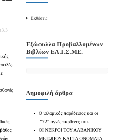
Εκθέσεις
Δ3.3
Εξώφυλλα Προβαλλομένων
Βιβλίων ΕΛ.Ι.Σ.ΜΕ.
νικής
πειλές.
με
πιθανές
Δημοφιλή άρθρα
Ο ισλαμικός παράδεισος και οι
θικές
“72” αγνές παρθένες του.
 βάθος
ΟΙ ΝΕΚΡΟΙ ΤΟΥ ΑΛΒΑΝΙΚΟΥ
εθνών
ΜΕΤΩΠΟΥ ΚΑΙ ΤΑ ΟΝΟΜΑΤΑ