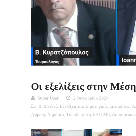
Οι εξελίξεις στην Μέση
Super User
2 Οκτωβρίου 2024
0. Διεθνείς Εξελίξεις και Στρατηγικές Εκτιμήσεις
,
Α
Αφρική
,
Δημόσιες Tοποθετήσεις ΕΛΙΣΜΕ
,
Δημοσιεύσει