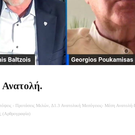
 Ανατολή.
πόψεις - Προτάσεις Μελών
,
Δ1.3 Ανατολική Μεσόγειος- Μέση Ανατολή-
ς (Αρθρογραφία)