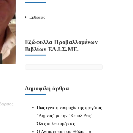
Εκθέσεις
Εξώφυλλα Προβαλλομένων
Βιβλίων ΕΛ.Ι.Σ.ΜΕ.
Δημοφιλή άρθρα
Βόρειος
Πως έγινε η ναυμαχία της φρεγάτας
"Λήμνος" με την "Κεμάλ Ρέις" –
Όλες οι λεπτομέρειες
Ο Αντιαεροπορικός Θόλος , η