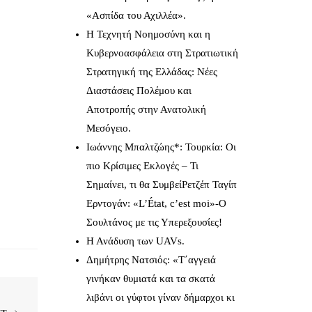
«Ασπίδα του Αχιλλέα».
Η Τεχνητή Νοημοσύνη και η
Κυβερνοασφάλεια στη Στρατιωτική
Στρατηγική της Ελλάδας: Νέες
Διαστάσεις Πολέμου και
Αποτροπής στην Ανατολική
Μεσόγειο.
Ιωάννης Μπαλτζώης*: Τουρκία: Οι
πιο Κρίσιμες Εκλογές – Τι
Σημαίνει, τι θα ΣυμβείΡετζέπ Ταγίπ
Ερντογάν: «L’État, c’est moi»-Ο
Σουλτάνος με τις Υπερεξουσίες!
Η Ανάδυση των UAVs.
Δημήτρης Νατσιός: «Τ΄αγγειά
γινήκαν θυμιατά και τα σκατά
λιβάνι οι γύφτοι γίναν δήμαρχοι κι