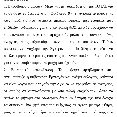
1. Εκφοβισμό εταιρειών. Μετά και την αδειοδότηση της TOTAL για
τρισδιάστατες έρευνες στο «Οικόπεδο 9», η Άγκυρα αντιλήφθηκε
πως παρά τις προηγούμενες προειδοποιήσεις της, εταιρείες που
επέδειξαν ενδιαφέρον για την κυπριακή ΑΟΖ αφενός συνεχίζουν να
επιδεικνύουν και αφετέρου προχωρούν μάλιστα σε συγκεκριμένες
ενέργειες προς αξιοποίηση των όποιων κοιτασμάτων. Τούτο,
φαίνεται να ενόχλησε την Άγκυρα, η οποία θέλησε εκ νέου να
στείλει «μήνυμα» προς τις εταιρείες ότι εννοεί αυτά που διακηρύττει
για την αμφισβητούμενη περιοχή και όχι μόνο.
2. Εσωτερική κατανάλωση. Τα σοβαρά προβλήματα που
αντιμετωπίζει η κυβέρνηση Ερντογάν και ενόψει εκλογών, φαίνεται
να είναι λόγοι που οδηγούν την Άγκυρα να προβαίνει σε ενέργειες,
οι οποίες να συνοδεύονται με «πομπώδη διαχείριση», ώστε να
στείλει το μήνυμα στο εσωτερικό ότι η κυβέρνηση έχει υπό έλεγχο
τα συγκεκριμένα ζητήματα της ενέργειας σε σχέση με την Κύπρο,
μιας και το εν λόγω θέμα αποτελεί και σημείο αντιπαράθεσης στο