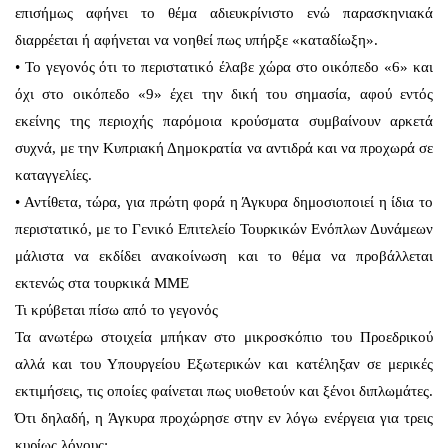
επισήμως αφήνει το θέμα αδιευκρίνιστο ενώ παρασκηνιακά
διαρρέεται ή αφήνεται να νοηθεί πως υπήρξε «καταδίωξη».
• Το γεγονός ότι το περιστατικό έλαβε χώρα στο οικόπεδο «6» και
όχι στο οικόπεδο «9» έχει την δική του σημασία, αφού εντός
εκείνης της περιοχής παρόμοια κρούσματα συμβαίνουν αρκετά
συχνά, με την Κυπριακή Δημοκρατία να αντιδρά και να προχωρά σε
καταγγελίες.
• Αντίθετα, τώρα, για πρώτη φορά η Άγκυρα δημοσιοποιεί η ίδια το
περιστατικό, με το Γενικό Επιτελείο Τουρκικών Ενόπλων Δυνάμεων
μάλιστα να εκδίδει ανακοίνωση και το θέμα να προβάλλεται
εκτενώς στα τουρκικά ΜΜΕ
Τι κρύβεται πίσω από το γεγονός
Τα ανωτέρω στοιχεία μπήκαν στο μικροσκόπιο του Προεδρικού
αλλά και του Υπουργείου Εξωτερικών και κατέληξαν σε μερικές
εκτιμήσεις, τις οποίες φαίνεται πως υιοθετούν και ξένοι διπλωμάτες.
Ότι δηλαδή, η Άγκυρα προχώρησε στην εν λόγω ενέργεια για τρεις
κυρίως λόγους: