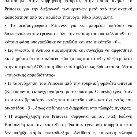
αποτάθηκε στην νορβηγική εταιρεία, στην οποία ανήκει το
Princess, για την διεξαγωγή των ερευνών μετά από την σχετική
αδειοδότηση από τον αρμόδιο Υπουργό, Νίκο Κουγιάλη).
• Το σεισμογραφικό Princess για να μπορέσει ωστόσο να
διεκπεραιώσει την έρευνα σε όλη την έκταση του οικοπέδου «9» σε
κάποια φάση υποχρεώθηκε να εισέλθει και στο οικόπεδο «6».
• Ως γνωστό, η Άγκυρα αμφισβήτησε και συνεχίζει να αμφισβητεί
και δημόσια ότι το οικόπεδο «6» (όπως και τα «4», «5») εμπίπτει
στην κυπριακή ΑΟΖ και η ίδια υποστηρίζει πως βρίσκεται σε ύδατα
«τουρκικής αρμοδιότητας».
• Η παρενόχληση του Princess από την τουρκική φρεγάτα Giresun
(Κερασούντα, εκσυγχρονισμένη με το σύστημα Genesis) έγινε όταν
το πρώτο βρισκόταν εντός του οικοπέδου «6» και όχι εντός του
οικοπέδου «9», όπως αφέθηκε να διαρρεύσει από πλευράς Άγκυρας.
• Η παρενόχληση του Princess, σύμφωνα με τον υπεξ Ιωάννη
Κασουλίδη και τον υπαμ Φώτη Φωτίου, έγινε δια ασυρμάτου και
δεν υπήρξε καμία «καταδίωξη». Αντίθετα η τουρκική πλευρά