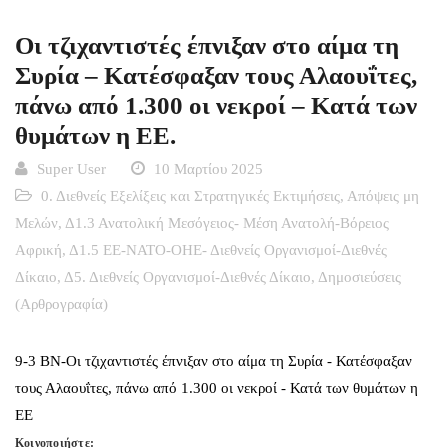
Οι τζιχαντιστές έπνιξαν στο αίμα τη
Συρία – Κατέσφαξαν τους Αλαουΐτες,
πάνω από 1.300 οι νεκροί – Κατά των
θυμάτων η ΕΕ.
Super User
10 Μαρτίου 2025
0. Διεθνείς Εξελίξεις και Στρατηγικές Εκτιμήσεις
,
Απόψεις μη
Μελών
,
Δ1.3 Ανατολική Μεσόγειος- Μέση Ανατολή-Βόρειος
Αφρική
,
Δ1.5 ΕΕ-ΝΑΤΟ-ΟΗΕ- Διεθνείς Οργανισμοί-Διεθνές
Δίκαιο
,
Δ5. Διεθνείς Οργανισμοί-Διεθνές Δίκαιο
,
Δημοσιεύσεις
(Αρθρογραφία)
9-3 BN-Οι τζιχαντιστές έπνιξαν στο αίμα τη Συρία - Κατέσφαξαν
τους Αλαουΐτες, πάνω από 1.300 οι νεκροί - Κατά των θυμάτων η
ΕΕ
Κοινοποιήστε: