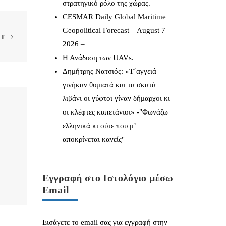
στρατηγικό ρόλο της χώρας.
CESMAR Daily Global Maritime
Geopolitical Forecast – August 7
XT
2026 –
Η Ανάδυση των UAVs.
Δημήτρης Νατσιός: «Τ΄αγγειά
γινήκαν θυμιατά και τα σκατά
λιβάνι οι γύφτοι γίναν δήμαρχοι κι
οι κλέφτες καπετάνιοι» -"Φωνάζω
ελληνικά κι ούτε που μ’
αποκρίνεται κανείς"
Εγγραφή στο Ιστολόγιο μέσω
Email
Εισάγετε το email σας για εγγραφή στην