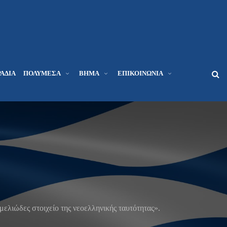
ΆΔΙΑ
ΠΟΛΥΜΈΣΑ
ΒΉΜΑ
ΕΠΙΚΟΙΝΩΝΊΑ
ελιώδες στοιχείο της νεοελληνικής ταυτότητας».