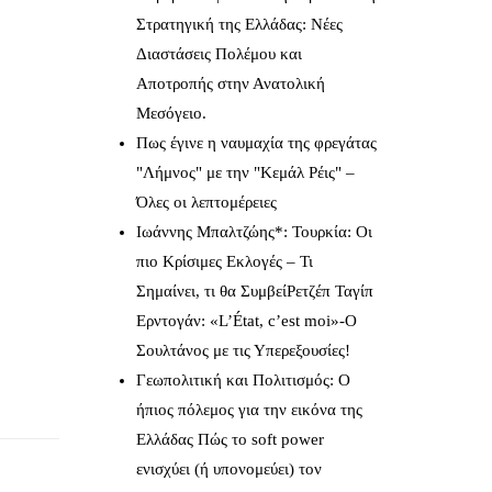
Στρατηγική της Ελλάδας: Νέες
Διαστάσεις Πολέμου και
Αποτροπής στην Ανατολική
Μεσόγειο.
Πως έγινε η ναυμαχία της φρεγάτας
"Λήμνος" με την "Κεμάλ Ρέις" –
Όλες οι λεπτομέρειες
Ιωάννης Μπαλτζώης*: Τουρκία: Οι
πιο Κρίσιμες Εκλογές – Τι
Σημαίνει, τι θα ΣυμβείΡετζέπ Ταγίπ
Ερντογάν: «L’État, c’est moi»-Ο
Σουλτάνος με τις Υπερεξουσίες!
Γεωπολιτική και Πολιτισμός: Ο
ήπιος πόλεμος για την εικόνα της
Ελλάδας Πώς το soft power
ενισχύει (ή υπονομεύει) τον