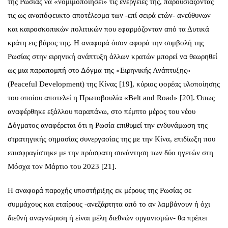
της Ρωσίας να «νομιμοποιήσει» τις ενέργειές της, παρουσιάζοντάς
τις ως αναπόφευκτο αποτέλεσμα των -επί σειρά ετών- ανεύθυνων
και καιροσκοπικών πολιτικών που εφαρμόζονταν από τα Δυτικά
κράτη εις βάρος της. Η αναφορά όσον αφορά την συμβολή της
Ρωσίας στην ειρηνική ανάπτυξη άλλων κρατών μπορεί να θεωρηθεί
ως μια παραπομπή στο Δόγμα της «Ειρηνικής Ανάπτυξης»
(Peaceful Development) της Κίνας [19], κύριος φορέας υλοποίησης
του οποίου αποτελεί η Πρωτοβουλία «Belt and Road» [20]. Όπως
αναφέρθηκε εξάλλου παραπάνω, στο πέμπτο μέρος του νέου
Δόγματος αναφέρεται ότι η Ρωσία επιθυμεί την ενδυνάμωση της
στρατηγικής σημασίας συνεργασίας της με την Κίνα, επιδίωξη που
επισφραγίστηκε με την πρόσφατη συνάντηση των δύο ηγετών στη
Μόσχα τον Μάρτιο του 2023 [21].
Η αναφορά παροχής υποστήριξης εκ μέρους της Ρωσίας σε
συμμάχους και εταίρους -ανεξάρτητα από το αν λαμβάνουν ή όχι
διεθνή αναγνώριση ή είναι μέλη διεθνών οργανισμών- θα πρέπει