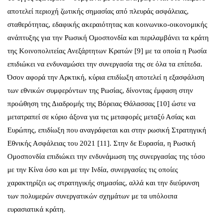
αποτελεί περιοχή ζωτικής σημασίας από πλευράς ασφάλειας,
σταθερότητας, εδαφικής ακεραιότητας και κοινωνικο-οικονομικής
ανάπτυξης για την Ρωσική Ομοσπονδία και περιλαμβάνει τα κράτη
της Κοινοπολιτείας Ανεξάρτητων Κρατών [9] με τα οποία η Ρωσία
επιδιώκει να ενδυναμώσει την συνεργασία της σε όλα τα επίπεδα.
Όσον αφορά την Αρκτική, κύρια επιδίωξη αποτελεί η εξασφάλιση
των εθνικών συμφερόντων της Ρωσίας, δίνοντας έμφαση στην
προώθηση της Διαδρομής της Βόρειας Θάλασσας [10] ώστε να
μετατραπεί σε κύριο άξονα για τις μεταφορές μεταξύ Ασίας και
Ευρώπης, επιδίωξη που αναγράφεται και στην ρωσική Στρατηγική
Εθνικής Ασφάλειας του 2021 [11]. Στην δε Ευρασία, η Ρωσική
Ομοσπονδία επιδιώκει την ενδυνάμωση της συνεργασίας της τόσο
με την Κίνα όσο και με την Ινδία, συνεργασίες τις οποίες
χαρακτηρίζει ως στρατηγικής σημασίας, αλλά και την διεύρυνση
των πολυμερών συνεργατικών σχημάτων με τα υπόλοιπα
ευρασιατικά κράτη.