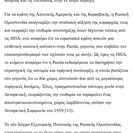
δεσμούς και τις επενδύσεις στην εν λόγω περιοχή.
Για τα κράτη της Λατινικής Αμερικής και της Καραϊβικής, η Ρωσική
Ομοσπονδία αναγνωρίζει την σταδιακή αύξηση της κυριαρχίας τους
και εκφράζει την επιθυμία υποστήριξης όσων δέχονται πιέσεις από
τις ΗΠΑ, ενώ αναφέρει ότι τα ευρωπαϊκά κράτη ασκούν μια
επιθετική πολιτική απέναντι στην Ρωσία, γεγονός που επιβάλει τον
επαναπροσδιορισμό των σχέσεών τους με αυτήν. Ως προς τις ΗΠΑ,
το κείμενο αναφέρει ότι η Ρωσία ενδιαφέρεται να διατηρήσει την
στρατηγική της ισοτιμία και ειρηνική συνύπαρξη, η οποία βασίζεται
στο γεγονός ότι οι δύο χώρες αποτελούν δυο από τις μεγαλύτερες
πυρηνικές δυνάμεις. Τέλος, πραγματοποιείται σύντομη μνεία στην
Ανταρκτική, εκφράζοντας την επιθυμία να παραμείνει ένας
αποστρατιωτικοποιημένος χώρος λαμβάνοντας υπόψιν την
Ανταρκτική Συμφωνία του 1959 [13].
Το νέο Δόγμα Εξωτερικής Πολιτικής της Ρωσικής Ομοσπονδίας
ολοκληρώνεται με το έκτο μέρος του, το οποίο αναφέρεται στον