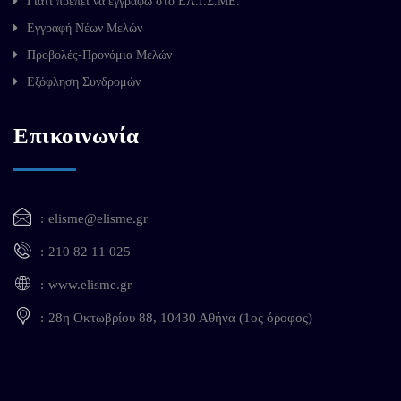
Γιατί πρέπει να εγγραφώ στο ΕΛ.Ι.Σ.ΜΕ.
Εγγραφή Νέων Μελών
Προβολές-Προνόμια Μελών
Εξόφληση Συνδρομών
Επικοινωνία
elisme@elisme.gr
210 82 11 025
www.elisme.gr
28η Οκτωβρίου 88, 10430 Αθήνα (1ος όροφος)