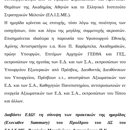
Θεμάτων της Ακαδημίας Αθηνών και το Ελληνικό Ινστιτούτο
Στρατηγικών Μελετών (ΕΛ.Ι.Σ.ΜΕ.).
Η ημερίδα κρίνεται ως επιτυχής, τόσο λόγω της ποιότητος των
εισηγήσεων, όσο και λόγω της μεγάλης συμμετοχής ακροατών.
Επισημαίνεται ιδιαίτερα η παρουσία του Υφυπουργού Εθνικής
Αμύνης Αντιστρατήγου ε.α. Κου Π. Καράμπελα, Ακαδημαϊκών,
πρώην Υπουργών, Επιτίμων Αρχηγών ΓΕΕΘΑ και ΓΕΣ,
εκπροσώπων της ηγεσίας των Ε.Δ. και των Σ.Α., εκπροσώπων του
Υπουργείου Εξωτερικών από Πρέσβεις, Διευθυντάς Διευθύνσεων
του Υπουργείου, Πρέσβεων ε.τ., αποστράτων Αξιωματικών των
Ε.Δ. και των Σ.Α., Καθηγητών Πανεπιστημίου, αντιπροσωπειών εν
ενεργεία Αξιωματικών των Ε.Δ. και Σ.Α., εκπροσώπων του Τύπου
και άλλων.
Διαβάστε
ΕΔΩ!
τη σύνοψη των πρακτικών της ημερίδας
(Executive Summary) του Προέδρου του ΔΣ του