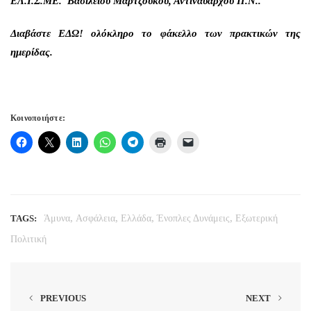
ΕΛ.Ι.Σ.ΜΕ. Βασιλείου Μαρτζούκου, Αντιναυάρχου Π.Ν..
Διαβάστε
ΕΔΩ!
ολόκληρο το φάκελλο των πρακτικών της
ημερίδας.
Κοινοποιήστε:
,
,
,
,
TAGS:
Άμυνα
Ασφάλεια
Ελλάδα
Ένοπλες Δυνάμεις
Εξωτερική
Πολιτική
PREVIOUS
NEXT