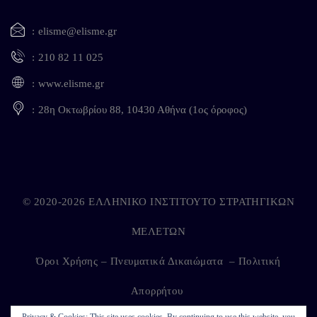
elisme@elisme.gr
210 82 11 025
www.elisme.gr
28η Οκτωβρίου 88, 10430 Αθήνα (1ος όροφος)
© 2020-2026 ΕΛΛΗΝΙΚΟ ΙΝΣΤΙΤΟΥΤΟ ΣΤΡΑΤΗΓΙΚΩΝ
ΜΕΛΕΤΩΝ
Όροι Χρήσης – Πνευματικά Δικαιώματα
–
Πολιτική
Απορρήτου