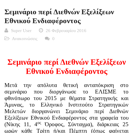
Σεμινάριο περί Διεθνών Εξελίξεων
Εθνικού Ενδιαφέροντος
Super User
26 Φεβρουαρίου 2016
Ανακοινώσεις
0
Σεμινάριο περί Δ
ιεθνών Εξελίξεων
Εθνικού Ενδιαφέροντος
Μετά την απόλυτα θετική ανταπόκριση στο
σεμινάριο που διοργάνωσε το ΕΛΙΣΜΕ το
φθινόπωρο του 2015 με θέματα Στρατηγικής και
Άμυνας, το Ελληνικό Ινστιτούτο Στρατηγικών
Μελετών διοργανώνει Σεμινάριο περί
Δ
ιεθνών
Εξελίξεων Εθνικού Ενδιαφέροντος
στα γραφεία του
ος
(Νίκης 11, 4
Όροφος, Σύνταγμα), διάρκειας 25
ωρών κάθε Τρίτη ή/και Πέμπτη (όπως φαίνεται