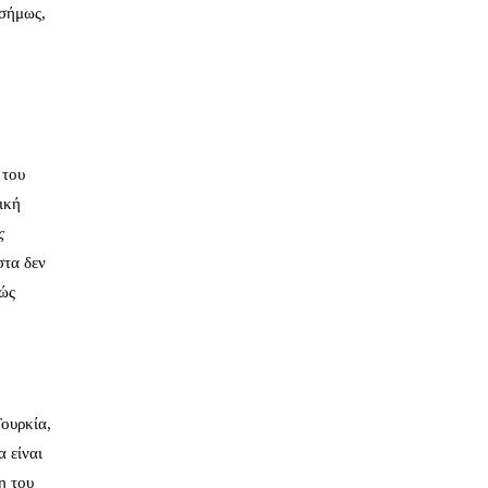
ισήμως,
 του
ική
ς
στα δεν
κώς
Τουρκία,
 είναι
η του