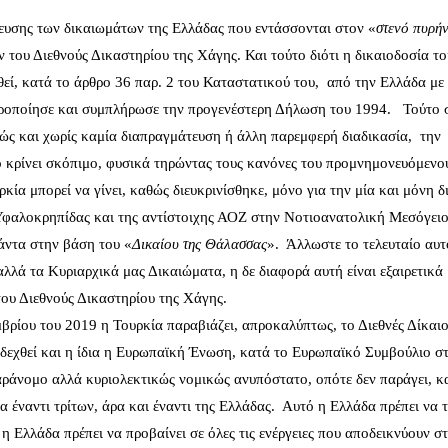
ευσης των δικαιωμάτων της Ελλάδας που εντάσσονται στον «
στενό πυρή
 του Διεθνούς Δικαστηρίου της Χάγης. Και τούτο διότι η δικαιοδοσία το
θεί, κατά το άρθρο 36 παρ. 2 του Καταστατικού του, από την Ελλάδα με
ροποίησε και συμπλήρωσε την προγενέστερη Δήλωση του 1994. Τούτο 
ερώς και χωρίς καμία διαπραγμάτευση ή άλλη παρεμφερή διαδικασία, την
το κρίνει σκόπιμο, φυσικά τηρώντας τους κανόνες του προμνημονευόμενο
κία μπορεί να γίνει, καθώς διευκρινίσθηκε, μόνο για την μία και μόνη 
Υφαλοκρηπίδας και της αντίστοιχης ΑΟΖ στην Νοτιοανατολική Μεσόγειο
άντα στην βάση του «
Δικαίου της
Θάλασσας
». Άλλωστε το τελευταίο αυτ
αλλά τα Κυριαρχικά μας Δικαιώματα, η δε διαφορά αυτή είναι εξαιρετικά
του Διεθνούς Δικαστηρίου της Χάγης.
βρίου του 2019 η Τουρκία παραβιάζει, απροκαλύπτως, το Διεθνές Δίκαιο
 δεχθεί και η ίδια η Ευρωπαϊκή Ένωση, κατά το Ευρωπαϊκό Συμβούλιο στ
αράνομο αλλά κυριολεκτικώς νομικώς ανυπόστατο, οπότε δεν παράγει, κ
 έναντι τρίτων, άρα και έναντι της Ελλάδας. Αυτό η Ελλάδα πρέπει να 
, η Ελλάδα πρέπει να προβαίνει σε όλες τις ενέργειες που αποδεικνύουν σ