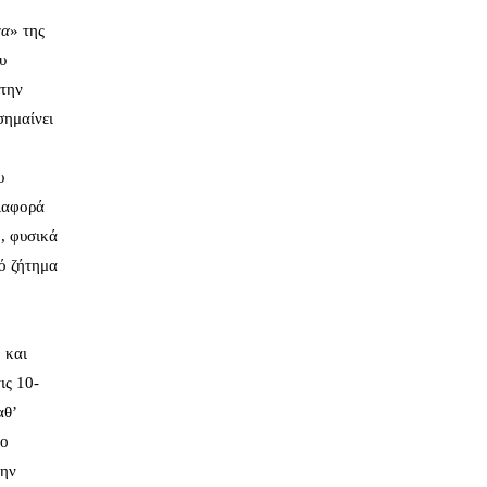
να
» της
υ
 την
σημαίνει
υ
διαφορά
, φυσικά
ό ζήτημα
 και
ις 10-
αθ’
το
την