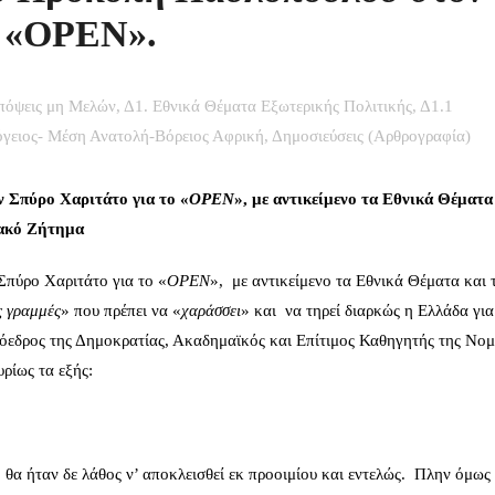
ο «OPEN».
πόψεις μη Μελών
,
Δ1. Εθνικά Θέματα Εξωτερικής Πολιτικής
,
Δ1.1
γειος- Μέση Ανατολή-Βόρειος Αφρική
,
Δημοσιεύσεις (Αρθρογραφία)
 Σπύρο Χαριτάτο για το «
OPEN
», με αντικείμενο τα Εθνικά Θέματα
ιακό Ζήτημα
πύρο Χαριτάτο για το «
OPEN
», με αντικείμενο τα Εθνικά Θέματα και 
ς γραμμές
» που πρέπει να «
χαράσσει
» και να τηρεί διαρκώς η Ελλάδα για
όεδρος της Δημοκρατίας, Ακαδημαϊκός και Επίτιμος Καθηγητής της Νομ
ρίως τα εξής:
, θα ήταν δε λάθος ν’ αποκλεισθεί εκ προοιμίου και εντελώς. Πλην όμως 