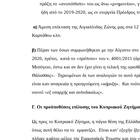
πράξη το «
ανυπόστατο
» του ως άνω «
μνημονίου
», 
ήδη από το 2019-2020, ως εν ενεργεία Πρόεδρος τη
α)
Άμεση επέκταση της Αιγιαλίτιδας Ζώνης μας στα 12 
Καρπάθου κλπ.
β)
Πέραν των όσων συμφωνήθηκαν με την Αίγυπτο στο π
2020, πρέπει, κατά το «
πρότυπο
» του ν. 4001/2011 (άρ
Μεσόγειο, έστω και αν δεν έχει γίνει η τελική της οριο
Θάλασσας
». Τηρουμένων δε των αναλογιών το αυτό πρέπ
είναι καν αναγκαία η προηγούμενη «
κήρυξη
». Και τούτο
οιονεί «
εξ υπαρχής και αυτοδικαίως
».
Γ.
Οι προϋποθέσεις επίλυσης του Κυπριακού Ζητήμα
Ως προς το Κυπριακό Ζήτημα, η πάγια θέση της Ελλάδας 
όπως αυτή θέλει να το εμφανίζει. Είναι κατ’ εξοχήν ζ
πλήρες κράτος-μέλος της Ευρωπαϊκής Ένωσης και του «