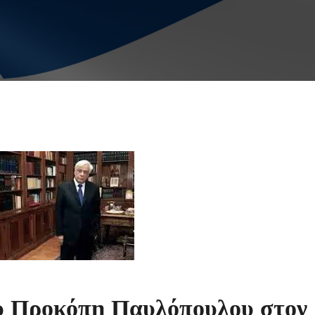
ου Προκόπη Παυλόπουλου στον