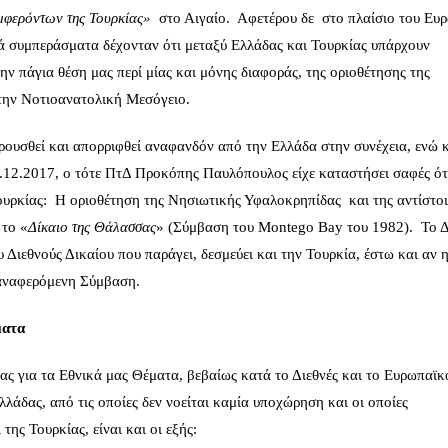
υμφερόντων της Τουρκίας»
στο Αιγαίο. Αφετέρου δε στο πλαίσιο του Ευ
κά συμπεράσματα δέχονταν ότι μεταξύ Ελλάδας και Τουρκίας υπάρχουν
ην πάγια θέση μας περί μίας και μόνης διαφοράς, της οριοθέτησης της
την Νοτιοανατολική Μεσόγειο.
κρουσθεί και απορριφθεί αναφανδόν από την Ελλάδα στην συνέχεια, ενώ 
.12.2017, ο τότε ΠτΔ Προκόπης Παυλόπουλος είχε καταστήσει σαφές ότι
Τουρκίας: Η οριοθέτηση της Νησιωτικής Υφαλοκρηπίδας και της αντίστο
το «
Δίκαιο της Θάλασσας
» (Σύμβαση του Montego Bay του 1982). Το Δ
Διεθνούς Δικαίου που παράγει, δεσμεύει και την Τουρκία, έστω και αν 
οαναφερόμενη Σύμβαση.
ματα
ίας για τα Εθνικά μας Θέματα, βεβαίως κατά το Διεθνές και το Ευρωπαϊκ
λλάδας, από τις οποίες δεν νοείται καμία υποχώρηση και οι οποίες
της Τουρκίας, είναι και οι εξής: