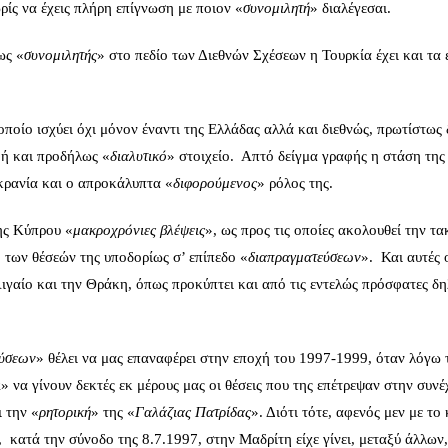
ρίς να έχεις πλήρη επίγνωση με ποιον «
συνομιλητή
» διαλέγεσαι.
ως «
συνομιλητής
» στο πεδίο των Διεθνών Σχέσεων η Τουρκία έχει και τα 
ποίο ισχύει όχι μόνον έναντι της Ελλάδας αλλά και διεθνώς, πρωτίστως 
 ή και προδήλως «
διαλυτικό
» στοιχείο. Απτό δείγμα γραφής η στάση της
κρανία και ο απροκάλυπτα «
διφορούμενος
» ρόλος της.
της Κύπρου «
μακροχρόνιες βλέψεις
», ως προς τις οποίες ακολουθεί την τα
 των θέσεών της υποδορίως σ’ επίπεδο «
διαπραγματεύσεων
». Και αυτές 
Αιγαίο και την Θράκη, όπως προκύπτει και από τις εντελώς πρόσφατες δ
εύσεων
» θέλει να μας επαναφέρει στην εποχή του 1997-1999, όταν λόγω 
ι
» να γίνουν δεκτές εκ μέρους μας οι θέσεις που της επέτρεψαν στην συνέ
ι την «
ρητορική
» της «
Γαλάζιας Πατρίδας
». Διότι τότε, αφενός μεν με το
κατά την σύνοδο της 8.7.1997, στην Μαδρίτη είχε γίνει, μεταξύ άλλων,