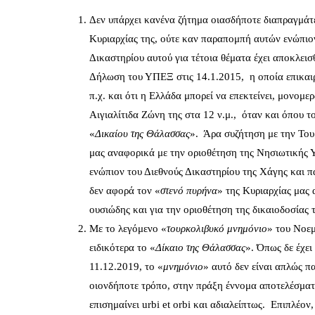
Δεν υπάρχει κανένα ζήτημα οιασδήποτε διαπραγμάτ
Κυριαρχίας της, ούτε καν παραπομπή αυτών ενώπιον
Δικαστηρίου αυτού για τέτοια θέματα έχει αποκλεισ
Δήλωση του ΥΠΕΞ στις 14.1.2015, η οποία επικαι
π.χ. και ότι η Ελλάδα μπορεί να επεκτείνει, μονομ
Αιγιαλίτιδα Ζώνη της στα 12 ν.μ., όταν και όπου 
«
Δικαίου της Θάλασσας
». Άρα συζήτηση με την Τουρ
μας αναφορικά με την οριοθέτηση της Νησιωτικής 
ενώπιον του Διεθνούς Δικαστηρίου της Χάγης και π
δεν αφορά τον «
στενό πυρήνα
» της Κυριαρχίας μας 
ουσιώδης και για την οριοθέτηση της δικαιοδοσίας 
Με το λεγόμενο «
τουρκολιβυκό μνημόνιο
» του Νοεμ
ειδικότερα το «
Δίκαιο της Θάλασσας
». Όπως δε έχει
11.12.2019, το «
μνημόνιο
» αυτό δεν είναι απλώς π
οιονδήποτε τρόπο, στην πράξη έννομα αποτελέσματα
επισημαίνει urbi et orbi και αδιαλείπτως. Επιπλέον