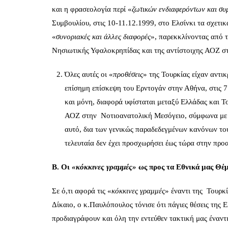
και η φρασεολογία περί «
ζωτικών ενδιαφερόντων και σ
Συμβουλίου, στις 10-11.12.1999, στο Ελσίνκι τα σχετι
«
συνοριακές και άλλες διαφορές
», παρεκκλίνοντας από τ
Νησιωτικής Υφαλοκρηπίδας και της αντίστοιχης ΑΟΖ σ
Όλες αυτές οι «
προθέσεις
» της Τουρκίας είχαν αντι
επίσημη επίσκεψη του Ερντογάν στην Αθήνα, στις 7
και μόνη, διαφορά υφίσταται μεταξύ Ελλάδας και 
ΑΟΖ στην Νοτιοανατολική Μεσόγειο, σύμφωνα με 
αυτό, δια των γενικώς παραδεδεγμένων κανόνων του 
τελευταία δεν έχει προσχωρήσει έως τώρα στην πρ
Β.
Οι
«κόκκινες γραμμές»
ως προς τα Εθνικά μας Θέ
Σε ό,τι αφορά τις «
κόκκινες γραμμές
» έναντι της Τουρκ
Δίκαιο, ο κ.Παυλόπουλος τόνισε ότι πάγιες θέσεις της Ε
προδιαγράφουν και όλη την εντεύθεν τακτική μας έναντι 