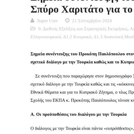
Σπύρο Χαριτάτο για τ
Super User
21 Σεπτεμβρίου 2024
0. Διεθνείς Εξελίξεις και Στρατηγικές Εκτιμήσεις
,
Α
Ελληνοτουρκικά
,
Δ1.2 Κυπριακό
,
Δ1.3 Ανατολική Μεσό
Σημεία συνέντευξης του Προκόπη Παυλόπουλου στον
σχετικό διάλογο με την Τουρκία καθώς και το Κυπρ
Σε συνέντευξη που παραχώρησε στον δημοσιογράφο Σ
σχετικό διάλογο με την Τουρκία καθώς και τις «
κόκκινε
Εθνικά Θέματα και για το Κυπριακό Ζήτημα, ο τέως Πρ
Σχολής του ΕΚΠΑ κ. Προκόπης Παυλόπουλος τόνισε κυ
Α.
Οι προϋποθέσεις του διαλόγου με την Τουρκία
Ο διάλογος με την Τουρκία είναι πάντα «
ευπρόσδεκτος
»