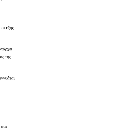
 οι εξής
υπάρχει
ος της
εγγυάται
 και