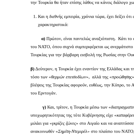
την Τουρκία θα ήταν επίσης λάθος να κάνεις διάλογο χω
Και η διεθνής εμπειρία, χρόνια τώρα, έχει δείξει ότι 
χαρακτηριστικά:
α)
Πρώτον, είναι παντελώς αναξιόπιστη. Κάτι το ο
του ΝΑΤΟ, όπου συχνά συμπεριφέρεται ως ανερμάτιστο
Τουρκίας για την βάρβαρη εισβολή της Ρωσίας στην Ου
β)
Δεύτερον, η Τουρκία έχει εναντίον της Ελλάδας και 
τόσο των «
θερμών επεισοδίων
», αλλά της «
προώθησης
»
βλέψεις της Τουρκίας αφορούν, ευθέως, την Κύπρο, το 
του Ερντογάν.
γ)
Και, τρίτον, η Τουρκία μέσω των «
διαπραγματ
υποχωρητικότητας της τότε Κυβέρνησης είχε «
καταφέρε
μιλάει για «
γκρίζες ζώνες
» στο Αιγαίο και να αναπτύσσε
ανακοινωθέν «
Σημίτη-Ντεμιρέλ»
στο πλαίσιο του ΝΑΤΟ, 