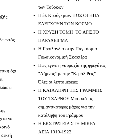
των Τούρκων
Πώλ Κρούγκμαν. ΠΩΣ ΟΙ ΗΠΑ
εξής
ΕΛΕΓΧΟΥΝ ΤΟΝ ΚΟΣΜΟ
Η ΧΡΥΣΗ ΤΟΜΗ ΤΟ ΑΡΙΣΤΟ
δε εντός
ΠΑΡΑΔΕΙΓΜΑ
Η Γροιλανδία στην Παγκόσμια
Γεωοικονομική Σκακιέρα
Πως έγινε η ναυμαχία της φρεγάτας
κτική όχι
"Λήμνος" με την "Κεμάλ Ρέις" –
οι
Όλες οι λεπτομέρειες
ηλώσεις
Η ΚΑΤΑΛΗΨΗ ΤΗΣ ΓΡΑΜΜΗΣ
ΤΟΥ ΤΣΑΡΝΟΥ Μια από τις
σημαντικότερες μάχες για την
της
κατάληψη του Γράμμου
χεια να
Η ΕΚΣΤΡΑΤΕΙΑ ΣΤΗ ΜΙΚΡΑ
 κοινό
ΑΣΙΑ 1919-1922
 δεκτή