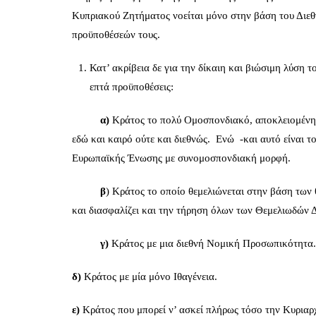
Κυπριακού Ζητήματος νοείται μόνο στην βάση του Διεθ
προϋποθέσεών τους.
Κατ’ ακρίβεια δε για την δίκαιη και βιώσιμη λύση
επτά προϋποθέσεις:
α)
Κράτος το πολύ Ομοσπονδιακό, αποκλειομένης
εδώ και καιρό ούτε και διεθνώς. Ενώ -και αυτό είναι τ
Ευρωπαϊκής Ένωσης με συνομοσπονδιακή μορφή.
β
) Κράτος το οποίο θεμελιώνεται στην βάση των
και διασφαλίζει και την τήρηση όλων των Θεμελιωδών
γ)
Κράτος με μια διεθνή Νομική Προσωπικότητα.
δ)
Κράτος με μία μόνο Ιθαγένεια.
ε)
Κράτος που μπορεί ν’ ασκεί πλήρως τόσο την Κυριαρχί