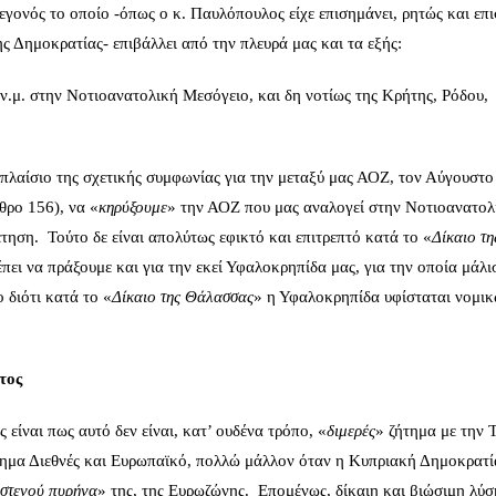
γεγονός το οποίο -όπως ο κ. Παυλόπουλος είχε επισημάνει, ρητώς και επ
ς Δημοκρατίας- επιβάλλει από την πλευρά μας και τα εξής:
ν.μ. στην Νοτιοανατολική Μεσόγειο, και δη νοτίως της Κρήτης, Ρόδου,
λαίσιο της σχετικής συμφωνίας για την μεταξύ μας ΑΟΖ, τον Αύγουστο
θρο 156), να «
κηρύξουμε
» την ΑΟΖ που μας αναλογεί στην Νοτιοανατολ
θέτηση. Τούτο δε είναι απολύτως εφικτό και επιτρεπτό κατά το «
Δίκαιο τη
ει να πράξουμε και για την εκεί Υφαλοκρηπίδα μας, για την οποία μάλι
 διότι κατά το «
Δίκαιο της Θάλασσας
» η Υφαλοκρηπίδα υφίσταται νομι
τος
είναι πως αυτό δεν είναι, κατ’ ουδένα τρόπο, «
διμερές
» ζήτημα με την 
ήτημα Διεθνές και Ευρωπαϊκό, πολλώ μάλλον όταν η Κυπριακή Δημοκρατία
στενού πυρήνα
» της, της Ευρωζώνης. Επομένως, δίκαιη και βιώσιμη λύσ