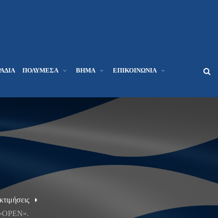
ΆΔΙΑ
ΠΟΛΥΜΈΣΑ
ΒΉΜΑ
ΕΠΙΚΟΙΝΩΝΊΑ
Εκτιμήσεις
ο «OPEN».