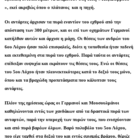
», εκεί ακριβώς όπου ο πλάτανος και η πηγή.
Οι αντάρτες άρχισαν τα πυρά εναντίον του εχθρού από την
απόσταση των 300 μέτρων, και οι επί των οχημάτων Γερμανοί
κατήλθαν αυτών και άρχισε η μάχη. Οι θέσεις των ανδρών του
6ου Λόχου ήσαν πολύ επισφαλείς, διότι η τοποθεσία ήταν πεδινή
και εκτεθειμένη στα πυρά του εχθρού. Παρά ταύτα οι αντάρτες
επέδειξαν ευψυχία και εκράτουν τις θέσεις τους. Ενώ οι θέσεις
του 5ου Λόχου ήταν πλεονεκτικότερες κατά το δεξιό τους μόνο,
όπου και τα βραχώδη προπετάσματα που κάλυπταν τους
αντάρτες.
Πλέον της ημίσειας ώρας οι Γερμανοί και Μουσουλμάνοι
καθηλώνονται εντός των χανδάκων από τα δραστικά πυρά των
ανταρτών, παρά την υπεροχή των πυρών τους, που ενισχύονταν
και από πυρά βαρέων όλμων. Βαρύ πολυβόλο του 5ου Λόχου,
που είχε ταχθεί στα δεξιά του και εντός σχισμής βράχου, θέριζε