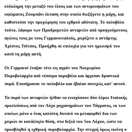
ολόκληρη την μεταξύ του έλους και των αντερεισμάτων του
υψώματος Ζουμπάνι έκταση στην οποία διεξήγετο η μάχη, και
καθιστούσε την προχώρηση του εχθρού αδύνατη. Το πολυβόλο
τούτο, λάφυρο των Προδρομιτών ανταρτών από προηγούμενους
αγώνες τους με τους Γερμανοιταλούς, χειρίζετο ο αντάρτης
Χρίστος Τσίτσος. Προήχθη σε επιλοχία για τον ηρωισμό του
κατά τη μάχη αυτή.
Οι Γερμανοί έταξαν τότε εις αγρόν του Νεοχωρίου
Πυροβολαρχία από τέσσερα πυροβόλα και άρχισαν δραστικά
πυρά. Επεσήμαναν το πολυβόλο και έβαλαν συνεχώς κατ’ αυτού.
Τα πυρά των ανταρτών ήλθαν να ενισχύσουν δύο όλμοι Ιταλικής
προελεύσεως από τον Λόχο μηχανημάτων του Τάγματος, εκ των
οποίων μόνο ο ένας κατέστη δυνατό να μεταφερθεί δια των
χειρών σε κατάλληλο θέση, στα δεξιά του 5ου Λόχου, ώστε να
προσβληθεί η εχθρική πυροβολαρχία. Την στιγμή όμως εκείνη ο