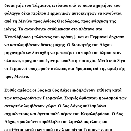
διοικητής του Τάγματος εντόπισε από το παρατηρητήριο του
φάλαγγα δέκα περίπου Γερμανικών αυτοκινήτων να κινούνται
από τη Μενίνα προς Αγίους Θεοδώρους, προς ενίσχυση της
μάχης. Τα αυτοκίνητα στάθμευσαν στο πλάτανο στο
Κεφαλόβρυσο ( πλάτανος του αράπη ), και οι Γερμανοί άρχισαν
να καταλαμβάνουν θέσεις μάχης. Ο διοικητής του Λόχου
μηχανημάτων διετάχθη να μεταφέρει τα πυρά του όλμου στον
πλάτανο, πράγμα που έγινε με απόλυτη ευστοχία. Μετά από λίγο
οι Γερμανοί υποχωρούν ατάκτως και δρομέως επί της αμαξιτής
προς Μενίνα.
Ευθύς αμέσως οι 5ος και 6ος Λόχοι εκδηλώνουν επίθεση κατά
των υποχωρούντων Γερμανών. Σκηνές άφθαστου ηρωισμού των
ανταρτών λαμβάνουν χώρα. Ο 5ος Λόχος συλλαμβάνει
αιχμαλώτους και άγεται πολύ πέραν του Κεφαλοβρύσου. Ο 6ος
Λόχος προελαύνει παράλληλα του λιμνώδους έλους και
επιτίθεται κατά των παρά την Σκουπίτσα Γερμανών, που