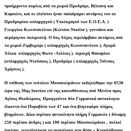
προήρχοντο κυρίως από τα χωριά Προδρόμι, Βέλιανη και
Καρυώτι, και οι πλείστοι ήταν παλαίμαχοι αντάρτες του εκ
Προδρομίου οπλαρχηγού ( Υπολοχαγού των Ε.Ο.Ε.Α. )
Γεωργίου Κωνσταντίνου (Κώτσιο-Νικόλα ), γενναίου και
ατρόμητου πολεμιστή. Ο 6ος Λόχος περιλάμβανε αντάρτες από
τα χωριά Ζερβοχώρι ( οπλαρχηγός Κωνσταντίνου ), Αγορά-
Χόικα οπλαρχηγός Φωτο -Λιόλιος ), περιοχή Φαναρίου
(οπλαρχηγός Ντούσκος ), Προδρόμι ( οπλαρχηγός Τσίτσος
Χρήστος ).
Η επίθεση των ενόπλων Μουσουλμάνων εκδηλώθηκε την 0530
ώρα της 30ης Ιουνίου επί της κατευθύνσεως από Μενίνα προς
Αγίους Θεοδώρους. Προηγούντο δύο Γερμανικά αυτοκίνητα
έλκοντα ένα Πυροβόλο των 47 και ένα βλητοφόρο πλήρες
βλημάτων. Δέκα περίπου αυτοκίνητα πλήρη Γερμανών ( δύναμη
250 περίπου άνδρες ) και 100 περίπου Μουσουλμάνοι , πολλοί
έφιπποι, εντοπίστηκαν να αναμένουν στη θέση « Κεφαλόβρυσο