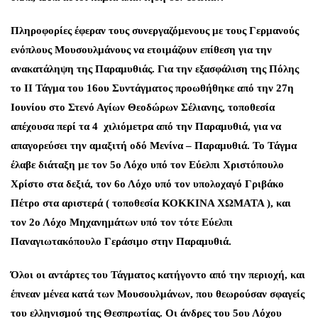
Πληροφορίες έφεραν τους συνεργαζόμενους με τους Γερμανούς
ενόπλους Μουσουλμάνους να ετοιμάζουν επίθεση για την
ανακατάληψη της Παραμυθιάς. Για την εξασφάλιση της Πόλης
το ΙΙ Τάγμα του 16ου Συντάγματος προωθήθηκε από την 27η
Ιουνίου στο Στενό Αγίων Θεοδώρων Σέλιανης, τοποθεσία
απέχουσα περί τα 4 χιλιόμετρα από την Παραμυθιά, για να
απαγορεύσει την αμαξιτή οδό Μενίνα – Παραμυθιά. Το Τάγμα
έλαβε διάταξη με τον 5ο Λόχο υπό τον Εύελπι Χριστόπουλο
Χρίστο στα δεξιά, τον 6ο Λόχο υπό τον υπολοχαγό Γριβάκο
Πέτρο στα αριστερά ( τοποθεσία ΚΟΚΚΙΝΑ ΧΩΜΑΤΑ ), και
τον 2ο Λόχο Μηχανημάτων υπό τον τότε Εύελπι
Παναγιωτακόπουλο Γεράσιμο στην Παραμυθιά.
Όλοι οι αντάρτες του Τάγματος κατήγοντο από την περιοχή, και
έπνεαν μένεα κατά των Μουσουλμάνων, που θεωρούσαν σφαγείς
του ελληνισμού της Θεσπρωτίας. Οι άνδρες του 5ου Λόχου