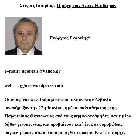
Στιγμές Ιστορίας :
Η μάχη των Αγίων Θεοδώρων
Γεώργιος Γκορέζης*
e
–
mail
:
ggorezis
@
yahoo
.
gr
web
:
ggore
.
wordpress
.
com
Oι απόγονοι των Τσάμηδων που μένουν στην Αλβανία
ανακήρυξαν την 27η Ιουνίου, ημέρα απελευθέρωσης της
Παραμυθιάς Θεσπρωτίας από τους γερμανοτσάμηδες, σαν ημέρα
δήθεν γενοκτονίας, και προβαίνουν κατ΄ έτος σε θορυβώδεις
συγκεντρώσεις στα σύνορα με τη Θεσπρωτία. Κατ’ έτος αρχές