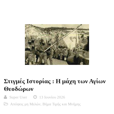
Στιγμές Ιστορίας : Η μάχη των Αγίων
Θεοδώρων
Super User
13 Ιουνίου 2026
Απόψεις μη Μελών
,
Βήμα Τιμής και Μνήμης