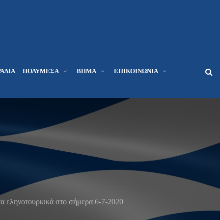
ΆΔΙΑ
ΠΟΛΥΜΈΣΑ
ΒΉΜΑ
ΕΠΙΚΟΙΝΩΝΊΑ
α εληνοτουρκικά στο σήμερα 6-7-2020