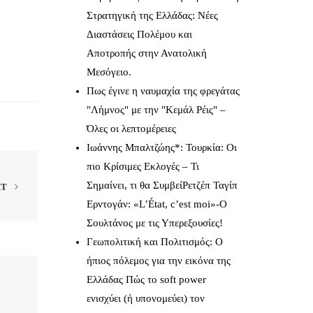
Στρατηγική της Ελλάδας: Νέες
Διαστάσεις Πολέμου και
Αποτροπής στην Ανατολική
Μεσόγειο.
Πως έγινε η ναυμαχία της φρεγάτας
"Λήμνος" με την "Κεμάλ Ρέις" –
Όλες οι λεπτομέρειες
Ιωάννης Μπαλτζώης*: Τουρκία: Οι
πιο Κρίσιμες Εκλογές – Τι
Σημαίνει, τι θα ΣυμβείΡετζέπ Ταγίπ
XT
Ερντογάν: «L’État, c’est moi»-Ο
Σουλτάνος με τις Υπερεξουσίες!
Γεωπολιτική και Πολιτισμός: Ο
ήπιος πόλεμος για την εικόνα της
Ελλάδας Πώς το soft power
ενισχύει (ή υπονομεύει) τον