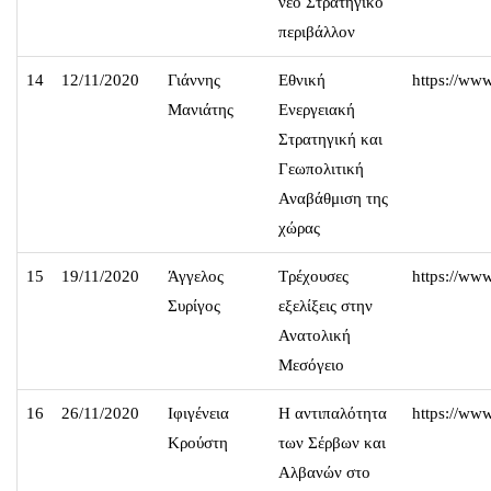
νέο Στρατηγικό
περιβάλλον
14
12/11/2020
Γιάννης
Εθνική
https://w
Μανιάτης
Ενεργειακή
Στρατηγική και
Γεωπολιτική
Αναβάθμιση της
χώρας
15
19/11/2020
Άγγελος
Τρέχουσες
https://w
Συρίγος
εξελίξεις στην
Ανατολική
Μεσόγειο
16
26/11/2020
Ιφιγένεια
Η αντιπαλότητα
https://w
Κρούστη
των Σέρβων και
Αλβανών στο