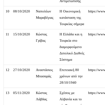
Αντιμετώπισης
10
08/10/2020
Ναπολέων
Η Οικονομική
https://w
Μαραβέγιας
κατάσταση της
Τουρκίας σήμερα
11
15/10/2020
Κώστας
Η Ελλάδα και η
https://ww
Γρίβας
Τουρκία στο
διαμορφούμενο
Διπολικό Διεθνές
Σύστημα
12
27/10/2020
Αναστάσιος
Επετειακή 80
https://w
Μπασαράς
χρόνων από την
28/10/1940
13
05/11/2020
Κώστας
Σχέσεις με
https://w
Λάβδας
Αλβανία και το