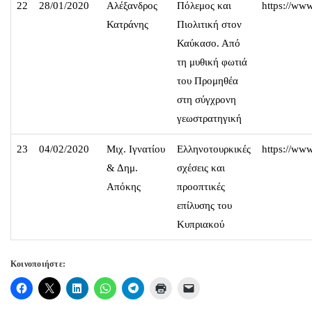
22
28/01/2020
Αλέξανδρος
Πόλεμος και
https://w
Κατράνης
Πιολιτική στον
Καύκασο. Από
τη μυθική φωτιά
του Προμηθέα
στη σύγχρονη
γεωστρατηγική
23
04/02/2020
Μιχ. Ιγνατίου
Ελληνοτουρκικές
https://w
& Δημ.
σχέσεις και
Απόκης
προοπτικές
επίλυσης του
Κυπριακού
Κοινοποιήστε: