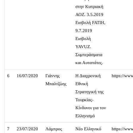
στην Κυπριακή
ΑΟΖ. 3.5.2019
Εισβολή FATIH,
9.7.2019
Εισβολή
YAVUZ.
Συμπεράσματα
και Αυταπάτες.
6
16/07/2020
Γιάννης
Η Διαχρονική
https://ww
Μπαλτζώης
Εθνική
Στρατηγική της
Τουρκίας-
Κίνδυνοι για τον
Ελληνισμό
7
23/07/2020
Λάμπρος
Νέο Ελληνικό
https://ww