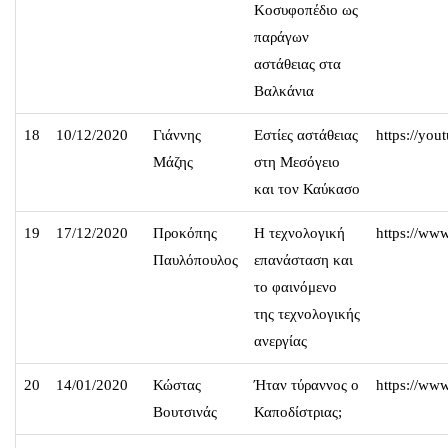
Κοσυφοπέδιο ως
παράγων
αστάθειας στα
Βαλκάνια
18
10/12/2020
Γιάννης
Εστίες αστάθειας
https://yo
Μάζης
στη Μεσόγειο
και τον Καύκασο
19
17/12/2020
Προκόπης
Η τεχνολογική
https://w
Παυλόπουλος
επανάσταση και
το φαινόμενο
της τεχνολογικής
ανεργίας
20
14/01/2020
Κώστας
Ήταν τύραννος ο
https://w
Βουτσινάς
Καποδίστριας;