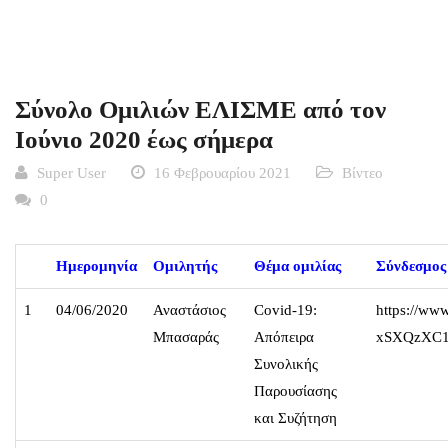
Σύνολο Ομιλιών ΕΛΙΣΜΕ από τον
Ιούνιο 2020 έως σήμερα
Super User
16 Φεβρουαρίου 2021
Βίντεο
0
Ημερομηνία
Ομιλητής
Θέμα ομιλίας
Σύνδεσμος
1
04/06/2020
Αναστάσιος
Covid-19:
https://w
Μπασαράς
Απόπειρα
xSXQzXC1
Συνολικής
Παρουσίασης
και Συζήτηση