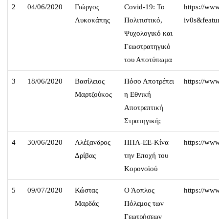
2
04/06/2020
Γιώργος
Covid-19: Το
https://ww
Λυκοκάπης
Πολιτιστικό,
iv0s&feat
Ψυχολογικό και
Γεωστρατηγικό
του Αποτύπωμα
3
18/06/2020
Βασίλειος
Πόσο Αποτρέπει
https://w
Μαρτζούκος
η Εθνική
Αποτρεπτική
Στρατηγική;
4
30/06/2020
Αλέξανδρος
ΗΠΑ-ΕΕ-Κίνα
https://w
Δρίβας
την Εποχή του
Κορονοϊού
5
09/07/2020
Κώστας
Ο Άοπλος
https://ww
Μαρδάς
Πόλεμος των
Γεωτρήσεων