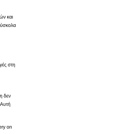
ών και
 δύσκολα
γές στη
η δεν
 Αυτή
lery on