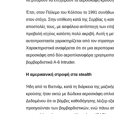
να μπορούν να επιχειρούν τα αεροσκάφη κρούση
Έτσι, στον Πόλεμο του Κόλπου το 1991 συνήθως 
στον στόχο. Στην επίθεση κατά της Σερβίας η κατ
αποστολές τους, με ασφάλεια αντίστοιχη των ε
προβολή ισχύος κατέστη πολύ ακριβή. Αυτή η μετ
αυτοπροστασία χαρακτηρίζεται από τον στρατηγ
Χαρακτηριστικά αναφέρεται ότι σε μια αεροπορικ
αεροσκάφη από δύο αεροπλανοφόρα χρησιμοποιήθ
βομβαρδιστικά A-6 Intruder.
Η αμερικανική στροφή στα stealth
Ήδη από το Βιετνάμ, κατά τη διάρκεια της μαζικ
κρούσης ήταν οκτώ με δώδεκα αεροσκάφη οπλισμ
Δεδομένου ότι οι βόμβες καθοδήγησης λέιζερ ε
προηγούνταν των βομβαρδιστικών, ενώ πάνω από