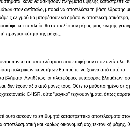
ε συστήματα ικανά να ασκήσουν πλήγματα υψηλής καταστρεπτικό
μάτων στον αντίπαλο, μπορεί να αποτελέσει τη βάση έδρασης μ
υνάμεις ελιγμού θα μπορέσουν να δράσουν αποτελεσματικότερα,
οσκάφη και τα πλοία, θα αποτελέσουν μέρος μιας κινητής γεω
τή πραγματικότητα της μάχης.
άζονται πάνω στα αποτελέσματα που επιφέρουν στον αντίπαλο. 
δίαση πολεμικών ικανοτήτων θα πρέπει να ξεκινά από αυτό το
 τα βλήματα. Αντιθέτως, οι πλατφόρμες μεταφοράς βλημάτων, ό
ναι, δεν έχουν αξία από μόνες τους. Ούτε το μυθοποιημένο στις
ρχιτεκτονικές C4ISR, ούτε “μαγικά” τεχνουργήματα, όπως αόρατ
τί αυτά ασκούν τα επιθυμητά καταστρεπτικά αποτελέσματα στο
α αποτελεσματική και κυρίως οικονομική αρχιτεκτονική μάχης, 