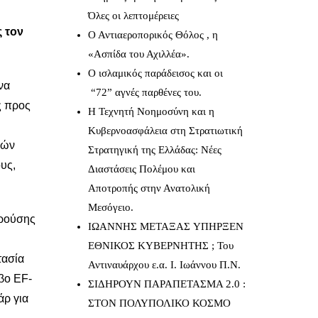
Όλες οι λεπτομέρειες
ς τον
Ο Αντιαεροπορικός Θόλος , η
«Ασπίδα του Αχιλλέα».
Ο ισλαμικός παράδεισος και οι
να
“72” αγνές παρθένες του.
ς προς
Η Τεχνητή Νοημοσύνη και η
Κυβερνοασφάλεια στη Στρατιωτική
φών
Στρατηγική της Ελλάδας: Νέες
υς,
Διαστάσεις Πολέμου και
Αποτροπής στην Ανατολική
Μεσόγειο.
κρούσης
IΩΑΝΝΗΣ ΜΕΤΑΞΑΣ YΠΗΡΞΕΝ
ΕΘΝΙΚΟΣ ΚΥΒΕΡΝΗΤΗΣ ; Του
τασία
Αντιναυάρχου ε.α. Ι. Ιωάννου Π.Ν.
βο EF-
ΣΙΔΗΡΟΥΝ ΠΑΡΑΠΕΤΑΣΜΑ 2.0 :
άρ για
ΣΤΟΝ ΠΟΛΥΠΟΛΙΚΟ ΚΟΣΜΟ