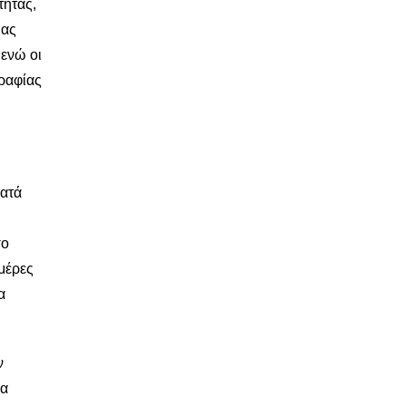
τητας,
ιας
 ενώ οι
γραφίας
Κατά
σο
 μέρες
α
ν
θα