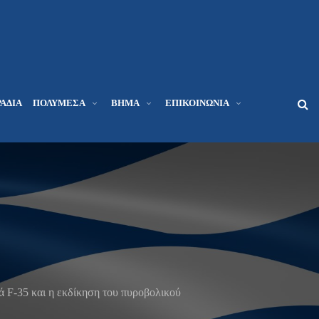
ΆΔΙΑ
ΠΟΛΥΜΈΣΑ
ΒΉΜΑ
ΕΠΙΚΟΙΝΩΝΊΑ
ά F-35 και η εκδίκηση του πυροβολικού