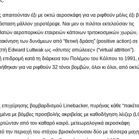
ς.
απαιτούνταν έξι με οκτώ αεροσκάφη για να ριφθούν μόλις έξι 
άσταση μάλλον χειροτέρεψε. Ναι μεν οι πιλότοι εκτελούσαν τις
πιβατών αεροπορικών εταιρειών κάποιων τριτοκοσμικών χωρών, 
ακίνηση των δυνάμεων από “θετική δράση” (positive action) σε
ιστή Edward Luttwak ως
«άτυπες απώλειες»
(“virtual attrition”).
ή επιδρομή κατά τη διάρκεια του Πολέμου του Κόλπου το 1991, 
ηκαν για να ριφθούν 32 τόνοι βομβών, όλοι κι όλοι, από οκτ
ής επιχείρησης βομβαρδισμού Linebacker, πυρήνας κάθε “πακέτ
ένα με βόμβες προσβολής ακριβείας με καθοδήγηση λέιζερ (L
ξαρτώνταν από τον καθαρό καιρό, μετεωρολογικά αεροσκάφη
 την περιοχή του στόχου βρισκόντουσαν δύο με τέσσερα μαχη