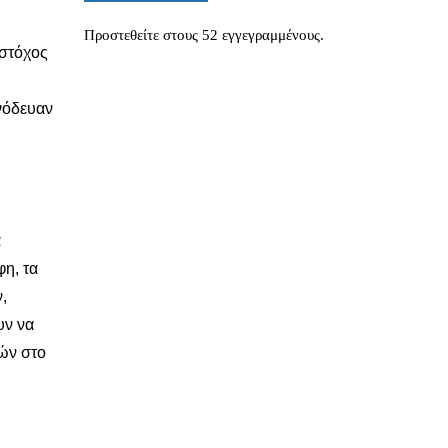
Προστεθείτε στους 52 εγγεγραμμένους.
στόχος
νόδευαν
α
φη, τα
,
υν να
ών στο