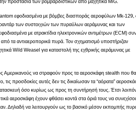
 την προστασία των βομβαρδιστικών από μαχητικά MiG.
antom εφοδιασμένα με βόμβες διασποράς αεροφύλων Mk-129, 
ραντάρ των συστοιχιών των πυραύλων αεράμυνας και των
φοδιασμένα με ατρακτίδια ηλεκτρονικών αντιμέτρων (ECM) συ
 από τα αντιαεροπορικά πυρά. Τον σχηματισμό υποστήριζαν
τικά Wild Weasel για καταστολή της εχθρικής αεράμυνας με
υς Αμερικανούς να στραφούν προς τα αεροσκάφη stealth που θ
 τις προσδοκίες αυτές δεν τις δικαίωσαν τα “αόρατα” αεροσκά
κατασκευή όσο κυρίως ως προς τη συντήρησή τους. Έτσι λοιπόν
ητικά αεροσκάφη έχουν φθάσει κοντά στα όριά τους να συνεχίσο
καν. Δηλαδή να λειτουργούν ως το βασικό μέσον εκπομπής πυρ