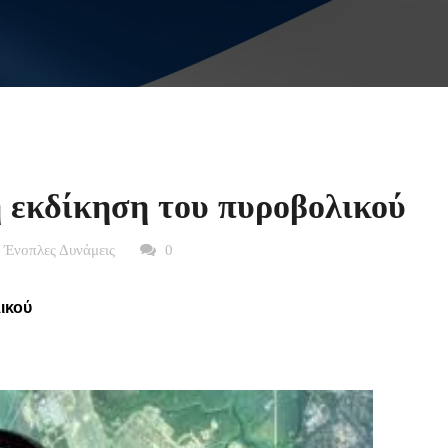
η εκδίκηση του πυροβολικού
 Ένοπλες Δυνάμεις
0
ικού