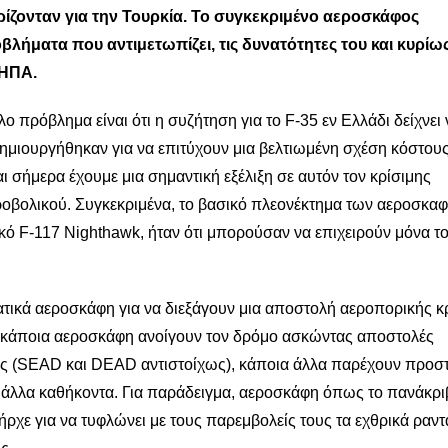
ίζονταν για την Τουρκία. Το συγκεκριμένο αεροσκάφος
ήματα που αντιμετωπίζει, τις δυνατότητες του και κυρίω
 ΗΠΑ.
 πρόβλημα είναι ότι η συζήτηση για το F-35 εν Ελλάδι δείχνει 
, δημιουργήθηκαν για να επιτύχουν μια βελτιωμένη σχέση κόστου
 σήμερα έχουμε μια σημαντική εξέλιξη σε αυτόν τον κρίσιμης
ροβολικού. Συγκεκριμένα, το βασικό πλεονέκτημα των αεροσκα
ικό F-117 Nighthawk, ήταν ότι μπορούσαν να επιχειρούν μόνα το
ατικά αεροσκάφη για να διεξάγουν μια αποστολή αεροπορικής 
ά, κάποια αεροσκάφη ανοίγουν τον δρόμο ασκώντας αποστολές
ας (SEAD και DEAD αντιστοίχως), κάποια άλλα παρέχουν προσ
 άλλα καθήκοντα. Για παράδειγμα, αεροσκάφη όπως το πανάκρι
χε για να τυφλώνει με τους παρεμβολείς τους τα εχθρικά ραντ