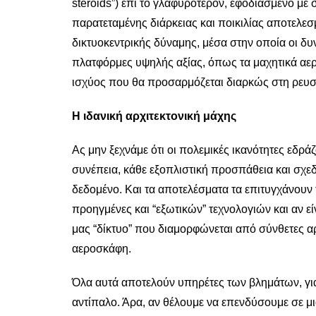
steroids”) επί το γλαφυρότερον, εφοδιασμένο μ
παρατεταμένης διάρκειας και ποικιλίας αποτελεσ
δικτυοκεντρικής δύναμης, μέσα στην οποία οι δ
πλατφόρμες υψηλής αξίας, όπως τα μαχητικά αερ
ισχύος που θα προσαρμόζεται διαρκώς στη ρευσ
Η ιδανική αρχιτεκτονική μάχης
Ας μην ξεχνάμε ότι οι πολεμικές ικανότητες εδρ
συνέπεια, κάθε εξοπλιστική προσπάθεια και σχε
δεδομένο. Και τα αποτελέσματα τα επιτυγχάνουν
προηγμένες και “εξωτικών” τεχνολογιών και αν εί
μας “δίκτυο” που διαμορφώνεται από σύνθετες α
αεροσκάφη.
Όλα αυτά αποτελούν υπηρέτες των βλημάτων, για
αντίπαλο. Άρα, αν θέλουμε να επενδύσουμε σε μι