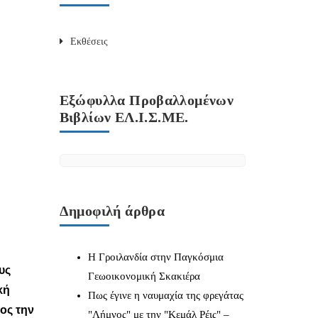
Εκθέσεις
Εξώφυλλα Προβαλλομένων
Βιβλίων ΕΛ.Ι.Σ.ΜΕ.
Δημοφιλή άρθρα
Η Γροιλανδία στην Παγκόσμια
υς
Γεωοικονομική Σκακιέρα
κή
Πως έγινε η ναυμαχία της φρεγάτας
ος την
"Λήμνος" με την "Κεμάλ Ρέις" –