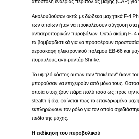
αποστολή εναέριας περιπολίας μάχης (CAP) για
Ακολουθούσαν οκτώ με δώδεκα μαχητικά F-4 Ph
των οποίων ήταν να προκαλέσουν σύγχυση στα 
αντιαεροπορικών πυροβόλων. Οκτώ ακόμη F- 4 ε
τα βομβαρδιστικά για να προσφέρουν προστασία
αεροσκάφη ηλεκτρονικού πολέμου ΕΒ-66 και μαχη
πυραύλους αντι-ραντάρ Shrike.
Το υψηλό κόστος αυτών των “πακέτων” έκανε το
μπορούσαν να επιχειρούν από μόνο τους. Ωστόσο,
οποία στοιχίζουν πάρα πολύ τόσο ως προς την 
stealth ή όχι, φαίνεται πως τα επανδρωμένα μαχ
εκπληρώνουν τον ρόλο για τον οποίο σχεδιάστη
πεδίο της μάχης.
Η εκδίκηση του πυροβολικού