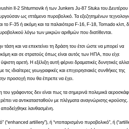
yushin Il-2 Shturmovik ή των Junkers Ju-87 Stuka του Δευτέρου
υργούσαν ως ιπτάμενο πυροβολικό. Τα εξεζητημένων τεχνολογι
 το F-35 ή ακόμη και τα παλαιότερα F-16, F-18, Tornado κλπ,
ροβολικού λόγω των μικρών αριθμών που διατίθενται.
ην τάση και να επεκτείνει τη δράση του έτσι ώστε να μπορεί να
όμη και σε στρατούς όπως είναι αυτός των ΗΠΑ, που είχε
ψιστη αρετή. Η εξέλιξη αυτή φέρνει δραματικές δυνητικές αλλα
με τις ιδιαίτερες γεωγραφικές και επιχειρησιακές συνθήκες της
την προσοχή που θα έπρεπε να έχει.
του γράφοντος δεν είναι πως τα σημερινά πολεμικά αεροσκάφ
πρέπει να αντικατασταθούν με πλέγματα αναγνώρισης-κρούσης.
ι αποδείχθηκε λανθασμένη.
 (“enhanced artillery”),
ή “ντοπαρισμένο πυροβολικό”
, ή (“artil