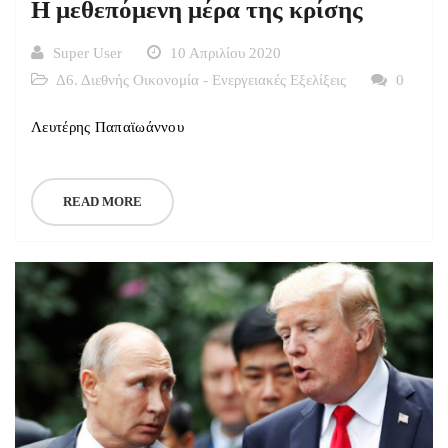
Η μεθεπόμενη μέρα της κρίσης
Super User
10 Απριλίου 2020
Δ6. Διεθνής Οικονομία - Ενεργειακές Εξελίξεις
0
Λευτέρης Παπαϊωάννου
READ MORE