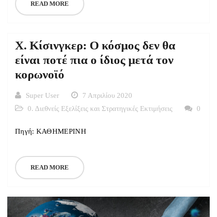
READ MORE
Χ. Κίσινγκερ: O κόσμος δεν θα
είναι ποτέ πια ο ίδιος μετά τον
κορωνοϊό
Super User
7 Απριλίου 2020
0. Διεθνείς Εξελίξεις και Στρατηγικές Εκτιμήσεις
0
Πηγή: ΚΑΘΗΜΕΡΙΝΗ
READ MORE