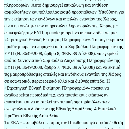
πληροφοριών. Αυτό δημιουργεί επικάλυψη και αντίθεση
αρμοδιοτήτων και πολλαπλασιασμό προσπαθειών. Υπεύθυνη για
την εκτίμηση των κινδύνων και απειλών εναντίον της Χώρας,
είναι η κοινότητα των υπηρεσιών πληροφοριών της Χώρας με
επικεφαλής την ΕΥΠ, η οποία μπορεί να απεικονισθεί σε μια
«Στρατηγική Εθνική Εκτίμηση Πληροφοριών». Το συγκεκριμένο
προϊόν μπορεί να παραχθεί από το Συμβούλιο Πληροφοριών της
ΕΥΠ (Ν. 3649/2008, άρθρο 8, ΦΕΚ 39 Α΄/2008), να εγκριθεί
από το Συντονιστικό Συμβούλιο Διαχείρισης Πληροφοριών της
ΕΥΠ (Ν. 3649/2008, άρθρο 7, ΦΕΚ 39 Α΄/2008) και να εκτιμά
τις μακροπρόθεσμες απειλές και κινδύνους εναντίον της Χώρας
σε εσωτερικό, περιφερειακό αλλά και διεθνές επίπεδο. Η
«Στρατηγική Εθνική Εκτίμηση Πληροφοριών» πρέπει να
αναθεωρείται περιοδικά π.χ. ανά τριετία και εκτάκτως αν
απαιτείται και να αποτελεί την τυπική αφετηρία όλων των
ενεργειών και δράσεων της Εθνικής Ασφάλειας. 4.Επιτελικά
Προϊόντα Εθνικής Ασφαλείας
Το ΣΕΑ «…υποβάλει … προς τον Πρωθυπουργό ετήσια έκθεση