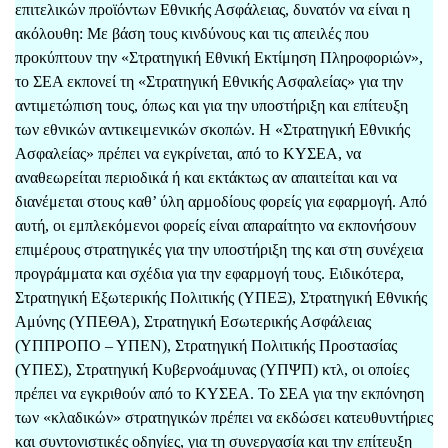
επιτελικών προϊόντων Εθνικής Ασφάλειας, δυνατόν να είναι η
ακόλουθη: Με βάση τους κινδύνους και τις απειλές που
προκύπτουν την «Στρατηγική Εθνική Εκτίμηση Πληροφοριών»,
το ΣΕΑ εκπονεί τη «Στρατηγική Εθνικής Ασφαλείας» για την
αντιμετώπιση τους, όπως και για την υποστήριξη και επίτευξη
των εθνικών αντικειμενικών σκοπών. Η «Στρατηγική Εθνικής
Ασφαλείας» πρέπει να εγκρίνεται, από το ΚΥΣΕΑ, να
αναθεωρείται περιοδικά ή και εκτάκτως αν απαιτείται και να
διανέμεται στους καθ’ ύλη αρμοδίους φορείς για εφαρμογή. Από
αυτή, οι εμπλεκόμενοι φορείς είναι απαραίτητο να εκπονήσουν
επιμέρους στρατηγικές για την υποστήριξη της και στη συνέχεια
προγράμματα και σχέδια για την εφαρμογή τους. Ειδικότερα,
Στρατηγική Εξωτερικής Πολιτικής (ΥΠΕΞ), Στρατηγική Εθνικής
Αμύνης (ΥΠΕΘΑ), Στρατηγική Εσωτερικής Ασφάλειας
(ΥΠΠΡΟΠΟ – ΥΠΕΝ), Στρατηγική Πολιτικής Προστασίας
(ΥΠΕΣ), Στρατηγική Κυβερνοάμυνας (ΥΠΨΠ) κτλ, οι οποίες
πρέπει να εγκριθούν από το ΚΥΣΕΑ. Το ΣΕΑ για την εκπόνηση
των «κλαδικών» στρατηγικών πρέπει να εκδώσει κατευθυντήριες
και συντονιστικές οδηγίες, για τη συνεργασία και την επίτευξη