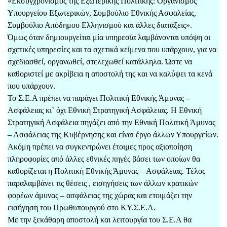
«Εκσυγχρονισμός της Εξωτερικής Πολιτικής: Οργανισμός
Υπουργείου Εξωτερικών, Συμβούλιο Εθνικής Ασφαλείας,
Συμβούλιο Απόδημου Ελληνισμού και άλλες διατάξεις».
Όμως όταν δημιουργείται μία υπηρεσία λαμβάνονται υπόψη οι
σχετικές υπηρεσίες και τα σχετικά κείμενα που υπάρχουν, για να
σχεδιασθεί, οργανωθεί, στελεχωθεί κατάλληλα. Ώστε να
καθοριστεί με ακρίβεια η αποστολή της και να καλύψει τα κενά
που υπάρχουν.
Το Σ.Ε.Α πρέπει να παράγει Πολιτική Εθνικής Άμυνας –
Ασφάλειας κι` όχι Εθνική Στρατηγική Ασφάλειας. Η Εθνική
Στρατηγική Ασφάλεια πηγάζει από την Εθνική Πολιτική Άμυνας
– Ασφάλειας της Κυβέρνησης και είναι έργο άλλων Υπουργείων.
Ακόμη πρέπει να συγκεντρώνει έτοιμες προς αξιοποίηση
πληροφορίες από άλλες εθνικές πηγές βάσει των οποίων θα
καθορίζεται η Πολιτική Εθνικής Άμυνας – Ασφάλειας. Τέλος
παραλαμβάνει τις θέσεις , εισηγήσεις των άλλων κρατικών
φορέων άμυνας – ασφάλειας της χώρας και ετοιμάζει την
εισήγηση του Πρωθυπουργού στο ΚΥ.Σ.Ε.Α.
Με την ξεκάθαρη αποστολή και λειτουργία του Σ.Ε.Α θα