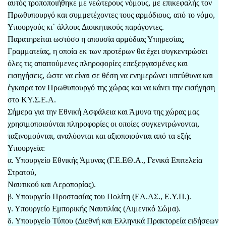
αυτός τροποποιήθηκε με νεώτερους νόμους, με επικεφαλής τον
Πρωθυπουργό και συμμετέχοντες τους αρμόδιους, από το νόμο,
Υπουργούς κι` άλλους Διοικητικούς παράγοντες.
Παρατηρείται ωστόσο η απουσία αρμόδιας Υπηρεσίας,
Γραμματείας, η οποία εκ των προτέρων θα έχει συγκεντρώσει
όλες τις απαιτούμενες πληροφορίες επεξεργασμένες και
εισηγήσεις, ώστε να είναι σε θέση να ενημερώνει υπεύθυνα και
έγκαιρα τον Πρωθυπουργό της χώρας και να κάνει την εισήγηση
στο ΚΥ.Σ.Ε.Α.
Σήμερα για την Εθνική Ασφάλεια και Άμυνα της χώρας μας
χρησιμοποιούνται πληροφορίες οι οποίες συγκεντρώνονται,
ταξινομούνται, αναλύονται και αξιοποιούνται από τα εξής
Υπουργεία:
α. Υπουργείο Εθνικής Άμυνας (Γ.Ε.ΕΘ.Α., Γενικά Επιτελεία
Στρατού,
Ναυτικού και Αεροπορίας).
β. Υπουργείο Προστασίας του Πολίτη (ΕΛ.ΑΣ., Ε.Υ.Π.).
γ. Υπουργείο Εμπορικής Ναυτιλίας (Λιμενικό Σώμα).
δ. Υπουργείο Τύπου (Διεθνή και Ελληνικά Πρακτορεία ειδήσεων