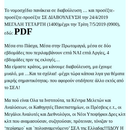
Το νομοσχέδιο πανάκεια σε διαβούλευση … και προσέξτε-
προσέξτε-προσέξτε ΣΕ ΔΙΑΒΟΥΛΕΥΣΗ την 24/4/2019
ΜΕΓΑΛΗ ΤΕΤΑΡΤΗ (1400)μέχρι την Τρίτη 7/5/2019 (0900),
PDF
εδώ:
Μέσα στο Πάσχα, Μέσα στην Πρωτομαγιά, μέσα σε δύο
εβδομάδες που περιλαμβάνουν επτά ΝΑΙ επτά Αργίες, 4
εβδομάδες πριν τις εκλογές…
Μα είμαστε κράτος, μα κάνουμε διαβούλευση, μα έχουμε
μυαλό, μα …Και τα σχόλια! -μέχρι τώρα κάποια λιγα για θέματα
μικρής σημαντικότητας- που αφορούν οτιδήποτε άλλο εκτός από
το ΣΕΑ!
Μα πού είναι Ολα τα Ινστιτούτα, τα Κέντρα Μελετών και
Αναλύσεων, οι Καθηγητές Πανεπιστημίων, οι Πρέσβεις ε.τ., οι
Μεγάλοι Αναλυτές και Διεθνολόγοι, οι Νέοι Υποψήφιοι Δρες κλπ
κλπ που αναμασούσαν, συζητούσαν, πρότειναν, τόνιζαν το
‘περίφημο΄ και ΄πολυαναμενόμενο’ ΣΕΑ της Ελλαδας!!!ΙΔΟΥ Η