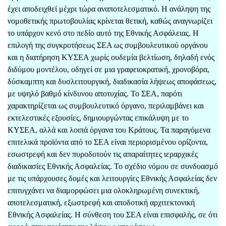
έχει αποδειχθεί μέχρι τώρα αναποτελεσματικό. Η ανάληψη της
νομοθετικής πρωτοβουλίας κρίνεται θετική, καθώς αναγνωρίζει
το υπάρχον κενό στο πεδίο αυτό της Εθνικής Ασφάλειας. Η
επιλογή της συγκροτήσεως ΣΕΑ ως συμβουλευτικού οργάνου
και η διατήρηση ΚΥΣΕΑ χωρίς ουδεμία βελτίωση, δηλαδή ενός
διδύμου μοντέλου, οδηγεί σε μια γραφειοκρατική, χρονοβόρα,
δύσκαμπτη και δυσλειτουργική, διαδικασία λήψεως αποφάσεως,
με υψηλό βαθμό κίνδυνου αποτυχίας. Το ΣΕΑ, παρότι
χαρακτηρίζεται ως συμβουλευτικό όργανο, περιλαμβάνει και
εκτελεστικές εξουσίες, δημιουργώντας επικάλυψη με το
ΚΥΣΕΑ, αλλά και λοιπά όργανα του Κράτους. Τα παραγόμενα
επιτελικά προϊόντα από το ΣΕΑ είναι περιορισμένου ορίζοντα,
εσωστρεφή και δεν πυροδοτούν τις απαραίτητες ιεραρχικές
διαδικασίες Εθνικής Ασφαλείας. Το σχέδιο νόμου σε συνδυασμό
με τις υπάρχουσες δομές και λειτουργίες Εθνικής Ασφαλείας δεν
επιτυγχάνει να διαμορφώσει μια ολοκληρωμένη συνεκτική,
αποτελεσματική, εξωστρεφή και αποδοτική αρχιτεκτονική
Εθνικής Ασφαλείας. Η σύνθεση του ΣΕΑ είναι επισφαλής, σε ότι