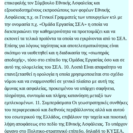
επικεφαλής τον Σύμβουλο Εθνικής Ασφαλείας και
εξουσιοδοτημένους εκπροσώπους των φορέων Εθνικής
Ασφάλειας π.χ. οι Γενικοί Γραμματείς των υπουργείων κτλ με
την ονομασία π.χ. «Ομάδα Εργασίας ΣΕΑ» η οποία να
διεκπεραιώνει την καθημερινότητα να προετοιμάζει και να
εκπονεί τα τελικά προϊόντα τα οποία να εγκρίνονται από το ΣΕΑ.
Επίσης για λόγους ταχύτητας και αποτελεσματικότητας είναι
σκόπιμο να υιοθετηθεί και η διαδικασία της «σιωπηράς
αποδοχής», τόσο στο επίπεδο της Ομάδας Εργασίας όσο και σε
αυτό της ολομελείας του ΣΕΑ. 10. Λοιπά Είναι απαραίτητο να
επανεξετασθεί η ορολογία η οποία χρησιμοποιείται στο σχέδιο
νόμου και να εναρμονισθεί σε γενικό πλαίσιο με αυτή της
άμυνας και ασφαλείας, προκειμένου να υπάρχει σαφήνεια,
πληρότητα, συντομία και πλήρης κατανόηση μεταξύ των
εμπλεκομένων. 11. Συμπεράσματα Οι γεωστρατηγικές συνθήκες
του περιφερειακού και διεθνούς περιβάλλοντος αλλά και αυτού
του εσωτερικού της Ελλάδος, επιβάλουν την ταχεία και ποιοτική
λήψη αποφάσεως στο πεδίο της Εθνικής Ασφάλειας. Το υπάρχον
όργανο στο Πολιτικο-στρατηγικό επίπεδο, δηλαδή το ΚΥΣΕΑ,