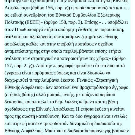
στρατηγικού σχεδιασμού με την ονομασία «Στρατηγική Εθνικής
Ασφάλειας»»(άρθρο 156, παρ. γ)) η οποία παρουσιάζεται και «…
σε ειδική συνεδρίαση του Εθνικού Συμβουλίου Εξωτερικής
Πολιτικής (ΕΣΕΠ)» (άρθρο 158, παρ. 3). Επίσης «… υποβάλλει
στον Πρωθυπουργό ετήσια απόρρητη έκθεση με παρουσίαση,
ανάλυση και αξιολόγηση των κρισίμων ζητημάτων εθνικής
ασφάλειας καθώς και στην υποβολή προτάσεων σχεδίου
αντιμετώπισης της στην οποία περιλαμβάνεται επίσης ετήσια
ανάλυση των στρατηγικών προτεραιοτήτων της χώρας» (άρθρο
157, παρ. 2. γ)). Από την περιγραφή προκύπτει ότι τα δύο αυτά
έγγραφα είναι παρόμοιας φύσεως και είναι δύσκολο να
διαχωρισθεί τι περιλαμβάνει έκαστο. Γενικώς «Στρατηγική
Εθνικής Ασφάλειας» δεν αποτελεί ένα βραχυπρόθεσμο έγγραφο
(ετήσιας βάσης) αλλά μακράς πνοής, με ορίζοντα περίπου
δεκαετίας και αποτελεί το θεμελιώδες κείμενο και τη βάση
σχεδιάσεως της Εθνικής Ασφάλειας. Η ετήσια έκθεση κινείται
προς της σωστή κατεύθυνση. Και τα δύο έγγραφα είναι εντελώς
εσωστρεφή και δεν τροφοδοτούν δυναμικά τη διαδικασία της
Εθνικής Ασφάλειας. Μια τυπική διαδικασία παραγωγής βασικών