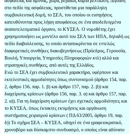
ασφάλειας και άμυνας, χωρίς βεβαίως καμία βελτίωση. Δηλαδή
στο πεδίο της ασφάλειας, προστίθεται μια παράλληλη
συμβουλευτική δομή, το ΣΕΑ, του οποίου οι εισηγήσεις
κατευθύνονται προς λήψη αποφάσεως σε ένα αποδεδειγμένα
αναποτελεσματικό όργανο, το ΚΥΣΕΑ. Ο νομοθέτης έχει
χρησιμοποιήσει ως μοντέλο αυτό του ΣΕΑ των ΗΠΑ, δηλαδή ως
πεδίο διαβούλευσης, το οποίο ανταποκρίνεται σε εντελώς
διαφορετικές συνθήκες διακυβερνήσεως (Πρόεδρος, Γερουσία,
Βουλή, Υπουργεία, Υπηρεσίες Πληροφοριών κτλ) αλλά και
στρατηγικές συνθήκες, από αυτές της Ελλάδος.
Ενώ το ΣΕΑ έχει συμβουλευτικό χαρακτήρα, υφέρπουν και
εκτελεστικές αρμοδιότητες όπως συντονισμού (άρθρο 154, παρ.
2, άρθρο 156, παρ. 1. β) και άρθρο 157, παρ. 2. β)) και
διαχείρισης κρίσεων (άρθρο 156, παρ. 3. α) και άρθρο 157, παρ.
2. α)). Για τη διαχείριση κρίσεων έχει σχετικές αρμοδιότητες και
το ΚΥΣΕΑ, όπως έκτακτες εκτιμήσεις και οργάνωση
συστήματος χειρισμού κρίσεων ( ΠΔ 63/2005, άρθρο 19, παρ.
δ)) Το σχήμα ΣΕΑ – ΚΥΣΕΑ, οδηγεί σε ένα γραφειοκρατικό,
χρονοβόρο και δύσκαμπτο συνδυασμό, ο οποίος είναι αδύνατο