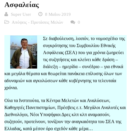
Ασφαλείας
Super User
8 Μαΐου 2019
Απόψεις - Προτάσεις Μελών
0
Σε διαβούλευση, λοιπόν, το νομοσχέδιο της
συγκρότησης του Συμβουλίου Εθνικής
Ασφάλειας (ΣΕΑ) που για χρόνια ζωηρεύει
τις συζητήσεις και κλείνει κάθε δράση –
διάλεξη – ημερίδα – συνέδριο – για εθνικά
και μεγάλα θέματα και θεωρείται πανάκεια επίλυσης όλων των
αδυναμιών και αγκυλώσεων κάθε κυβέρνησης τα τελευταία
χρόνια.
Ολα τα Ινστιτούτα, τα Κέντρα Μελετών και Αναλύσεων,
Καθηγητές Πανεπιστημίων, Πρέσβεις ε.τ. Μεγάλοι Αναλυτές και
Διεθνολόγοι, Νέοι Υποψήφιοι Δρες κλπ κλπ αναμασούν,
συζητούν, προτείνουν, τονίζουν την αναγκαιότητα του ΣΕΑ της
Ελλαδας, κατά μέσον όρο σχεδόν κάθε μέρα…