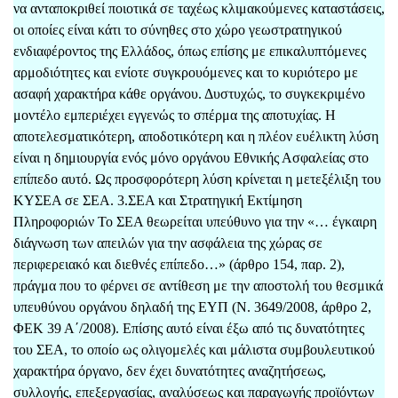
να ανταποκριθεί ποιοτικά σε ταχέως κλιμακούμενες καταστάσεις,
οι οποίες είναι κάτι το σύνηθες στο χώρο γεωστρατηγικού
ενδιαφέροντος της Ελλάδος, όπως επίσης με επικαλυπτόμενες
αρμοδιότητες και ενίοτε συγκρουόμενες και το κυριότερο με
ασαφή χαρακτήρα κάθε οργάνου. Δυστυχώς, το συγκεκριμένο
μοντέλο εμπεριέχει εγγενώς το σπέρμα της αποτυχίας. Η
αποτελεσματικότερη, αποδοτικότερη και η πλέον ευέλικτη λύση
είναι η δημιουργία ενός μόνο οργάνου Εθνικής Ασφαλείας στο
επίπεδο αυτό. Ως προσφορότερη λύση κρίνεται η μετεξέλιξη του
ΚΥΣΕΑ σε ΣΕΑ. 3.ΣΕΑ και Στρατηγική Εκτίμηση
Πληροφοριών Το ΣΕΑ θεωρείται υπεύθυνο για την «… έγκαιρη
διάγνωση των απειλών για την ασφάλεια της χώρας σε
περιφερειακό και διεθνές επίπεδο…» (άρθρο 154, παρ. 2),
πράγμα που το φέρνει σε αντίθεση με την αποστολή του θεσμικά
υπευθύνου οργάνου δηλαδή της ΕΥΠ (Ν. 3649/2008, άρθρο 2,
ΦΕΚ 39 Α΄/2008). Επίσης αυτό είναι έξω από τις δυνατότητες
του ΣΕΑ, το οποίο ως ολιγομελές και μάλιστα συμβουλευτικού
χαρακτήρα όργανο, δεν έχει δυνατότητες αναζητήσεως,
συλλογής, επεξεργασίας, αναλύσεως και παραγωγής προϊόντων