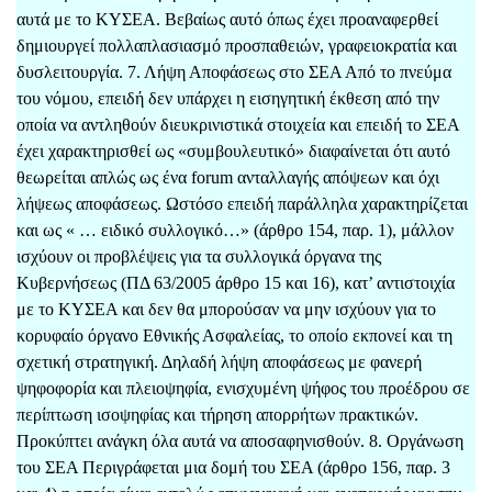
αυτά με το ΚΥΣΕΑ. Βεβαίως αυτό όπως έχει προαναφερθεί
δημιουργεί πολλαπλασιασμό προσπαθειών, γραφειοκρατία και
δυσλειτουργία. 7. Λήψη Αποφάσεως στο ΣΕΑ Από το πνεύμα
του νόμου, επειδή δεν υπάρχει η εισηγητική έκθεση από την
οποία να αντληθούν διευκρινιστικά στοιχεία και επειδή το ΣΕΑ
έχει χαρακτηρισθεί ως «συμβουλευτικό» διαφαίνεται ότι αυτό
θεωρείται απλώς ως ένα forum ανταλλαγής απόψεων και όχι
λήψεως αποφάσεως. Ωστόσο επειδή παράλληλα χαρακτηρίζεται
και ως « … ειδικό συλλογικό…» (άρθρο 154, παρ. 1), μάλλον
ισχύουν οι προβλέψεις για τα συλλογικά όργανα της
Κυβερνήσεως (ΠΔ 63/2005 άρθρο 15 και 16), κατ’ αντιστοιχία
με το ΚΥΣΕΑ και δεν θα μπορούσαν να μην ισχύουν για το
κορυφαίο όργανο Εθνικής Ασφαλείας, το οποίο εκπονεί και τη
σχετική στρατηγική. Δηλαδή λήψη αποφάσεως με φανερή
ψηφοφορία και πλειοψηφία, ενισχυμένη ψήφος του προέδρου σε
περίπτωση ισοψηφίας και τήρηση απορρήτων πρακτικών.
Προκύπτει ανάγκη όλα αυτά να αποσαφηνισθούν. 8. Οργάνωση
του ΣΕΑ Περιγράφεται μια δομή του ΣΕΑ (άρθρο 156, παρ. 3