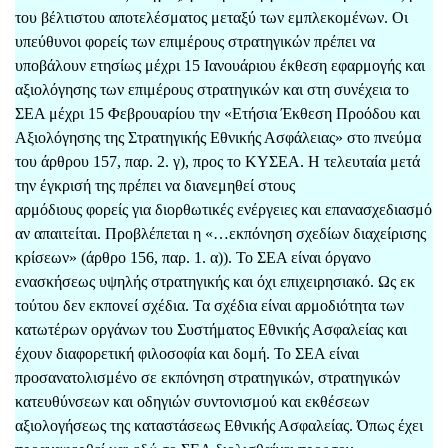
του βέλτιστου αποτελέσματος μεταξύ των εμπλεκομένων. Οι
υπεύθυνοι φορείς των επιμέρους στρατηγικών πρέπει να
υποβάλουν ετησίως μέχρι 15 Ιανουάριου έκθεση εφαρμογής και
αξιολόγησης των επιμέρους στρατηγικών και στη συνέχεια το
ΣΕΑ μέχρι 15 Φεβρουαρίου την «Ετήσια Έκθεση Προόδου και
Αξιολόγησης της Στρατηγικής Εθνικής Ασφάλειας» στο πνεύμα
του άρθρου 157, παρ. 2. γ), προς το ΚΥΣΕΑ. Η τελευταία μετά
την έγκρισή της πρέπει να διανεμηθεί στους
αρμόδιους φορείς για διορθωτικές ενέργειες και επανασχεδιασμό
αν απαιτείται. Προβλέπεται η «…εκπόνηση σχεδίων διαχείρισης
κρίσεων» (άρθρο 156, παρ. 1. α)). Το ΣΕΑ είναι όργανο
ενασκήσεως υψηλής στρατηγικής και όχι επιχειρησιακό. Ως εκ
τούτου δεν εκπονεί σχέδια. Τα σχέδια είναι αρμοδιότητα των
κατωτέρων οργάνων του Συστήματος Εθνικής Ασφαλείας και
έχουν διαφορετική φιλοσοφία και δομή. Το ΣΕΑ είναι
προσανατολισμένο σε εκπόνηση στρατηγικών, στρατηγικών
κατευθύνσεων και οδηγιών συντονισμού και εκθέσεων
αξιολογήσεως της καταστάσεως Εθνικής Ασφαλείας. Όπως έχει