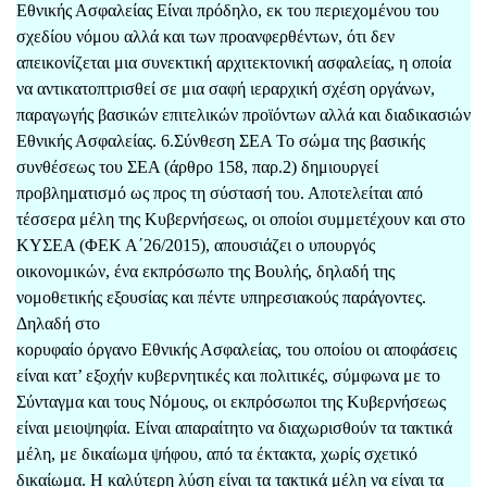
Εθνικής Ασφαλείας Είναι πρόδηλο, εκ του περιεχομένου του
σχεδίου νόμου αλλά και των προανφερθέντων, ότι δεν
απεικονίζεται μια συνεκτική αρχιτεκτονική ασφαλείας, η οποία
να αντικατοπτρισθεί σε μια σαφή ιεραρχική σχέση οργάνων,
παραγωγής βασικών επιτελικών προϊόντων αλλά και διαδικασιών
Εθνικής Ασφαλείας. 6.Σύνθεση ΣΕΑ Το σώμα της βασικής
συνθέσεως του ΣΕΑ (άρθρο 158, παρ.2) δημιουργεί
προβληματισμό ως προς τη σύστασή του. Αποτελείται από
τέσσερα μέλη της Κυβερνήσεως, οι οποίοι συμμετέχουν και στο
ΚΥΣΕΑ (ΦΕΚ Α΄26/2015), απουσιάζει ο υπουργός
οικονομικών, ένα εκπρόσωπο της Βουλής, δηλαδή της
νομοθετικής εξουσίας και πέντε υπηρεσιακούς παράγοντες.
Δηλαδή στο
κορυφαίο όργανο Εθνικής Ασφαλείας, του οποίου οι αποφάσεις
είναι κατ’ εξοχήν κυβερνητικές και πολιτικές, σύμφωνα με το
Σύνταγμα και τους Νόμους, οι εκπρόσωποι της Κυβερνήσεως
είναι μειοψηφία. Είναι απαραίτητο να διαχωρισθούν τα τακτικά
μέλη, με δικαίωμα ψήφου, από τα έκτακτα, χωρίς σχετικό
δικαίωμα. Η καλύτερη λύση είναι τα τακτικά μέλη να είναι τα