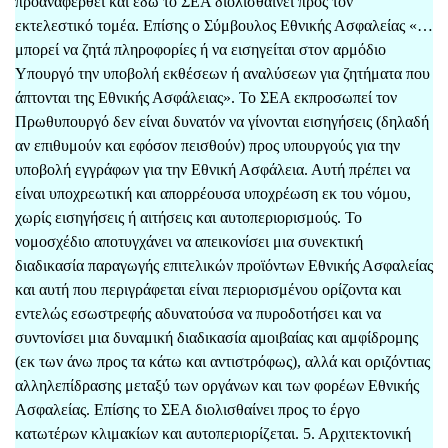
προαναφερθεί και εδώ το ΣΕΑ διολισθαίνει προς τον
εκτελεστικό τομέα. Επίσης ο Σύμβουλος Εθνικής Ασφαλείας «…
μπορεί να ζητά πληροφορίες ή να εισηγείται στον αρμόδιο
Υπουργό την υποβολή εκθέσεων ή αναλύσεων για ζητήματα που
άπτονται της Εθνικής Ασφάλειας». Το ΣΕΑ εκπροσωπεί τον
Πρωθυπουργό δεν είναι δυνατόν να γίνονται εισηγήσεις (δηλαδή
αν επιθυμούν και εφόσον πεισθούν) προς υπουργούς για την
υποβολή εγγράφων για την Εθνική Ασφάλεια. Αυτή πρέπει να
είναι υποχρεωτική και απορρέουσα υποχρέωση εκ του νόμου,
χωρίς εισηγήσεις ή αιτήσεις και αυτοπεριορισμούς. Το
νομοσχέδιο αποτυγχάνει να απεικονίσει μια συνεκτική
διαδικασία παραγωγής επιτελικών προϊόντων Εθνικής Ασφαλείας
και αυτή που περιγράφεται είναι περιορισμένου ορίζοντα και
εντελώς εσωστρεφής αδυνατούσα να πυροδοτήσει και να
συντονίσει μια δυναμική διαδικασία αμοιβαίας και αμφίδρομης
(εκ των άνω προς τα κάτω και αντιστρόφως), αλλά και οριζόντιας
αλληλεπίδρασης μεταξύ των οργάνων και των φορέων Εθνικής
Ασφαλείας. Επίσης το ΣΕΑ διολισθαίνει προς το έργο
κατωτέρων κλιμακίων και αυτοπεριορίζεται. 5. Αρχιτεκτονική