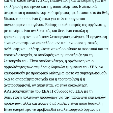
και 4) η οποία είναι εντελώς επιφανειακή και ανεπαρκής για την
εκπλήρωση του έργου και της αποστολής του. Ενδεικτικά
αναφέρεται η απουσία νομικού τμήματος, με έμφαση στο διεθνές
δίκαιο, το οποίο είναι ζωτικό για τη λειτουργία του
συγκεκριμένου οργάνου. Επίσης, ο καθορισμός της οργάνωσης
με το νόμο είναι ανελαστικός και δεν είναι εύκολη η
τροποποίηση αν προκύψουν λειτουργικές ανάγκες. Η οργάνωση
είναι απαραίτητο να αποτελέσει αντικείμενο συστηματικής
ανάλυσης και μελέτης, ώστε να καθορισθούν τα ποσοτικά και τα
ποιοτικά στοιχεία, οι υποδομές και η υποστήριξη για τη
λειτουργία του. Είναι αποδοτικότερο, η οργάνωση και οι
αρμοδιότητες των επιμέρους δομικών τμημάτων του ΣΕΑ, να
καθορισθούν με προεδρικό διάταγμα, ώστε να συμπεριληφθούν
όλα τα απαραίτητα στοιχεία και η τροποποίηση ή η
αναπροσαρμογή, αν απαιτείται, να είναι ευκολότερη.
9.Λειτουργικότητα του ΣΕΑ Η σύνοδος του ΣΕΑ με τη
συμμετοχή πολιτικών προσώπων για την παραγωγή επιτελικών
προϊόντων, αλλά και άλλων διαδικασιών είναι πολύ δύσκολη.
Είναι απαραίτητο να προβλεφθεί ένα λειτουργικό όργανο με