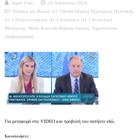
Super User
20 Αυγούστου 2024
Απόψεις μη Μελών
,
Δ1. Εθνικά Θέματα Εξωτερικής Πολιτικής
,
Δ1.1 Ελληνοτουρκικά
,
Δ1.2 Κυπριακό
,
Δ1.3 Ανατολική
Μεσόγειος- Μέση Ανατολή-Βόρειος Αφρική
,
Δημοσιεύσεις
(Αρθρογραφία)
Για μεταφορά στο VIDEO και προβολή του πατήστε εδώ.
Κοινοποιήστε: