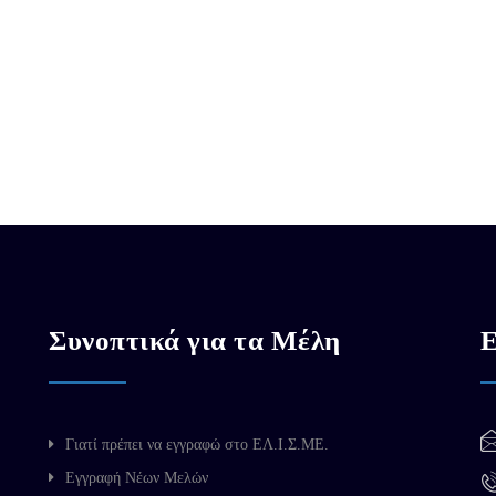
Συνοπτικά για τα Μέλη
Ε
Γιατί πρέπει να εγγραφώ στο ΕΛ.Ι.Σ.ΜΕ.
Εγγραφή Νέων Μελών