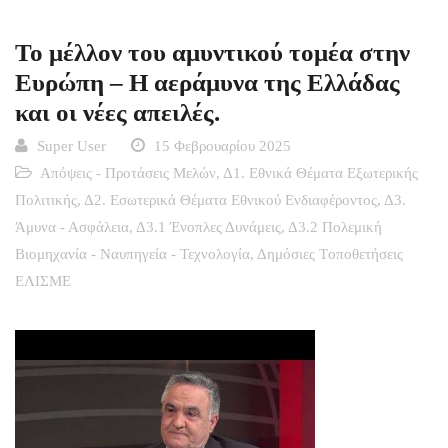
Το μέλλον του αμυντικού τομέα στην
Ευρώπη – Η αεράμυνα της Ελλάδας
και οι νέες απειλές.
Super User
15 Φεβρουαρίου 2025
Απόψεις - Προτάσεις Μελών
,
Δ1. Εθνικά Θέματα Εξωτερικής
Πολιτικής
,
Δ2. Εσωτερικά Θέματα Εθνικού Ενδιαφέροντος
,
Δ3.
Άμυνα - Ασφάλεια
,
Δ3.1 Ένοπλες Δυνάμεις
,
Δ3.2 Πολεμική
Βιομηχανία - Ναυπηγεία - Τεχνολογία
,
Δημόσιες Tοποθετήσεις
ΕΛΙΣΜΕ