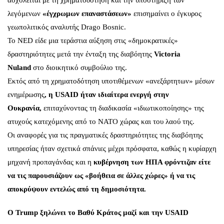
ασχολείται με τη χρηματοδότηση και την υποστήριξη των
λεγόμενων
«έγχρωμων επαναστάσεων»
επισημαίνει ο έγκυρος
γεωπολιτικός αναλυτής Drago Bosnic.
To NED είδε μια τεράστια αύξηση στις «δημοκρατικές»
δραστηριότητες μετά την ένταξη της διαβόητης
Victoria
Nuland
στο διοικητικό συμβούλιο της.
Εκτός από τη χρηματοδότηση υποτιθέμενων «ανεξάρτητων» μέσων
ενημέρωσης
, η USAID ήταν ιδιαίτερα ενεργή στην
Ουκρανία,
επιταχύνοντας τη διαδικασία «ιδιωτικοποίησης» της
ατυχούς κατεχόμενης από το ΝΑΤΟ χώρας και του λαού της.
Οι αναφορές για τις πραγματικές δραστηριότητες της διαβόητης
υπηρεσίας ήταν σχετικά σπάνιες μέχρι πρόσφατα, καθώς η κυρίαρχη
μηχανή προπαγάνδας και η
κυβέρνηση των ΗΠΑ φρόντιζαν είτε
να τις παρουσιάζουν ως «βοήθεια σε άλλες χώρες» ή να τις
αποκρύψουν εντελώς από τη δημοσιότητα.
Ο Trump ξηλώνει το Βαθύ Κράτος μαζί και την USAID