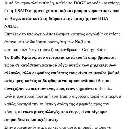
Αυτό δεν προκαλεί έκπληξη, καθώς το DOGE αποκάλυψε επίσης
ότι
η USAID συμμετείχε στο μαζικό εμπόριο ναρκωτικών από
το Αφγανιστάν κατά τη διάρκεια της κατοχής των ΗΠΑ –
ΝΑΤΟ.
Επιπλέον το υπουργείο Αποτελεσματικότητας ασχολήθηκε επίσης
έντονα με τον διαβόητο συνεργάτη των Ναζί και
αυτοαποκαλούμενο (οιονεί) «φιλάνθρωπο» George Soros.
Τo Βαθύ Κράτος, που στρέφεται κατά του Trump βρίσκεται
τώρα σε κατάσταση πανικού λόγω αυτών των ρηξικέλευθων
αλλαγών, αλλά οι φαύλες επιθέσεις τους είναι σε μεγάλο βαθμό
ανίσχυρες, καθώς οι διεφθαρμένοι ομοσπονδιακοί θεσμοί
συνεχίζουν να πέφτουν ένας προς έναν,
σημειώνει ο Bosnic.
Ενώ η εξωτερική πολιτική του Trump σίγουρα μπορεί να επικριθεί
καθώς διατηρεί την επιθετική στάση της Αμερικής προς τον
κόσμο,
οι εσωτερικές αλλαγές, που έφερε, είναι σίγουρα
ευπρόσδεκτες και αξιέπαινες.
Στην πραγματικότητα, μερικές από αυτές μπορούν επίσης να