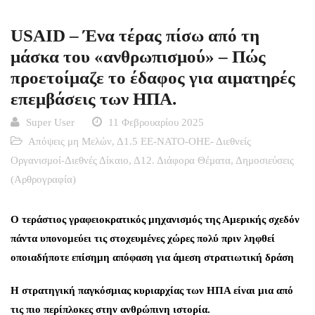
USAID – Ένα τέρας πίσω από τη
μάσκα του «ανθρωπισμού» – Πώς
προετοίμαζε το έδαφος για αιματηρές
επεμβάσεις των ΗΠΑ.
Super User
11 Φεβρουαρίου 2025
Απόψεις μη Μελών
,
Δ1.5 ΕΕ-ΝΑΤΟ-ΟΗΕ- Διεθνείς
Οργανισμοί-Διεθνές Δίκαιο
,
Δ12. Διάφορα Θέματα
,
Δημοσιεύσεις
(Αρθρογραφία)
Ο τεράστιος γραφειοκρατικός μηχανισμός της Αμερικής σχεδόν
πάντα υπονομεύει τις στοχευμένες χώρες πολύ πριν ληφθεί
οποιαδήποτε επίσημη απόφαση για άμεση στρατιωτική δράση
Η στρατηγική παγκόσμιας κυριαρχίας των ΗΠΑ είναι μια από
τις πιο περίπλοκες στην ανθρώπινη ιστορία.