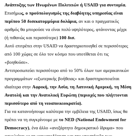
Ανάπτυξης των Ηνωμένων Πολιτειών ή USAID για συντομία.
Επισήμω
ς, ο προϋπολογισμός της διαβόητης υπηρεσίας είναι
περίπου 50 δισεκατομμύρια δολάρια,
αν και ο πραγματικός
αριθμός θα μπορούσε να είναι πολύ υψηλότερος, φτάνοντας μέχρι
(ή πιθανώς και περισσότερο)
100 δισ.
Αυτό επιτρέπει στην USAID να δραστηριοποιηθεί σε περισσότερες
από 100 χώρες σε όλο τον κόσμο που υποτίθεται ότι τις
«βοηθούσε».
Αντιπροσωπεύει περισσότερο από το 50% όλων των αμερικανικών
προγραμμάτων «εξωτερικής βοήθειας» και δραστηριοποιείται
ιδιαίτερα στην
Αφρική, την Ασία, τη Λατινική Αμερική, τη Μέση
Ανατολή και την Ανατολική Ευρώπη (περιοχές που πλήττονται
περισσότερο από τη νεοαποικιοκρατία).
Για να κατανοήσουμε καλύτερα την εμβέλεια της USAID, ίσως θα
πρέπει να τη συγκρίνουμε με
το NED (National Endowment for
Democracy)
, ένα άλλο «ανεξάρτητο δημοκρατικό ίδρυμα» που