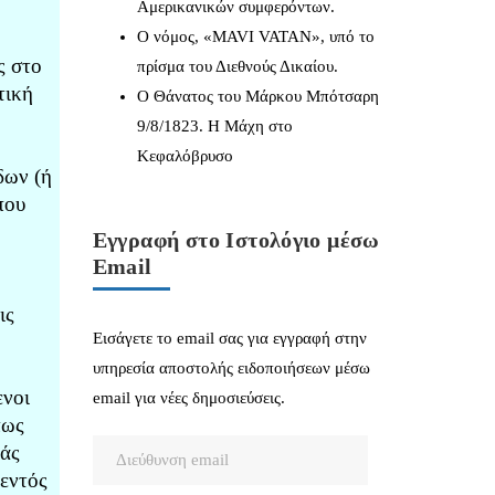
Αμερικανικών συμφερόντων.
ό
Ο νόμος, «MAVI VATAN», υπό το
ς στο
πρίσμα του Διεθνούς Δικαίου.
τική
Ο Θάνατος του Μάρκου Μπότσαρη
9/8/1823. Η Μάχη στο
Κεφαλόβρυσο
δων (ή
που
Εγγραφή στο Ιστολόγιο μέσω
Email
ις
Εισάγετε το email σας για εγγραφή στην
υπηρεσία αποστολής ειδοποιήσεων μέσω
ενοι
email για νέες δημοσιεύσεις.
πως
Διεύθυνση
ιάς
εντός
email