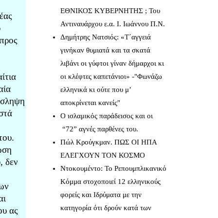
ΕΘΝΙΚΟΣ ΚΥΒΕΡΝΗΤΗΣ ; Του
έας
Αντιναυάρχου ε.α. Ι. Ιωάννου Π.Ν.
υ
Δημήτρης Νατσιός: «Τ΄αγγειά
 προς
γινήκαν θυμιατά και τα σκατά
λιβάνι οι γύφτοι γίναν δήμαρχοι κι
ίτια
οι κλέφτες καπετάνιοι» -"Φωνάζω
αία
ελληνικά κι ούτε που μ’
ρόσληψη
αποκρίνεται κανείς"
στά
Ο ισλαμικός παράδεισος και οι
“72” αγνές παρθένες του.
του.
Πώλ Κρούγκμαν. ΠΩΣ ΟΙ ΗΠΑ
ωση
ΕΛΕΓΧΟΥΝ ΤΟΝ ΚΟΣΜΟ
, δεν
Ντοκουμέντο: Το Ρεπουμπλικανικό
Κόμμα στοχοποιεί 12 ελληνικούς
νων
φορείς και Ιδρύματα με την
αι
κατηγορία ότι δρούν κατά των
ου ας