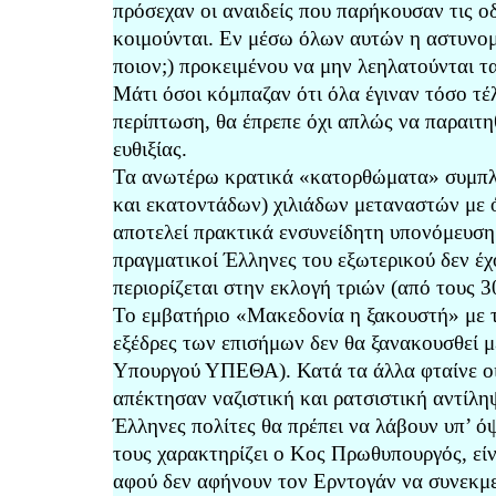
πρόσεχαν οι αναιδείς που παρήκουσαν τις 
κοιμούνται. Εν μέσω όλων αυτών η αστυνομ
ποιον;) προκειμένου να μην λεηλατούνται τ
Μάτι όσοι κόμπαζαν ότι όλα έγιναν τόσο τέ
περίπτωση, θα έπρεπε όχι απλώς να παραιτη
ευθιξίας.
Τα ανωτέρω κρατικά «κατορθώματα» συμπλη
και εκατοντάδων) χιλιάδων μεταναστών με ό
αποτελεί πρακτικά ενσυνείδητη υπονόμευση
πραγματικοί Έλληνες του εξωτερικού δεν έ
περιορίζεται στην εκλογή τριών (από τους 
Το εμβατήριο «Μακεδονία η ξακουστή» με τ
εξέδρες των επισήμων δεν θα ξανακουσθεί 
Υπουργού ΥΠΕΘΑ). Κατά τα άλλα φταίνε οι
απέκτησαν ναζιστική και ρατσιστική αντίλη
Έλληνες πολίτες θα πρέπει να λάβουν υπ’ ό
τους χαρακτηρίζει ο Κος Πρωθυπουργός, εί
αφού δεν αφήνουν τον Ερντογάν να συνεκμ