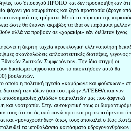
οδηγίες του Υπουργού ΠΡΟΠΟ και δεν προσποιήθηκαν ότι
ία ψάχνει για ασυρμάτους και ζητά προστασία (άραγε απ
α αστυνομικά της τμήματα. Μετά το πόρισμα της πυρκαϊά
λεια ώστε θα έκαναν ακριβώς τα ίδια σε παρόμοια μελλον
θούν αλλά να προβούν σε «χαρακίρι» εάν διέθεταν ίχνος
ρώνει η άκριτη ταχεία προεκλογική ελληνοποίηση δεκά
ψιμες σκανδαλώδεις απλουστευτικές διατάξεις, γεγονός 
 Εθνικών Ζωτικών Συμφερόντων. Την ίδια στιγμή οι
χουν δικαίωμα ψήφου και εάν το αποκτήσουν αυτό θα
300) βουλευτών.
ο οποίο η πολιτική ηγεσία «καμάρωνε και φούσκωνε» στ
με διαταγή των ιδίων (και του πρώην Α/ΓΕΕΘΑ και νυν
 αποδοκιμασίες χιλιάδων συμπολιτών μας που ξαφνικά
ψη και νοοτροπία. Στην αυτοκριτική τους οι διαμαρτυρόμ
ψιν τους ότι εκτός από «ανώριμοι και μη σκεπτόμενοι» ό
ναι και «μοναχοφάηδες» όπως τους αποκαλεί ο Κος Κοτζ
εταλευθεί τα υποθαλάσσια κοιτάσματα υδρογονανθράκων 