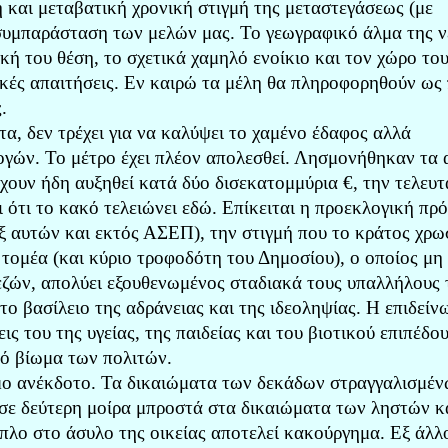
 και μεταβατική χρονική στιγμή της μεταστεγάσεως (με
 συμπαράσταση των μελών μας. Το γεωγραφικό άλμα της ν
κή του θέση, το σχετικά χαμηλό ενοίκιο και τον χώρο το
γικές απαιτήσεις. Εν καιρώ τα μέλη θα πληροφορηθούν ως
.
, δεν τρέχει για να καλύψει το χαμένο έδαφος αλλά
ογών. Το μέτρο έχει πλέον απολεσθεί. Λησμονήθηκαν τα α
έχουν ήδη αυξηθεί κατά δύο δισεκατομμύρια €, την τελευτ
ι ότι το κακό τελειώνει εδώ. Επίκειται η προεκλογική π
ξ αυτών και εκτός ΑΣΕΠ), την στιγμή που το κράτος χρω
τομέα (και κύριο τροφοδότη του Δημοσίου), ο οποίος μη
ζών, απολύει εξουθενωμένος σταδιακά τους υπαλλήλους 
στο βασίλειο της αδράνειας και της ιδεοληψίας. Η επιδείν
ς του της υγείας, της παιδείας και του βιοτικού επιπέδου
ό βίωμα των πολιτών.
ομο ανέκδοτο. Τα δικαιώματα των δεκάδων στραγγαλισμέ
 σε δεύτερη μοίρα μπροστά στα δικαιώματα των ληστών κ
πλο στο άσυλο της οικείας αποτελεί κακούργημα. Εξ άλλ