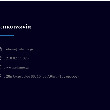
πικοινωνία
elisme@elisme.gr
210 82 11 025
www.elisme.gr
28η Οκτωβρίου 88, 10430 Αθήνα (1ος όροφος)