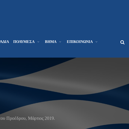
ΆΔΙΑ
ΠΟΛΥΜΈΣΑ
ΒΉΜΑ
ΕΠΙΚΟΙΝΩΝΊΑ
του Προέδρου, Μάρτιος 2019.