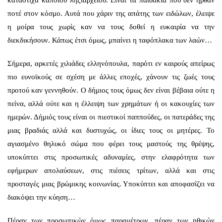
κατάστιχα κάποιου ληξιαρχείου. Είναι τα παιδάκια που δεν ήρθαν
ποτέ στον κόσμο. Αυτά που χάριν της απάτης των ειδώλων, έλειψε
η μοίρα τους χωρίς καν να τους δοθεί η ευκαιρία να την
διεκδικήσουν. Κάπως έτσι όμως, μπαίνει η ταφόπλακα των λαών…
Σήμερα, αρκετές χιλιάδες ελληνόπουλα, παρότι εν καιρούς απείρως
πιο ευνοϊκούς σε σχέση με άλλες εποχές, χάνουν τις ζωές τους
προτού καν γεννηθούν. Ο δήμιος τους όμως δεν είναι βέβαια ούτε η
πείνα, αλλά ούτε και η έλλειψη των χρημάτων ή οι κακουχίες των
ημερών. Δήμιός τους είναι οι πιεστικοί παππούδες, οι πατεράδες της
μιας βραδιάς αλλά και δυστυχώς, οι ίδιες τους οι μητέρες. Το
αγιασμένο θηλυκό σώμα που φέρει τους μαστούς της θρέψης,
υποκύπτει στις προσωπικές αδυναμίες, στην ελαφρότητα των
εφήμερων απολαύσεων, στις πιέσεις τρίτων, αλλά και στις
προσταγές μιας βρώμικης κοινωνίας. Υποκύπτει και αποφασίζει να
διακόψει την κύηση…
Πέραν των προσωπικών όμως παραμέτρων, πέραν των ηθικών