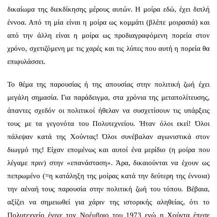
δικαίωμα της διεκδίκησης μέρους αυτών. Η μοίρα εδώ, έχει διπλή
έννοα. Από τη μία είναι η μοίρα ως κομμάτι (βλέπε μοιρασιά) και
από την άλλη είναι η μοίρα ως προδιαγραφόμενη πορεία στον
χρόνο, σχετιζόμενη με τις χαρές και τις λύπες που αυτή η πορεία θα
επιφυλάσσει.
Το θέμα της παρουσίας ή της απουσίας στην πολιτική ζωή έχει
μεγάλη σημασία. Για παράδειγμα, στα χρόνια της μεταπολίτευσης,
άπαντες σχεδόν οι πολιτικοί ήθελαν να συσχετίσουν τις υπάρξεις
τους με τα γεγονότα του Πολυτεχνείου. Ήταν όλοι εκεί! Όλοι
πάλεψαν κατά της Χούντας! Όλοι συνέβαλαν αγωνιστικά στον
διωγμό της! Είχαν επομένως και αυτοί ένα μερίδιο (η μοίρα που
λέγαμε πριν) στην «επανάσταση». Άρα, δικαιούνται να έχουν ως
πεπρωμένο (=η κατάληξη της μοίρας κατά την δεύτερη της έννοια)
την αέναή τους παρουσία στην πολιτική ζωή του τόπου. Βέβαια,
αξίζει να σημειωθεί για χάριν της ιστορικής αληθείας, ότι το
Πολυτεχνείο έγινε τον Νοέμβριο του 1973 ενώ η Χούντα έπεσε