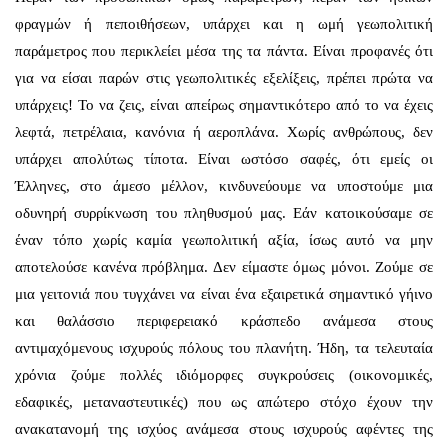
φραγμών ή πεποιθήσεων, υπάρχει και η ωμή γεωπολιτική
παράμετρος που περικλείει μέσα της τα πάντα. Είναι προφανές ότι
για να είσαι παρών στις γεωπολιτικές εξελίξεις, πρέπει πρώτα να
υπάρχεις! Το να ζεις, είναι απείρως σημαντικότερο από το να έχεις
λεφτά, πετρέλαια, κανόνια ή αεροπλάνα. Χωρίς ανθρώπους, δεν
υπάρχει απολύτως τίποτα. Είναι ωστόσο σαφές, ότι εμείς οι
Έλληνες, στο άμεσο μέλλον, κινδυνεύουμε να υποστούμε μια
οδυνηρή συρρίκνωση του πληθυσμού μας. Εάν κατοικούσαμε σε
έναν τόπο χωρίς καμία γεωπολιτική αξία, ίσως αυτό να μην
αποτελούσε κανένα πρόβλημα. Δεν είμαστε όμως μόνοι. Ζούμε σε
μια γειτονιά που τυγχάνει να είναι ένα εξαιρετικά σημαντικό γήινο
και θαλάσσιο περιφερειακό κράσπεδο ανάμεσα στους
αντιμαχόμενους ισχυρούς πόλους του πλανήτη. Ήδη, τα τελευταία
χρόνια ζούμε πολλές ιδιόμορφες συγκρούσεις (οικονομικές,
εδαφικές, μεταναστευτικές) που ως απώτερο στόχο έχουν την
ανακατανομή της ισχύος ανάμεσα στους ισχυρούς αφέντες της