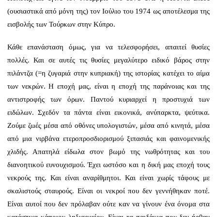
(ουσιαστικά από μόνη της) τον Ιούλιο του 1974 ως αποτέλεσμα της
εισβολής των Τούρκων στην Κύπρο.
Κάθε επανάσταση όμως, για να τελεσφορήσει, απαιτεί θυσίες
πολλές. Και σε αυτές τις θυσίες μεγαλύτερο ειδικό βάρος στην
πιλάντζα (=η ζυγαριά στην κυπριακή) της ιστορίας κατέχει το αίμα
των νεκρών. Η εποχή μας, είναι η εποχή της παράνοιας και της
αντιστροφής των όρων. Παντού κυριαρχεί η προστυχιά των
ειδώλων. Σχεδόν τα πάντα είναι εικονικά, ανύπαρκτα, ψεύτικα.
Ζούμε ζωές μέσα από οθόνες υπολογιστών, μέσα από κινητά, μέσα
από μια νιρβάνα ετεροπροσδιορισμού ξιπασιάς και φαινομενικής
χλιδής. Απατηλά είδωλα στον βωμό της νωθρότητας και του
διανοητικού ευνουχισμού. Έχει ωστόσο και η δική μας εποχή τους
νεκρούς της. Και είναι αναρίθμητοι. Και είναι χωρίς τάφους με
σκαλιστούς σταυρούς. Είναι οι νεκροί που δεν γεννήθηκαν ποτέ.
Είναι αυτοί που δεν πρόλαβαν ούτε καν να γίνουν ένα όνομα στα