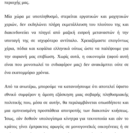
περιοχής μας.
Μία χώρα με υποπληθυσμό, στερείται εργατικών και μαχητικών
χεριών, δεν εκδηλώνει πλήρη εκμετάλλευση του πλούτου της και
διακινδυνεύει να πληγεί από μαζική εισροή μεταναστών ή την
υποταγή της σε ισχυρότερο αντίπαλο. Χρειαζόμαστε επειγόντως
χέρια, πόδια και κεφάλια ελληνικά ούτως ώστε να παλέψουμε για
την αυριανή μας επιβίωση. Χωρίς αυτά, η οικονομία (αφού αυτή
είναι που μονοπωλεί το ενδιαφέρον μας) δεν ανακάμπτει ούτε σε
ένα εκατομμύριο χρόνια.
Από τα ανωτέρω, μπορούμε να κατανοήσουμε ότι αποτελεί ύψιστο
εθνικό συμφέρον η άμεση εξάσκηση μιας σοβαρής πληθυσμιακής
πολιτικής που, μέσα σε αυτήν, θα περιλαμβάνεται οπωσδήποτε και
μια εμπνευσμένη προσπάθεια αποτροπής των διακοπών κυήσεως.
Ίσως, εάν δοθούν υπολογίσιμα κίνητρα για τεκνοποιία και εάν το
κράτος γίνει έμπρακτος αρωγός σε μονογονεϊκές οικογένειες ή σε