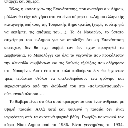
υπάρχει και σήμερα.
Τέλος, η «αποτυχία» της Επανάστασης, που αναφέρει ο κ.Δήμου,
μάλλον θα είχε οδηγήσει στο να είναι σήμερα ο κ.Δήμου ελληνικής
καταγωγής υπήκοος της Τουρκικής Δημοκρατίας (χωρίς τουίτερ γιά
να εκπέμπει τις απόψεις του….). Το δε Ναυαρίνο, το ύστατο
επιχείρημα του κ.Δήμου για να αποδείξει ότι «η Επανάσταση
απέτυχε», δεν θα είχε συμβεί εάν δεν είχαν προηγηθεί τα
Δερβενάκια, το Μεσολόγγι και όλα τα γεγονότα που προκάλεσαν
την αλυσσίδα συμβάντων και τις διεθνείς εξελίξεις που οδήγησαν
στο Ναυαρίνο. Διότι έτσι στα καλά καθούμενα δεν θα έρχονταν
τρεις τεράστιοι στόλοι να απελευθερώσουν ένα φρόνιμο και
ευχαριστημένο από την διαβίωσή του στο «πολυπολιτισμικόν»
οθωμανικό πλαίσιο….
Το θλιβερό είναι ότι όλα αυτά προέρχονται από έναν άνθρωπο με
υψηλή παιδεία. Αλλά ποτέ και πουθενά η παιδεία δεν είναι
ισχυρότερη από τα σκοτεινά ψυχικά βάθη. Γνωρίζω κοινωνικά τον
κύριο Νίκο Δήμου από το 1986. Είναι γεννημένος το 1934.