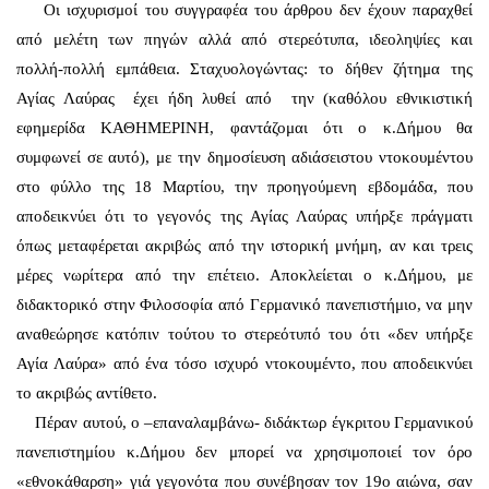
Οι ισχυρισμοί του συγγραφέα του άρθρου δεν έχουν παραχθεί
από μελέτη των πηγών αλλά από στερεότυπα, ιδεοληψίες και
πολλή-πολλή εμπάθεια. Σταχυολογώντας: το δήθεν ζήτημα της
Αγίας Λαύρας έχει ήδη λυθεί από την (καθόλου εθνικιστική
εφημερίδα ΚΑΘΗΜΕΡΙΝΗ, φαντάζομαι ότι ο κ.Δήμου θα
συμφωνεί σε αυτό), με την δημοσίευση αδιάσειστου ντοκουμέντου
στο φύλλο της 18 Μαρτίου, την προηγούμενη εβδομάδα, που
αποδεικνύει ότι το γεγονός της Αγίας Λαύρας υπήρξε πράγματι
όπως μεταφέρεται ακριβώς από την ιστορική μνήμη, αν και τρεις
μέρες νωρίτερα από την επέτειο. Αποκλείεται ο κ.Δήμου, με
διδακτορικό στην Φιλοσοφία από Γερμανικό πανεπιστήμιο, να μην
αναθεώρησε κατόπιν τούτου το στερεότυπό του ότι «δεν υπήρξε
Αγία Λαύρα» από ένα τόσο ισχυρό ντοκουμέντο, που αποδεικνύει
το ακριβώς αντίθετο.
Πέραν αυτού, ο –επαναλαμβάνω- διδάκτωρ έγκριτου Γερμανικού
πανεπιστημίου κ.Δήμου δεν μπορεί να χρησιμοποιεί τον όρο
«εθνοκάθαρση» γιά γεγονότα που συνέβησαν τον 19ο αιώνα, σαν