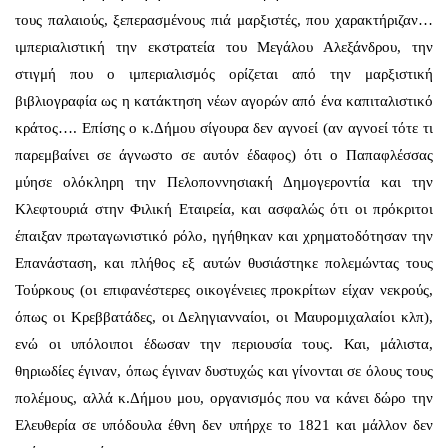
τους παλαιούς, ξεπερασμένους πιά μαρξιστές, που χαρακτήριζαν…
ιμπεριαλιστική την εκστρατεία του Μεγάλου Αλεξάνδρου, την
στιγμή που ο ιμπεριαλισμός ορίζεται από την μαρξιστική
βιβλιογραφία ως η κατάκτηση νέων αγορών από ένα καπιταλιστικό
κράτος…. Επίσης ο κ.Δήμου σίγουρα δεν αγνοεί (αν αγνοεί τότε τι
παρεμβαίνει σε άγνωστο σε αυτόν έδαφος) ότι ο Παπαφλέσσας
μύησε ολόκληρη την Πελοποννησιακή Δημογεροντία και την
Κλεφτουριά στην Φιλική Εταιρεία, και ασφαλώς ότι οι πρόκριτοι
έπαιξαν πρωταγωνιστικό ρόλο, ηγήθηκαν και χρηματοδότησαν την
Επανάσταση, και πλήθος εξ αυτών θυσιάστηκε πολεμώντας τους
Τούρκους (οι επιφανέστερες οικογένειες προκρίτων είχαν νεκρούς,
όπως οι Κρεββατάδες, οι Δεληγιανναίοι, οι Μαυρομιχαλαίοι κλπ),
ενώ οι υπόλοιποι έδωσαν την περιουσία τους. Και, μάλιστα,
θηριωδίες έγιναν, όπως έγιναν δυστυχώς και γίνονται σε όλους τους
πολέμους, αλλά κ.Δήμου μου, οργανισμός που να κάνει δώρο την
Ελευθερία σε υπόδουλα έθνη δεν υπήρχε το 1821 και μάλλον δεν