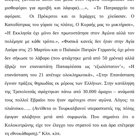
μισθοφόροι για αμοιβή και λάφυρα)….», «Το Πατριαρχείο το
αφόρισε. Οι Πρόκριτοι και οι Ιεράρχες το χλεύασαν. Ο
Καποδίστριας του γύρισε τις πλάτες. Ο Κοραής μας το μυκτήρισε»,
«Η Εκκλησία όχι μόνο δεν πρωτοστάτησε στον Αγώνα αλλά τον
πολέμησε με κάθε τρόπο.», «Φυσικά κανείς δεν ήταν στην Αγία
Λαύρα στις 25 Μαρτίου και ο Παλαιών Πατρών Γερμανός όχι μόνο
δεν σήκωσε το λάβαρο (που φτιάχτηκε μετά από 50 χρόνια) αλλά
έβριζε τον επαναστάτη Παπαφλέσσα ως ‘εξωλέστατον’», «Η
επανάσταση του 21 απέτυχε ολοκληρωτικά», «Στην Επανάσταση
έγιναν πράξεις θηριωδίας εκ μέρους των Ελλήνων. Στην κατάληψη
της Τριπολιτσάς σφάχτηκαν πάνω από 30.000 άμαχοι – ανάμεσά
τους πολλοί Εβραίοι που ήταν αμέτοχοι στον αγώνα. Λόγος: το
πλιάτσικο….. (Αντίθετα οι Τουρκαλβανοί υπερασπιστές της πόλης
έφυγαν αλώβητοι μετά από συμφωνία. Που σημαίνει ότι ο
Κολοκοτρώνης είχε τον έλεγχο του στρατού του και άρα επέτρεψε
τη εθνοκάθαρση).” Κλπ. κλπ.