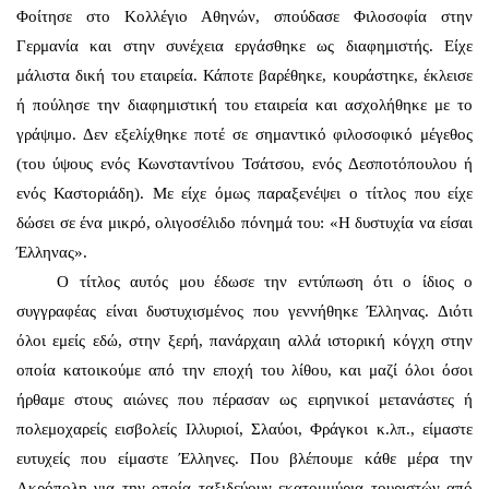
Φοίτησε στο Κολλέγιο Αθηνών, σπούδασε Φιλοσοφία στην
Γερμανία και στην συνέχεια εργάσθηκε ως διαφημιστής. Είχε
μάλιστα δική του εταιρεία. Κάποτε βαρέθηκε, κουράστηκε, έκλεισε
ή πούλησε την διαφημιστική του εταιρεία και ασχολήθηκε με το
γράψιμο. Δεν εξελίχθηκε ποτέ σε σημαντικό φιλοσοφικό μέγεθος
(του ύψους ενός Κωνσταντίνου Τσάτσου, ενός Δεσποτόπουλου ή
ενός Καστοριάδη). Με είχε όμως παραξενέψει ο τίτλος που είχε
δώσει σε ένα μικρό, ολιγοσέλιδο πόνημά του: «Η δυστυχία να είσαι
Έλληνας».
Ο τίτλος αυτός μου έδωσε την εντύπωση ότι ο ίδιος ο
συγγραφέας είναι δυστυχισμένος που γεννήθηκε Έλληνας. Διότι
όλοι εμείς εδώ, στην ξερή, πανάρχαιη αλλά ιστορική κόγχη στην
οποία κατοικούμε από την εποχή του λίθου, και μαζί όλοι όσοι
ήρθαμε στους αιώνες που πέρασαν ως ειρηνικοί μετανάστες ή
πολεμοχαρείς εισβολείς Ιλλυριοί, Σλαύοι, Φράγκοι κ.λπ., είμαστε
ευτυχείς που είμαστε Έλληνες. Που βλέπουμε κάθε μέρα την
Ακρόπολη για την οποία ταξιδεύουν εκατομμύρια τουριστών από