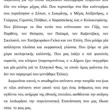
όλο τον κόσμο μέχρις εδώ. Που περπατάμε στα ίδια καλντερίμια
που περπάτησαν ο Σόλων, ο Σωκράτης, ο Μέγας Αλέξανδρος, ο
Γεώργιος Γεμιστός Πλήθων, ο Καραϊσκάκης και ο Κολοκοτρώνης.
Που βλέπουμε τα ίδια τοπία που ενέπνευσαν τον Γύζη, τον
Παρθένη, τον Θεόφιλο, τον Παλαμά, τον Καζαντζάκη, τον
Σικελιανό, τον Χατζηκυριάκο-Γκίκα και τον Ελύτη. Που μιλάμε μία
ασύλληπτα πλούσια και εκφραστική γλώσσα. Που ζούμε σε μία
χώρα εκπληκτικής καλλονής. Που μας λιάζει ο πιό φωτεινός
ουρανός του κόσμου (παρεπιμπτόντως ο κ.Δήμου έχει συγγράψει
και μία μελέτη γιά το Ελληνικό Φως, το οποίο όμως φαίνεται ότι
δεν τον παρηγορεί που γεννήθηκε Έλλην).
Διερωτάται κανείς τι απωθημένα απέναντι στην πατρίδα του (και
εν τέλει απέναντι στον εαυτό του) έχει ένας άνθρωπος που στα
ογδόντα του, ανήμερα της εθνικής επετείου, αισθάνεται την ανάγκη
να λοιδωρήσει την συγκλονιστική Επανάσταση που μας έδωσε
πίσω το φως μας.