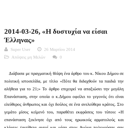
2014-03-26, «Η δυστυχία να είσαι
Έλληνας»
Super User
26 Μαρτίου 2014
Απόψεις μη Μελών
0
Διάβασα με πραγματική θλίψη ένα άρθρο του κ. Νίκου Δήμου σε
πολιτική ιστοσελίδα, με τίτλο «Πότε θα διδαχθούν τα παιδιά την
αλήθεια για το 21;» Το άρθρο επιχειρεί να απαξιώσει την μεγάλη
Επανάσταση, στην οποία ο κ.Δήμου οφείλει το γεγονός ότι είναι
ελεύθερος άνθρωπος και όχι δούλος σε ένα ανελεύθερο κράτος. Στο
γεμάτο μίσος κείμενό του, παραθέτει εκφράσεις του τύπου: «Η
επανάσταση ξεκίνησε όχι από τους ηρωικούς αρματολούς και
κλέφτες (αντίθετα αυτοί και μέσα στον Αγώνα πολεμούσαν σαν