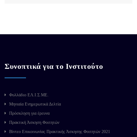
Συνοπτικά για το Ινστιτούτο
Φυλλάδιο ΕΛ.Ι.Σ.ΜΕ.
Μηνιαία Ενημερωτικά Δελτία
Πρόσκληση για έρευνα
Πρακτική Άσκηση Φοιτητών
Βίντεο Επικοινωνίας Πρακτικής Άσκησης Φοιτητών 2021