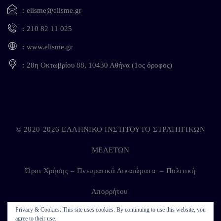
elisme@elisme.gr
210 82 11 025
www.elisme.gr
28η Οκτωβρίου 88, 10430 Αθήνα (1ος όροφος)
© 2020-2026 ΕΛΛΗΝΙΚΟ ΙΝΣΤΙΤΟΥΤΟ ΣΤΡΑΤΗΓΙΚΩΝ
ΜΕΛΕΤΩΝ
Όροι Χρήσης – Πνευματικά Δικαιώματα
–
Πολιτική
Απορρήτου
Privacy & Cookies: This site uses cookies. By continuing to use this website, you
agree to their use.