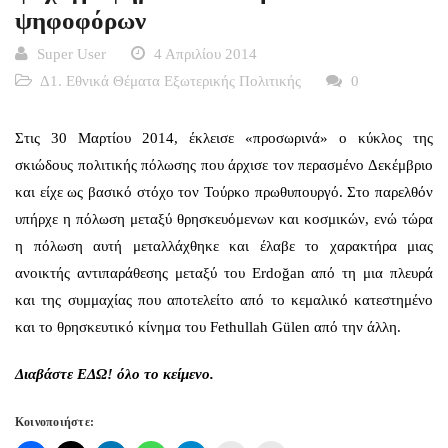
ψηφοφόρων
Super User
4 Απριλίου 2014
Δ1. Εθνικά Θέματα Εξωτερικής Πολιτικής
0
Στις 30 Μαρτίου 2014, έκλεισε «προσωρινά» ο κύκλος της
σκιώδους πολιτικής πόλωσης που άρχισε τον περασμένο Δεκέμβριο
και είχε ως βασικό στόχο τον Τούρκο πρωθυπουργό. Στο παρελθόν
υπήρχε η πόλωση μεταξύ θρησκευόμενων και κοσμικών, ενώ τώρα
η πόλωση αυτή μεταλλάχθηκε και έλαβε το χαρακτήρα μιας
ανοικτής αντιπαράθεσης μεταξύ του Erdoğan από τη μια πλευρά
και της συμμαχίας που αποτελείτο από το κεμαλικό κατεστημένο
και το θρησκευτικό κίνημα του Fethullah Gülen από την άλλη.
Διαβάστε
ΕΔΩ!
όλο το κείμενο.
Κοινοποιήστε: