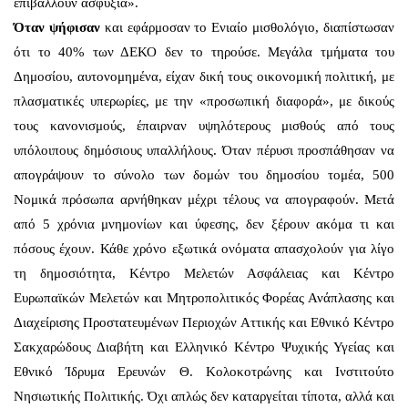
επιβάλλουν ασφυξία».
Όταν ψήφισαν
και εφάρμοσαν το Ενιαίο μισθολόγιο, διαπίστωσαν
ότι το 40% των ΔΕΚΟ δεν το τηρούσε. Μεγάλα τμήματα του
Δημοσίου, αυτονομημένα, είχαν δική τους οικονομική πολιτική, με
πλασματικές υπερωρίες, με την «προσωπική διαφορά», με δικούς
τους κανονισμούς, έπαιρναν υψηλότερους μισθούς από τους
υπόλοιπους δημόσιους υπαλλήλους. Όταν πέρυσι προσπάθησαν να
απογράψουν το σύνολο των δομών του δημοσίου τομέα, 500
Νομικά πρόσωπα αρνήθηκαν μέχρι τέλους να απογραφούν. Μετά
από 5 χρόνια μνημονίων και ύφεσης, δεν ξέρουν ακόμα τι και
πόσους έχουν. Κάθε χρόνο εξωτικά ονόματα απασχολούν για λίγο
τη δημοσιότητα, Κέντρο Μελετών Ασφάλειας και Κέντρο
Ευρωπαϊκών Μελετών και Μητροπολιτικός Φορέας Ανάπλασης και
Διαχείρισης Προστατευμένων Περιοχών Αττικής και Εθνικό Κέντρο
Σακχαρώδους Διαβήτη και Ελληνικό Κέντρο Ψυχικής Υγείας και
Εθνικό Ίδρυμα Ερευνών Θ. Κολοκοτρώνης και Ινστιτούτο
Νησιωτικής Πολιτικής. Όχι απλώς δεν καταργείται τίποτα, αλλά και