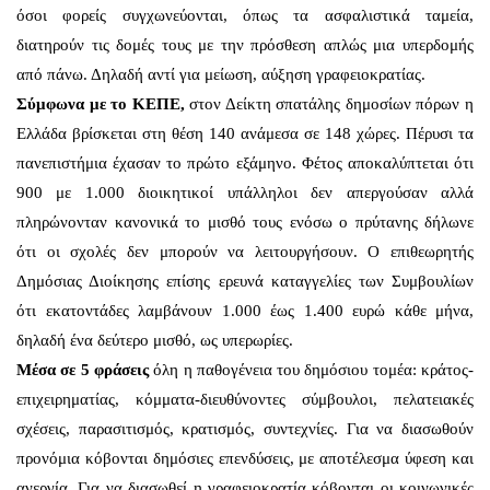
όσοι φορείς συγχωνεύονται, όπως τα ασφαλιστικά ταμεία,
διατηρούν τις δομές τους με την πρόσθεση απλώς μια υπερδομής
από πάνω. Δηλαδή αντί για μείωση, αύξηση γραφειοκρατίας.
Σύμφωνα με το ΚΕΠΕ,
στον Δείκτη σπατάλης δημοσίων πόρων η
Ελλάδα βρίσκεται στη θέση 140 ανάμεσα σε 148 χώρες. Πέρυσι τα
πανεπιστήμια έχασαν το πρώτο εξάμηνο. Φέτος αποκαλύπτεται ότι
900 με 1.000 διοικητικοί υπάλληλοι δεν απεργούσαν αλλά
πληρώνονταν κανονικά το μισθό τους ενόσω ο πρύτανης δήλωνε
ότι οι σχολές δεν μπορούν να λειτουργήσουν. Ο επιθεωρητής
Δημόσιας Διοίκησης επίσης ερευνά καταγγελίες των Συμβουλίων
ότι εκατοντάδες λαμβάνουν 1.000 έως 1.400 ευρώ κάθε μήνα,
δηλαδή ένα δεύτερο μισθό, ως υπερωρίες.
Μέσα σε 5 φράσεις
όλη η παθογένεια του δημόσιου τομέα: κράτος-
επιχειρηματίας, κόμματα-διευθύνοντες σύμβουλοι, πελατειακές
σχέσεις, παρασιτισμός, κρατισμός, συντεχνίες. Για να διασωθούν
προνόμια κόβονται δημόσιες επενδύσεις, με αποτέλεσμα ύφεση και
ανεργία. Για να διασωθεί η γραφειοκρατία κόβονται οι κοινωνικές