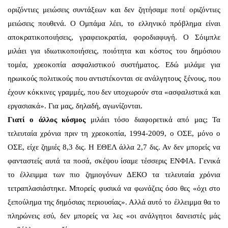
οριζόντιες μειώσεις συντάξεων και δεν ζητήσαμε ποτέ οριζόντιες
μειώσεις πουθενά. Ο Ομπάμα λέει, το ελληνικό πρόβλημα είναι
αποκρατικοποιήσεις, γραφειοκρατία, φοροδιαφυγή. Ο Σόιμπλε
μιλάει για ιδιωτικοποιήσεις, ποιότητα και κόστος του δημόσιου
τομέα, χρεοκοπία ασφαλιστικού συστήματος. Εδώ μιλάμε για
ηρωικούς πολιτικούς που αντιστέκονται σε ανάλγητους ξένους, που
έχουν κόκκινες γραμμές, που δεν υποχωρούν στα «ασφαλιστικά και
εργασιακά». Για μας, δηλαδή, αγωνίζονται.
Γιατί ο άλλος κόσμος
μιλάει τόσο διαφορετικά από μας; Τα
τελευταία χρόνια πριν τη χρεοκοπία, 1994-2009, ο ΟΣΕ, μόνο ο
ΟΣΕ, είχε ζημιές 8,3 δις. Η ΕΘΕΛ άλλα 2,7 δις. Αν δεν μπορείς να
φανταστείς αυτά τα ποσά, σκέψου ίσαμε τέσσερις ΕΝΦΙΑ. Γενικά
το έλλειμμα των πιο ζημιογόνων ΔΕΚΟ τα τελευταία χρόνια
τετραπλασιάστηκε. Μπορείς φυσικά να φωνάζεις όσο θες «όχι στο
ξεπούλημα της δημόσιας περιουσίας». Αλλά αυτό το έλλειμμα θα το
πληρώνεις εσύ, δεν μπορείς να λες «οι ανάλγητοι δανειστές μάς