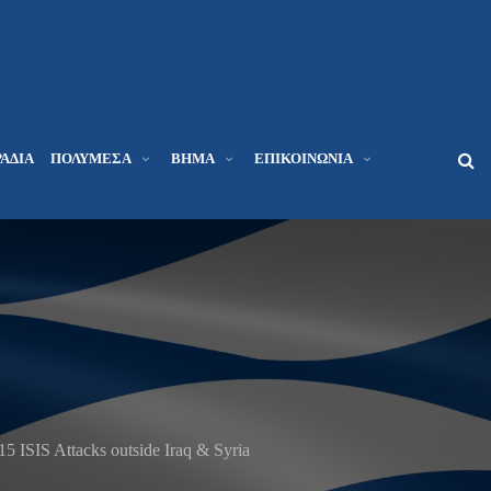
ΆΔΙΑ
ΠΟΛΥΜΈΣΑ
ΒΉΜΑ
ΕΠΙΚΟΙΝΩΝΊΑ
5 ISIS Attacks outside Iraq & Syria