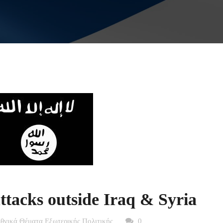
ttacks outside Iraq & Syria
Εθνικά Θέματα Εξωτερικής Πολιτικής
0