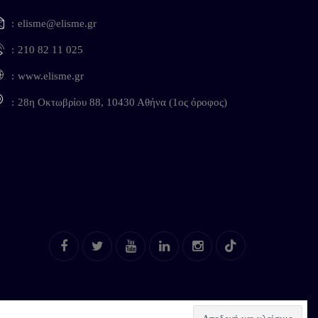
elisme@elisme.gr
210 82 11 025
www.elisme.gr
28η Οκτωβρίου 88, 10430 Αθήνα (1ος όροφος)