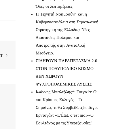
Όλες οι λεπτομέρειες
Η Τεχνητή Νοημοσύνη και η
Κυβερνοασφάλεια στη Στρατιωτική
Στρατηγική της Ελλάδας: Νέες
Διαστάσεις Πολέμου και
Αποτροπής στην Ανατολική
Μεσόγειο.
XT
ΣΙΔΗΡΟΥΝ ΠΑΡΑΠΕΤΑΣΜΑ 2.0 :
ΣΤΟΝ ΠΟΛΥΠΟΛΙΚΟ ΚΟΣΜΟ
ΔΕΝ ΧΩΡΟΥΝ
ΨΥΧΡΟΠΟΛΕΜΙΚΕΣ ΛΥΣΕΙΣ
Ιωάννης Μπαλτζώης*: Τουρκία: Οι
πιο Κρίσιμες Εκλογές – Τι
Σημαίνει, τι θα ΣυμβείΡετζέπ Ταγίπ
Ερντογάν: «L’État, c’est moi»-Ο
Σουλτάνος με τις Υπερεξουσίες!