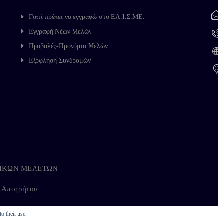
Γιατί πρέπει να εγγραφώ στο ΕΛ.Ι.Σ.ΜΕ.
Εγγραφή Νέων Μελών
Προβολές-Προνόμια Μελών
Εξόφληση Συνδρομών
ΗΓΙΚΩΝ ΜΕΛΕΤΩΝ
ή Απορρήτου
o their use.