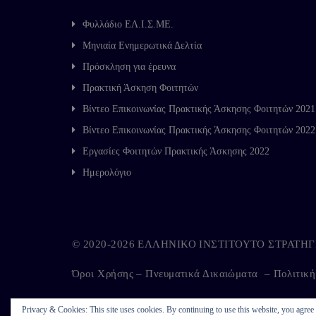
Φυλλάδιο ΕΛ.Ι.Σ.ΜΕ.
Μηνιαία Ενημερωτικά Δελτία
Πρόσκληση για έρευνα
Πρακτική Άσκηση Φοιτητών
Βίντεο Επικοινωνίας Πρακτικής Άσκησης Φοιτητών 2021
Βίντεο Επικοινωνίας Πρακτικής Άσκησης Φοιτητών 2022
Εργασίες Φοιτητών Πρακτικής Άσκησης 2022
Ημερολόγιο
© 2020-2026 ΕΛΛΗΝΙΚΟ ΙΝΣΤΙΤΟΥΤΟ ΣΤΡΑΤ
Όροι Χρήσης – Πνευματικά Δικαιώματα
–
Πολιτικ
Privacy & Cookies: This site uses cookies. By continuing to use this website, you agree t