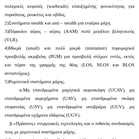
πολεμικές κεφαλές (warheads) επαυξημένης φονικότητας για
πυραύλους, ρουκέτες και οβίδες.
2)Συστήματα stealth και anti – stealth για εναέρια μάχη.
3)Πύραυλοι αέρος – αέρος (AAM) πολύ μεγάλου βεληνεκούς
(VLR).
4)Μικρά (small) και πολύ μικρά (miniature) πυρομαχικά
προσβολής ακριβείας (PGM) για προσβολή στόχων εντός, εκτός
και πέραν της γραμμής της θέας (LOS, NLOS και BLOS
αντιστοίχως).
5)Ρομποτικά συστήματα μάχης.
α.Μη επανδρωμένα μαχητικά αεροσκάφη (UCAV), μη
επανδρωμένα αεροχήματα (UAV), μη επανδρωμένα σκάφη
επιφανείας (USV), μη επανδρωμένα υποβρύχια (UUV), μη
επανδρωμένα οχήματα εδάφους (UGV).
β.«Πράσινες» ενεργειακές τεχνολογίες και ο πιθανός συνδυασμός
τους με ρομποτικά συστήματα μάχης.