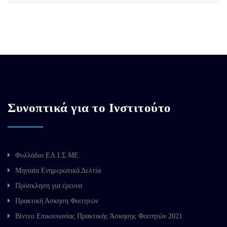
Συνοπτικά για το Ινστιτούτο
Φυλλάδιο ΕΛ.Ι.Σ.ΜΕ.
Μηνιαία Ενημερωτικά Δελτία
Πρόσκληση για έρευνα
Πρακτική Άσκηση Φοιτητών
Βίντεο Επικοινωνίας Πρακτικής Άσκησης Φοιτητών 2021