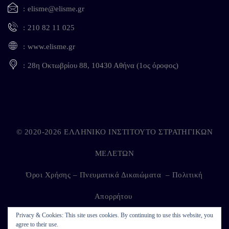
elisme@elisme.gr
210 82 11 025
www.elisme.gr
28η Οκτωβρίου 88, 10430 Αθήνα (1ος όροφος)
© 2020-2026 ΕΛΛΗΝΙΚΟ ΙΝΣΤΙΤΟΥΤΟ ΣΤΡΑΤΗΓΙΚΩΝ
ΜΕΛΕΤΩΝ
Όροι Χρήσης – Πνευματικά Δικαιώματα
–
Πολιτική
Απορρήτου
Privacy & Cookies: This site uses cookies. By continuing to use this website, you
agree to their use.
Developed by
Kappagram
on
Kythira