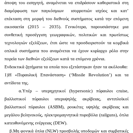
άποψη του εισηγητή, αναμένεται να επιδράσουν καθοριστικά στη
διαμόρφωση των παγκόσμιων ισορροπιών ισχύος και κατ’
επέκταση στη μορφή του διεθνούς συστήματος κατά την επόμενη
εικοσαετία (2015 – 2035). Γενικότερα, παρουσιάστηκε μια
συνθετική προσέγγιση γεωγραφικών, πολιτικών και πρωτίστως
τεχνολογιών εξελίξεων, έτσι ώστε να προσδιοριστούν τα κομβικά
οπλικά συστήματα που αναμένεται να έχουν κυρίαρχο ρόλο στην
πορεία των διεθνών εξελίξεων κατά τα επόμενα χρόνια.
Ενδεικτικά ζητήματα τα οποία που εξετάστηκαν ήταν τα ακόλουθα:
1)Η «Πυραυλική Επανάσταση» (‘Missile Revolution’) και τα
αντίδοτα της.
α.Υπέρ – υπερηχητικοί (hypersonic) πύραυλοι cruise,
βαλλιστικοί πύραυλοι υπερυψηλής ακρίβειας, αντιπλοϊκοί
βαλλιστικοί πύραυλοι (ASBM), ρουκέτες υψηλής ακρίβειας και
μεγάλου βεληνεκούς, ηλεκτρομαγνητικά πυροβόλα (railguns), όπλα
κατευθυνόμενης ενέργειας (DEW).
β.Μη φονικά όπλα (NLW) προσβολής υποδομών και συμβατικές