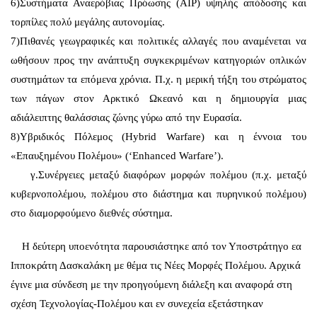
6)Συστήματα Αναερόβιας Πρόωσης (AIP) υψηλής απόδοσης και
τορπίλες πολύ μεγάλης αυτονομίας.
7)Πιθανές γεωγραφικές και πολιτικές αλλαγές που αναμένεται να
ωθήσουν προς την ανάπτυξη συγκεκριμένων κατηγοριών οπλικών
συστημάτων τα επόμενα χρόνια. Π.χ. η μερική τήξη του στρώματος
των πάγων στον Αρκτικό Ωκεανό και η δημιουργία μιας
αδιάλειπτης θαλάσσιας ζώνης γύρω από την Ευρασία.
8)Υβριδικός Πόλεμος (Hybrid Warfare) και η έννοια του
«Επαυξημένου Πολέμου» (‘Enhanced Warfare’).
γ.Συνέργειες μεταξύ διαφόρων μορφών πολέμου (π.χ. μεταξύ
κυβερνοπολέμου, πολέμου στο διάστημα και πυρηνικού πολέμου)
στο διαμορφούμενο διεθνές σύστημα.
Η δεύτερη υποενότητα παρουσιάστηκε από τον Υποστράτηγο εα
Ιπποκράτη Δασκαλάκη με θέμα τις Νέες Μορφές Πολέμου. Αρχικά
έγινε μια σύνδεση με την προηγούμενη διάλεξη και αναφορά στη
σχέση Τεχνολογίας-Πολέμου και εν συνεχεία εξετάστηκαν