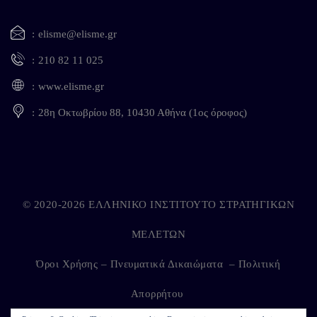
elisme@elisme.gr
210 82 11 025
www.elisme.gr
28η Οκτωβρίου 88, 10430 Αθήνα (1ος όροφος)
© 2020-2026 ΕΛΛΗΝΙΚΟ ΙΝΣΤΙΤΟΥΤΟ ΣΤΡΑΤΗΓΙΚΩΝ
ΜΕΛΕΤΩΝ
Όροι Χρήσης – Πνευματικά Δικαιώματα
–
Πολιτική
Απορρήτου