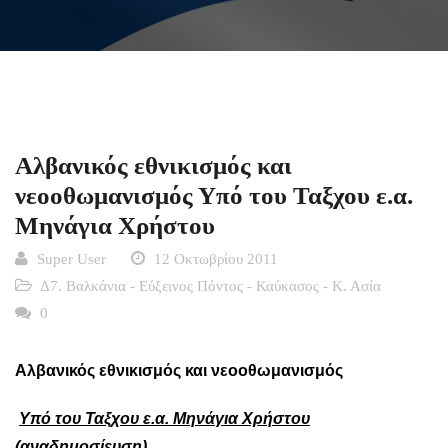
Αλβανικός εθνικισμός και
νεοοθωμανισμός Υπό του Ταξχου ε.α.
Μηνάγια Χρήστου
Super User
12 Οκτωβρίου 2011
Δ7. Βαλκάνια - Εύξεινος Πόντος - Καύκασος - Κ. Ασία
0
Αλβανικός εθνικισμός και νεοοθωμανισμός
Υπό του Ταξχου ε.α. Μηνάγια Χρήστου
(αναδημοσίευση)