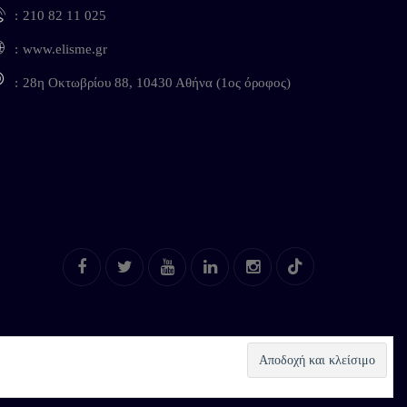
210 82 11 025
www.elisme.gr
28η Οκτωβρίου 88, 10430 Αθήνα (1ος όροφος)