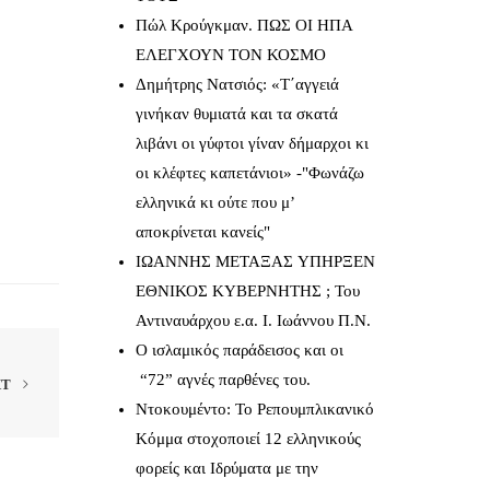
Πώλ Κρούγκμαν. ΠΩΣ ΟΙ ΗΠΑ
ΕΛΕΓΧΟΥΝ ΤΟΝ ΚΟΣΜΟ
Δημήτρης Νατσιός: «Τ΄αγγειά
γινήκαν θυμιατά και τα σκατά
λιβάνι οι γύφτοι γίναν δήμαρχοι κι
οι κλέφτες καπετάνιοι» -"Φωνάζω
ελληνικά κι ούτε που μ’
αποκρίνεται κανείς"
IΩΑΝΝΗΣ ΜΕΤΑΞΑΣ YΠΗΡΞΕΝ
ΕΘΝΙΚΟΣ ΚΥΒΕΡΝΗΤΗΣ ; Του
Αντιναυάρχου ε.α. Ι. Ιωάννου Π.Ν.
Ο ισλαμικός παράδεισος και οι
“72” αγνές παρθένες του.
XT
Ντοκουμέντο: Το Ρεπουμπλικανικό
Κόμμα στοχοποιεί 12 ελληνικούς
φορείς και Ιδρύματα με την