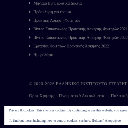
Μηνιαία Ενημερωτικά Δελτία
Πρόσκληση για έρευνα
Πρακτική Άσκηση Φοιτητών
Βίντεο Επικοινωνίας Πρακτικής Άσκησης Φοιτητών 2021
Βίντεο Επικοινωνίας Πρακτικής Άσκησης Φοιτητών 2022
Εργασίες Φοιτητών Πρακτικής Άσκησης 2022
Ημερολόγιο
© 2020-2026 ΕΛΛΗΝΙΚΟ ΙΝΣΤΙΤΟΥΤΟ ΣΤΡΑΤ
Όροι Χρήσης – Πνευματικά Δικαιώματα
–
Πολιτικ
Privacy & Cookies: This site uses cookies. By continuing to use this website, you agree t
Developed by
Kappagram
on
Kythira
To find out more, including how to control cookies, see here:
Πολιτική Απορρήτου