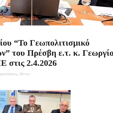
ίου “Το Γεωπολιτισμικό
” του Πρέσβη ε.τ. κ. Γεωργί
 στις 2.4.2026
αρουσιάσεις
,
Βίντεο