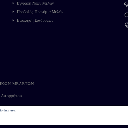
Εγγραφή Νέων Μελών
Προβολές-Προνόμια Μελών
Εξόφληση Συνδρομών
ΗΓΙΚΩΝ ΜΕΛΕΤΩΝ
ή Απορρήτου
o their use.