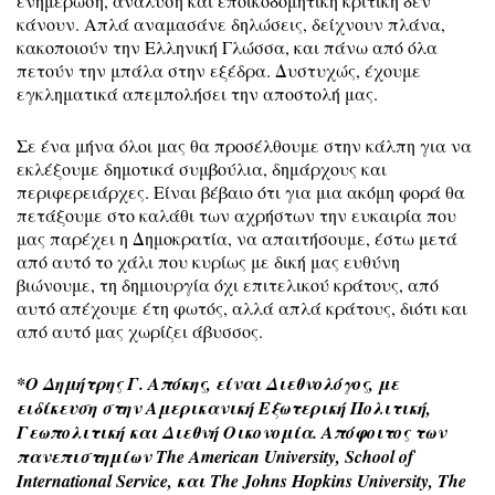
ενημέρωση, ανάλυση και εποικοδομητική κριτική δεν
κάνουν. Απλά αναμασάνε δηλώσεις, δείχνουν πλάνα,
κακοποιούν την Ελληνική Γλώσσα, και πάνω από όλα
πετούν την μπάλα στην εξέδρα. Δυστυχώς, έχουμε
εγκληματικά απεμπολήσει την αποστολή μας.
Σε ένα μήνα όλοι μας θα προσέλθουμε στην κάλπη για να
εκλέξουμε δημοτικά συμβούλια, δημάρχους και
περιφερειάρχες. Είναι βέβαιο ότι για μια ακόμη φορά θα
πετάξουμε στο καλάθι των αχρήστων την ευκαιρία που
μας παρέχει η Δημοκρατία, να απαιτήσουμε, έστω μετά
από αυτό το χάλι που κυρίως με δική μας ευθύνη
βιώνουμε, τη δημιουργία όχι επιτελικού κράτους, από
αυτό απέχουμε έτη φωτός, αλλά απλά κράτους, διότι και
από αυτό μας χωρίζει άβυσσος.
*Ο Δημήτρης Γ. Απόκης, είναι Διεθνολόγος, με
ειδίκευση στην Αμερικανική Εξωτερική Πολιτική,
Γεωπολιτική και Διεθνή Οικονομία. Απόφοιτος
των
πανεπιστημίων
The American University, School of
International Service,
και
The Johns Hopkins University, The