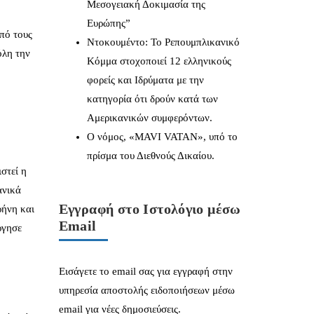
Μεσογειακή Δοκιμασία της
Ευρώπης”
από τους
Ντοκουμέντο: Το Ρεπουμπλικανικό
όλη την
Κόμμα στοχοποιεί 12 ελληνικούς
φορείς και Ιδρύματα με την
κατηγορία ότι δρούν κατά των
Αμερικανικών συμφερόντων.
Ο νόμος, «MAVI VATAN», υπό το
πρίσμα του Διεθνούς Δικαίου.
στεί η
ανικά
Εγγραφή στο Ιστολόγιο μέσω
ρήνη και
Email
ργησε
Εισάγετε το email σας για εγγραφή στην
υπηρεσία αποστολής ειδοποιήσεων μέσω
email για νέες δημοσιεύσεις.