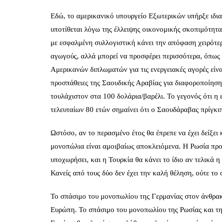
Εδώ, το αμερικανικό υπουργείο Εξωτερικών υπήρξε ιδι
υποτίθεται λόγω της έλλειψης οικονομικής σκοπιμότητας
με εσφαλμένη συλλογιστική κάνει την απόφαση χειρότερ
αγωγούς, αλλά μπορεί να προσφέρει περισσότερα, όπως
Αμερικανών διπλωματών για τις ενεργειακές αγορές είνα
προσπάθειες της Σαουδικής Αραβίας για διαφοροποίηση σ
τουλάχιστον στα 100 δολάρια/βαρέλι. Το γεγονός ότι η
τελευταίων 80 ετών σημαίνει ότι ο Σαουδάραβας πρίγκιπ
Ωστόσο, αν το περασμένο έτος θα έπρεπε να έχει δείξει 
μονοπώλια είναι αμοιβαίως αποκλειόμενα. Η Ρωσία προ
υποχωρήσει, και η Τουρκία θα κάνει το ίδιο αν τελικά 
Κανείς από τους δύο δεν έχει την καλή θέληση, ούτε τ
Το σπάσιμο του μονοπωλίου της Γερμανίας στον άνθρακ
Ευρώπη. Το σπάσιμο του μονοπωλίου της Ρωσίας και της