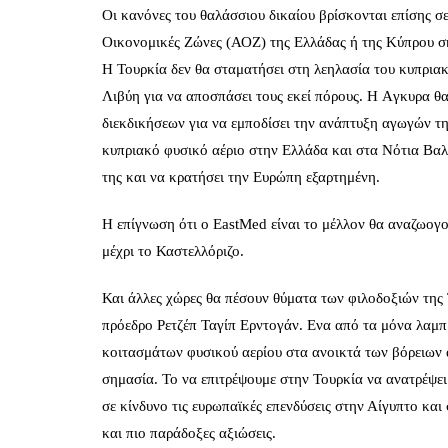
Οι κανόνες του θαλάσσιου δικαίου βρίσκονται επίσης σε
Οικονομικές Ζώνες (ΑΟΖ) της Ελλάδας ή της Κύπρου ση
Η Τουρκία δεν θα σταματήσει στη λεηλασία του κυπριακ
Λιβύη για να αποσπάσει τους εκεί πόρους. Η Aγκυρα θ
διεκδικήσεων για να εμποδίσει την ανάπτυξη αγωγών τ
κυπριακό φυσικό αέριο στην Ελλάδα και στα Νότια Βαλκ
της και να κρατήσει την Ευρώπη εξαρτημένη.
Η επίγνωση ότι ο EastMed είναι το μέλλον θα αναζωογο
μέχρι το Καστελλόριζο.
Και άλλες χώρες θα πέσουν θύματα των φιλοδοξιών της 
πρόεδρο Ρετζέπ Ταγίπ Ερντογάν. Eνα από τα μόνα λαμπρ
κοιτασμάτων φυσικού αερίου στα ανοικτά των βόρειων α
σημασία. Το να επιτρέψουμε στην Τουρκία να ανατρέψει
σε κίνδυνο τις ευρωπαϊκές επενδύσεις στην Αίγυπτο και
και πιο παράδοξες αξιώσεις.