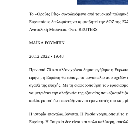
Το «Ορούτς Ρέις» συνοδευόμενο από τουρκικά πολεμικά 
Ευρωπαίους διπλωμάτες να αμφισβητεί την ΑΟΖ της Ελλά
Ανατολική Μεσόγειο. Φωτ. REUTERS
ΜΑΪΚΛ ΡΟΥΜΠΙΝ
20.12.2022 • 19:48
Πριν από 70 και πλέον χρόνια δημιουργήθηκε η Ευρωπα
ειρήνη, η Ευρώπη θα έσπαγε το μονοπώλιο που σχεδόν κ
αγαθά της εποχής. Με τη διαφοροποίηση του εφοδιασμού
να μετριάσει την αλαζονεία της εξουσίας που εξασφάλιζ
καλύτερα απ’ ό,τι φαντάζονταν οι εμπνευστές του και, 
Η ιστορία επαναλαμβάνεται. Η Ρωσία χρησιμοποιεί το εν
Ευρώπη. Η Τουρκία δεν είναι και πολύ καλύτερη, απειλ