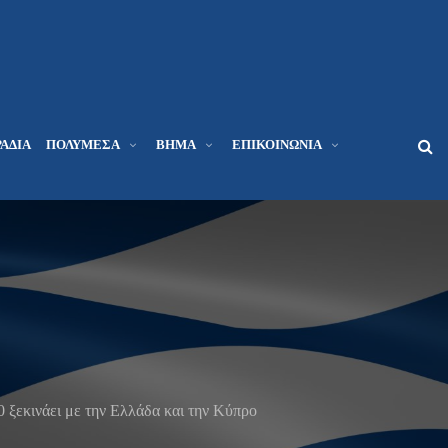
ΆΔΙΑ
ΠΟΛΥΜΈΣΑ
ΒΉΜΑ
ΕΠΙΚΟΙΝΩΝΊΑ
 ξεκινάει με την Ελλάδα και την Κύπρο