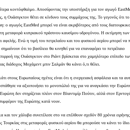
αίτερα κοντόφθαλμο. Αποσύροντας την υποστήριξη για τον αγωγό EastM
, η Ουάσιγκτον θέτει σε κίνδυνο τους συμμάχους της. Το γεγονός ότι το
η: ο αγωγός EastMed μπορεί να είναι ακριβότερος από τους διατουρκικ
 τη μεταφορά κυπριακού πράσινου καυσίμου υδρογόνου. Η εκτίμηση των
ι αφελής. Ενώ η τιμή του πετρελαίου και του φυσικού αερίου μπορεί να π
ημαίνουν ότι το βασίλειο θα κινηθεί για να επαναφέρει το πετρέλαιο
 επιρροή της Ουάσιγκτον στο Ριάντ βρίσκεται στο χαμηλότερο επίπεδο τω
ας διάδοχος Μοχάμεντ μπιν Σαλμάν θα κάνει ό,τι θέλει.
κάτι στους Ευρωπαίους ηγέτες είναι ότι η ενεργειακή ασφάλεια και τα αυ
σπάθησε να αξιοποιήσει το μονοπώλιό της για να αναγκάσει την Ευρώπ
η Ευρώπη δεν στηρίζεται πλέον στον Βλαντιμίρ Πούτιν, αλλά στον Ερντογ
ο συμφέρον της Ευρώπης κατά νουν.
α και τον χάλυβα συνετέλεσε στο να επέλθουν σχεδόν 80 χρόνια ειρήνης
 Τουρκίας στις μεταφορές φυσικού αερίου θα μπορούσε να κάνει το ίδιο