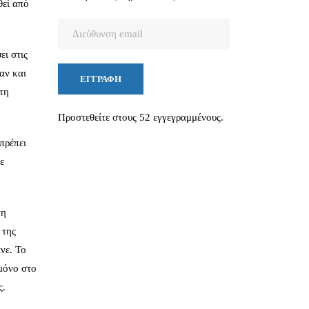
θεί από
Διεύθυνση
email
ει στις
αν και
ΕΓΓΡΑΦΉ
τη
Προστεθείτε στους 52 εγγεγραμμένους.
πρέπει
ε
τη
 της
νε. Το
 μόνο στο
ς.