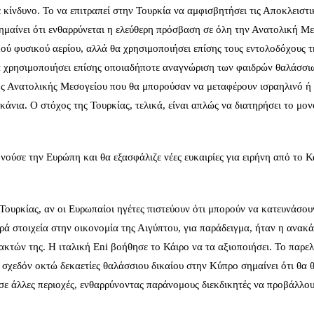
 κίνδυνο. Το να επιτραπεί στην Τουρκία να αμφισβητήσει τις Αποκλειστι
μαίνει ότι ενθαρρύνεται η ελεύθερη πρόσβαση σε όλη την Ανατολική Με
ού φυσικού αερίου, αλλά θα χρησιμοποιήσει επίσης τους εντολοδόχους τ
α χρησιμοποιήσει επίσης οποιαδήποτε αναγνώριση των φαιδρών θαλάσσι
ης Ανατολικής Μεσογείου που θα μπορούσαν να μεταφέρουν ισραηλινό ή
άνια. Ο στόχος της Τουρκίας, τελικά, είναι απλώς να διατηρήσει το μο
νούσε την Ευρώπη και θα εξασφάλιζε νέες ευκαιρίες για ειρήνη από το Κ
Τουρκίας, αν οι Ευρωπαίοι ηγέτες πιστεύουν ότι μπορούν να κατευνάσου
ά στοιχεία στην οικονομία της Αιγύπτου, για παράδειγμα, ήταν η ανακ
κτών της. Η ιταλική Eni βοήθησε το Κάιρο να τα αξιοποιήσει. Το παρελ
 σχεδόν οκτώ δεκαετίες θαλάσσιου δικαίου στην Κύπρο σημαίνει ότι θα 
 σε άλλες περιοχές, ενθαρρύνοντας παράνομους διεκδικητές να προβάλλο