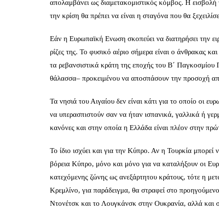
απολαμβάνει ως διαμετακομιστικός κόμβος. Η εισβολή 
την κρίση θα πρέπει να είναι η σταγόνα που θα ξεχειλίσε
Εάν η Ευρωπαϊκή Eνωση σκοπεύει να διατηρήσει την ειρή
ρίζες της. Το φυσικό αέριο σήμερα είναι ο άνθρακας κα
τα ρεβανσιστικά κράτη της εποχής του Β΄ Παγκοσμίου 
θάλασσα– προκειμένου να αποσπάσουν την προσοχή από 
Τα νησιά του Αιγαίου δεν είναι κάτι για το οποίο οι ευ
να υπερασπιστούν σαν να ήταν ισπανικά, γαλλικά ή γερμ
κανόνες και στην οποία η Ελλάδα είναι πλέον στην πρώ
Το ίδιο ισχύει και για την Κύπρο. Αν η Τουρκία μπορεί
βόρεια Κύπρο, μόνο και μόνο για να καταλήξουν οι Ευρ
κατεχόμενης ζώνης ως ανεξάρτητου κράτους, τότε η με
Κρεμλίνο, για παράδειγμα, θα στραφεί στο προηγούμενο 
Ντονέτσκ και το Λουγκάνσκ στην Ουκρανία, αλλά και σ