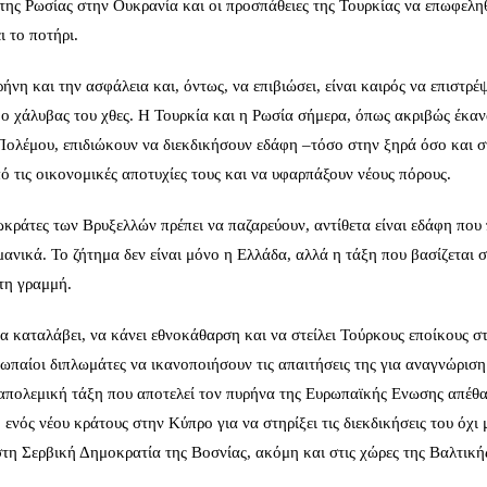
της Ρωσίας στην Ουκρανία και οι προσπάθειες της Τουρκίας να επωφελη
ι το ποτήρι.
νη και την ασφάλεια και, όντως, να επιβιώσει, είναι καιρός να επιστρέψ
ι ο χάλυβας του χθες. Η Τουρκία και η Ρωσία σήμερα, όπως ακριβώς έκαν
Πολέμου, επιδιώκουν να διεκδικήσουν εδάφη –τόσο στην ξηρά όσο και σ
τις οικονομικές αποτυχίες τους και να υφαρπάξουν νέους πόρους.
ρωκράτες των Βρυξελλών πρέπει να παζαρεύουν, αντίθετα είναι εδάφη που 
ανικά. Το ζήτημα δεν είναι μόνο η Ελλάδα, αλλά η τάξη που βασίζεται σ
τη γραμμή.
 να καταλάβει, να κάνει εθνοκάθαρση και να στείλει Τούρκους εποίκους σ
ωπαίοι διπλωμάτες να ικανοποιήσουν τις απαιτήσεις της για αναγνώριση
ταπολεμική τάξη που αποτελεί τον πυρήνα της Ευρωπαϊκής Eνωσης απέθα
ενός νέου κράτους στην Κύπρο για να στηρίξει τις διεκδικήσεις του όχι
τη Σερβική Δημοκρατία της Βοσνίας, ακόμη και στις χώρες της Βαλτική