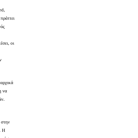
ed,
 πράττει
ούς
έσει, οι
ν
ταρχικά
η να
άν.
 στην
. Η