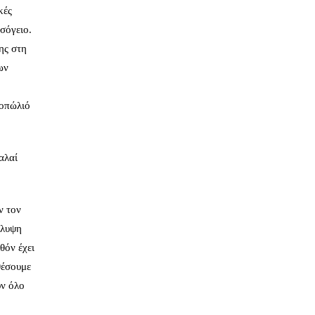
κές
σόγειο.
ης στη
ων
νοπώλιό
αλαί
ν τον
άλυψη
θόν έχει
θέσουμε
υν όλο