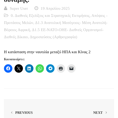
Super User
19 Απριλίου 2025
0. Διεθνείς Εξελίξεις και Στρατηγικές Εκτιμήσεις
,
Απόψεις -
Προτάσεις Μελών
,
Δ1.3 Ανατολική Μεσόγειος- Μέση Ανατολή-
Βόρειος Αφρική
,
Δ1.5 ΕΕ-ΝΑΤΟ-ΟΗΕ- Διεθνείς Οργανισμοί-
Διεθνές Δίκαιο
,
Δημοσιεύσεις (Αρθρογραφία)
H κατάσταση στην ναυτιλία μεταξύ ΗΠΑ και Κίνας 2
Κοινοποιήστε:
PREVIOUS
NEXT